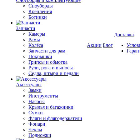
Cноуборды и комплектующие
Сноуборды
Крепления
Ботинки
Запчасти
Камеры
Доставка
Рамы
Колёса
Акции
Блог
Услов
Запчасти для рам
Гаран
Покрышки
Грипсы и обмотка
Рули, рога и выносы
Седла, штыри и педали
Аксессуары
Замки
Инструменты
Насосы
Крылья и багажники
Сумки
Фляги и флягодержатели
Фонари
Чехлы
Подножки