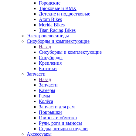
Городские
Трюковые и BMX
Детские и подростковые
Atom Bikes
Merida Bikes
Titan Racing Bikes
Электровелосипеды
Cноуборды и комплектующие
Назад
Cноуборды и комплектующие
Сноуборды
Крепления
Ботинки
Запчасти
Назад
Запчасти
Камеры
Рамы
Колёса
Запчасти для рам
Покрышки
Грипсы и обмотка
Рули, рога и выносы
Седла, штыри и педали
Аксессуары