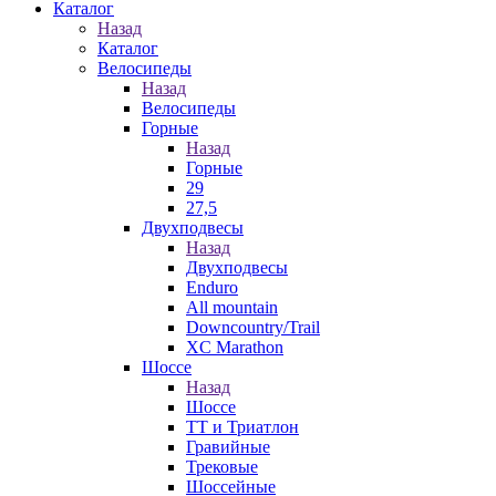
Каталог
Назад
Каталог
Велосипеды
Назад
Велосипеды
Горные
Назад
Горные
29
27,5
Двухподвесы
Назад
Двухподвесы
Enduro
All mountain
Downcountry/Trail
XC Marathon
Шоссе
Назад
Шоссе
ТТ и Триатлон
Гравийные
Трековые
Шоссейные