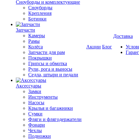
Cноуборды и комплектующие
Сноуборды
Крепления
Ботинки
Запчасти
Камеры
Доставка
Рамы
Колёса
Акции
Блог
Услов
Запчасти для рам
Гаран
Покрышки
Грипсы и обмотка
Рули, рога и выносы
Седла, штыри и педали
Аксессуары
Замки
Инструменты
Насосы
Крылья и багажники
Сумки
Фляги и флягодержатели
Фонари
Чехлы
Подножки