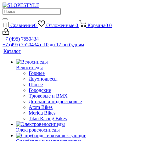
Сравнение
0
Отложенные
0
Корзина
0
0
+7 (495) 7550434
+7 (495) 7550434
с 10 до 17 по будням
Каталог
Велосипеды
Горные
Двухподвесы
Шоссе
Городские
Трюковые и BMX
Детские и подростковые
Atom Bikes
Merida Bikes
Titan Racing Bikes
Электровелосипеды