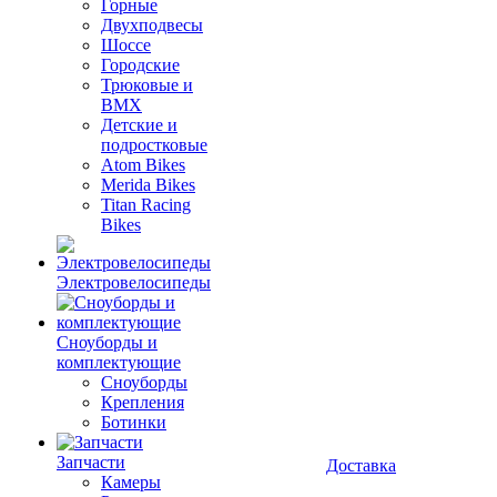
Горные
Двухподвесы
Шоссе
Городские
Трюковые и
BMX
Детские и
подростковые
Atom Bikes
Merida Bikes
Titan Racing
Bikes
Электровелосипеды
Cноуборды и
комплектующие
Сноуборды
Крепления
Ботинки
Запчасти
Доставка
Камеры