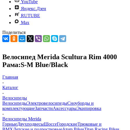
YouTube
Яндекс.Дзен
RUTUBE
Max
Поделиться
Велосипед Merida Scultura Rim 4000
Рама:S-M Blue/Black
Главная
-
Каталог
-
Велосипеды
Велосипеды
Электровелосипеды
Cноуборды и
комплектующие
Запчасти
Аксессуары
Экипировка
-
Велосипеды Merida
Горные
Двухподвесы
Шоссе
Городские
Трюковые и
BMX
Детские и подростковые
Atom Bikes
Titan Racing Bikes