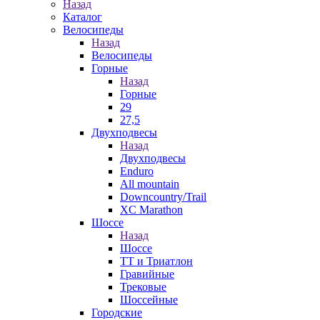
Назад
Каталог
Велосипеды
Назад
Велосипеды
Горные
Назад
Горные
29
27,5
Двухподвесы
Назад
Двухподвесы
Enduro
All mountain
Downcountry/Trail
XC Marathon
Шоссе
Назад
Шоссе
ТТ и Триатлон
Гравийные
Трековые
Шоссейные
Городские