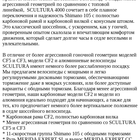
агрессивной геометрией по сравнению с топовой
линейкой, SCULTURA 4000 сочетает в себе плавное
переключения и надежность Shimano 105 с полностью
карбоновой рамой и карбоновой вилкой с конусным штоком.
Это классический шоссейник, с ускорением, как у гончей,
проверенным опытом скалолаза и впечатляющим комфортом
движения, который сделает долгие часы в седле веселыми и
увлекательными.
В отличие от более агрессивной гоночной геометрии моделей
CF5 и CF3, модели CF2 и алюминиевые велосипеды
SCULTURA имеют немного более расслабленную посадку.
Мы предлагаем велосипеды с мощными и легко
регулируемыми дисковыми тормозами, обеспечивающими
торможение даже в мокрых условиях, или более доступные
варианты с ободными тормозам. Благодаря менее агрессивной
геометрии, наши карбоновые модели CF2 и модели из
алюминия идеально подходят для начинающих, а также для
тех, кто предпочитает немного более вертикальное положение
в седле шоссейного велосипеда.
* Карбоновая рама CF2, полностью карбоновая вилка
* Менее агрессивная геометрия по сравнению со SCULTURA
CF5 и CF3
* 11-скоростная группа Shimano 105 с ободными тормозами
* Руль MERIDA EXPERT SL и вынос MERIDA EXPERT CC