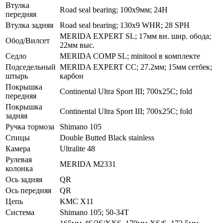
Втулка
Road seal bearing; 100x9мм; 24H
передняя
Втулка задняя
Road seal bearing; 130x9 WHR; 28 SPH
MERIDA EXPERT SL; 17мм вн. шир. обода;
Обод/Вилсет
22мм выс.
Седло
MERIDA COMP SL; minitool в комплекте
Подседельный
MERIDA EXPERT CC; 27.2мм; 15мм сетбек;
штырь
карбон
Покрышка
Continental Ultra Sport III; 700x25C; fold
передняя
Покрышка
Continental Ultra Sport III; 700x25C; fold
задняя
Ручка тормоза
Shimano 105
Спицы
Double Butted Black stainless
Камера
Ultralite 48
Рулевая
MERIDA M2331
колонка
Ось задняя
QR
Ось передняя
QR
Цепь
KMC X11
Система
Shimano 105; 50-34T