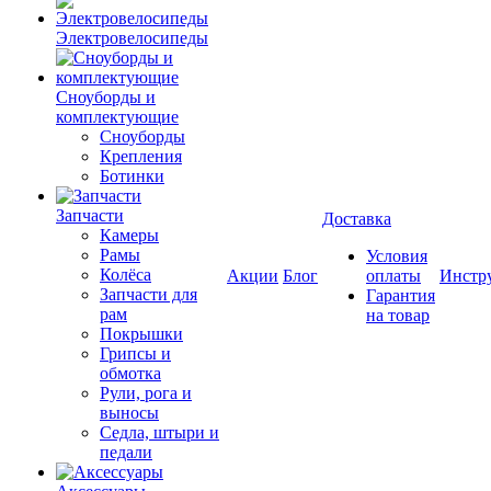
Электровелосипеды
Cноуборды и
комплектующие
Сноуборды
Крепления
Ботинки
Запчасти
Доставка
Камеры
Рамы
Условия
Колёса
Акции
Блог
оплаты
Инстр
Запчасти для
Гарантия
рам
на товар
Покрышки
Грипсы и
обмотка
Рули, рога и
выносы
Седла, штыри и
педали