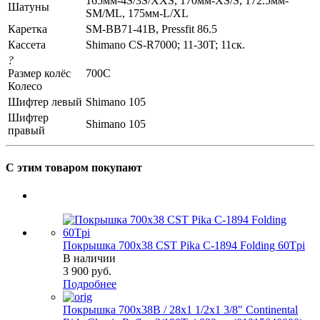
165мм-4S/3S/XXS, 170мм-XS/S, 172.5мм-
Шатуны
SM/ML, 175мм-L/XL
Каретка
SM-BB71-41B, Pressfit 86.5
Кассета
Shimano CS-R7000; 11-30T; 11ск.
?
Размер колёс
700C
Колесо
Шифтер левый
Shimano 105
Шифтер
Shimano 105
правый
С этим товаром покупают
Покрышка 700x38 CST Pika C-1894 Folding 60Tpi
В наличии
3 900
руб.
Подробнее
Покрышка 700x38B / 28x1 1/2х1 3/8" Continental