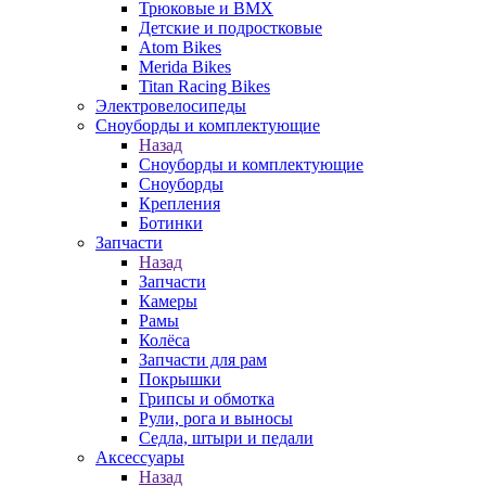
Трюковые и BMX
Детские и подростковые
Atom Bikes
Merida Bikes
Titan Racing Bikes
Электровелосипеды
Cноуборды и комплектующие
Назад
Cноуборды и комплектующие
Сноуборды
Крепления
Ботинки
Запчасти
Назад
Запчасти
Камеры
Рамы
Колёса
Запчасти для рам
Покрышки
Грипсы и обмотка
Рули, рога и выносы
Седла, штыри и педали
Аксессуары
Назад