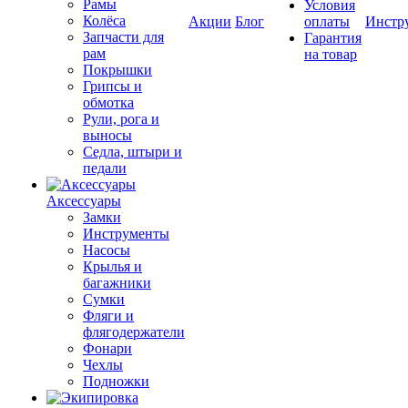
Рамы
Условия
Колёса
Акции
Блог
оплаты
Инстр
Запчасти для
Гарантия
рам
на товар
Покрышки
Грипсы и
обмотка
Рули, рога и
выносы
Седла, штыри и
педали
Аксессуары
Замки
Инструменты
Насосы
Крылья и
багажники
Сумки
Фляги и
флягодержатели
Фонари
Чехлы
Подножки