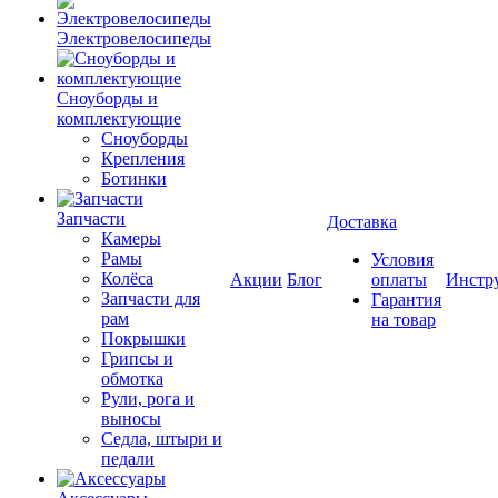
Электровелосипеды
Cноуборды и
комплектующие
Сноуборды
Крепления
Ботинки
Запчасти
Доставка
Камеры
Рамы
Условия
Колёса
Акции
Блог
оплаты
Инстр
Запчасти для
Гарантия
рам
на товар
Покрышки
Грипсы и
обмотка
Рули, рога и
выносы
Седла, штыри и
педали