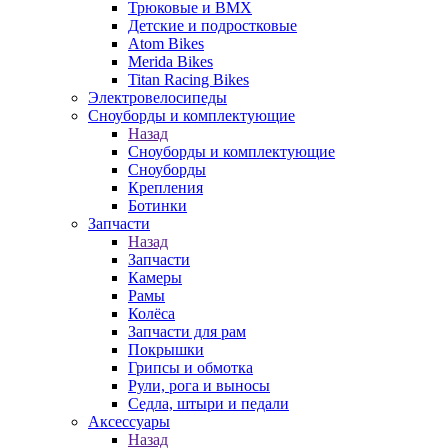
Трюковые и BMX
Детские и подростковые
Atom Bikes
Merida Bikes
Titan Racing Bikes
Электровелосипеды
Cноуборды и комплектующие
Назад
Cноуборды и комплектующие
Сноуборды
Крепления
Ботинки
Запчасти
Назад
Запчасти
Камеры
Рамы
Колёса
Запчасти для рам
Покрышки
Грипсы и обмотка
Рули, рога и выносы
Седла, штыри и педали
Аксессуары
Назад