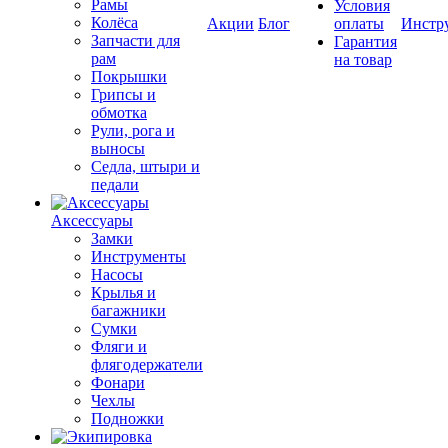
Рамы
Условия
Колёса
Акции
Блог
оплаты
Инстр
Запчасти для
Гарантия
рам
на товар
Покрышки
Грипсы и
обмотка
Рули, рога и
выносы
Седла, штыри и
педали
Аксессуары
Замки
Инструменты
Насосы
Крылья и
багажники
Сумки
Фляги и
флягодержатели
Фонари
Чехлы
Подножки