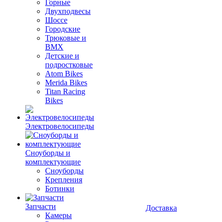
Горные
Двухподвесы
Шоссе
Городские
Трюковые и
BMX
Детские и
подростковые
Atom Bikes
Merida Bikes
Titan Racing
Bikes
Электровелосипеды
Cноуборды и
комплектующие
Сноуборды
Крепления
Ботинки
Запчасти
Доставка
Камеры