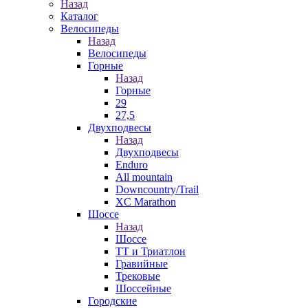
Назад
Каталог
Велосипеды
Назад
Велосипеды
Горные
Назад
Горные
29
27,5
Двухподвесы
Назад
Двухподвесы
Enduro
All mountain
Downcountry/Trail
XC Marathon
Шоссе
Назад
Шоссе
ТТ и Триатлон
Гравийные
Трековые
Шоссейные
Городские