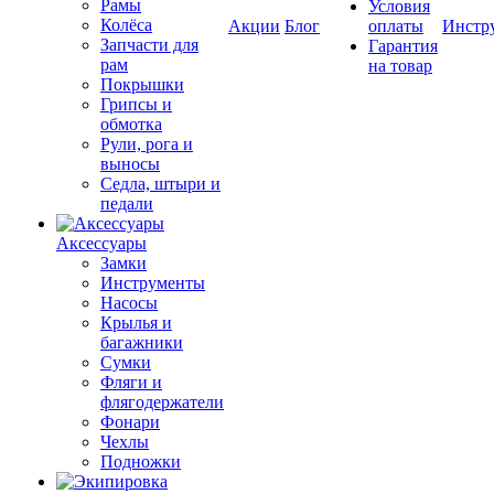
Рамы
Условия
Колёса
Акции
Блог
оплаты
Инстр
Запчасти для
Гарантия
рам
на товар
Покрышки
Грипсы и
обмотка
Рули, рога и
выносы
Седла, штыри и
педали
Аксессуары
Замки
Инструменты
Насосы
Крылья и
багажники
Сумки
Фляги и
флягодержатели
Фонари
Чехлы
Подножки