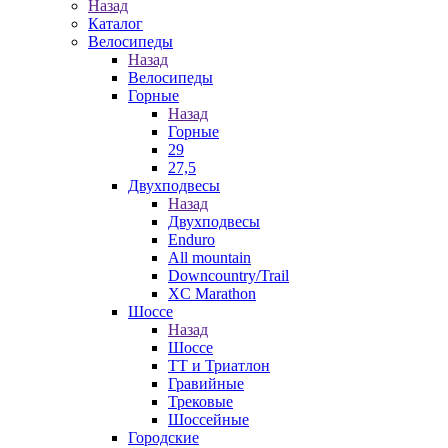
Назад
Каталог
Велосипеды
Назад
Велосипеды
Горные
Назад
Горные
29
27,5
Двухподвесы
Назад
Двухподвесы
Enduro
All mountain
Downcountry/Trail
XC Marathon
Шоссе
Назад
Шоссе
ТТ и Триатлон
Гравийные
Трековые
Шоссейные
Городские