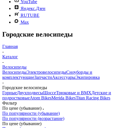
YouTube
Яндекс.Дзен
RUTUBE
Max
Городские велосипеды
Главная
-
Каталог
-
Велосипеды
Велосипеды
Электровелосипеды
Cноуборды и
комплектующие
Запчасти
Аксессуары
Экипировка
-
Городские велосипеды
Горные
Двухподвесы
Шоссе
Трюковые и BMX
Детские и
подростковые
Atom Bikes
Merida Bikes
Titan Racing Bikes
Фильтр
По цене (убывание)
По популярности (убывание)
По популярности (возрастание)
По цене (убывание)