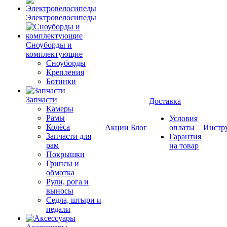
Электровелосипеды
Cноуборды и
комплектующие
Сноуборды
Крепления
Ботинки
Запчасти
Доставка
Камеры
Рамы
Условия
Колёса
Акции
Блог
оплаты
Инстр
Запчасти для
Гарантия
рам
на товар
Покрышки
Грипсы и
обмотка
Рули, рога и
выносы
Седла, штыри и
педали