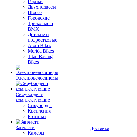
Горные
Двухподвесы
Шоссе
Городские
Трюковые и
BMX
Детские и
подростковые
Atom Bikes
Merida Bikes
Titan Racing
Bikes
Электровелосипеды
Cноуборды и
комплектующие
Сноуборды
Крепления
Ботинки
Запчасти
Доставка
Камеры