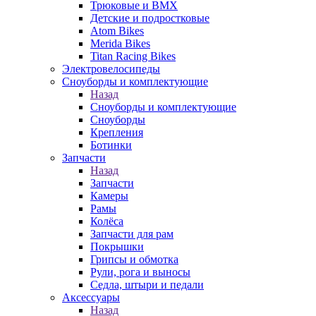
Трюковые и BMX
Детские и подростковые
Atom Bikes
Merida Bikes
Titan Racing Bikes
Электровелосипеды
Cноуборды и комплектующие
Назад
Cноуборды и комплектующие
Сноуборды
Крепления
Ботинки
Запчасти
Назад
Запчасти
Камеры
Рамы
Колёса
Запчасти для рам
Покрышки
Грипсы и обмотка
Рули, рога и выносы
Седла, штыри и педали
Аксессуары
Назад