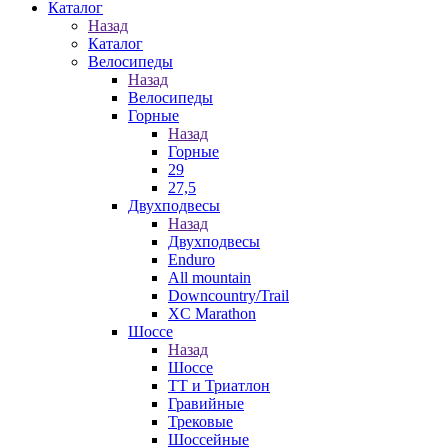
Каталог
Назад
Каталог
Велосипеды
Назад
Велосипеды
Горные
Назад
Горные
29
27,5
Двухподвесы
Назад
Двухподвесы
Enduro
All mountain
Downcountry/Trail
XC Marathon
Шоссе
Назад
Шоссе
ТТ и Триатлон
Гравийные
Трековые
Шоссейные