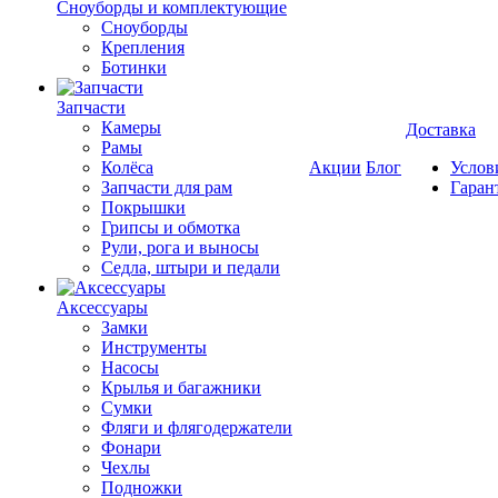
Cноуборды и комплектующие
Сноуборды
Крепления
Ботинки
Запчасти
Камеры
Доставка
Рамы
Колёса
Акции
Блог
Услов
Запчасти для рам
Гаран
Покрышки
Грипсы и обмотка
Рули, рога и выносы
Седла, штыри и педали
Аксессуары
Замки
Инструменты
Насосы
Крылья и багажники
Сумки
Фляги и флягодержатели
Фонари
Чехлы
Подножки