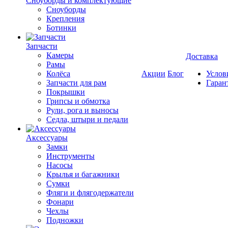
Cноуборды и комплектующие
Сноуборды
Крепления
Ботинки
Запчасти
Камеры
Доставка
Рамы
Колёса
Акции
Блог
Услов
Запчасти для рам
Гаран
Покрышки
Грипсы и обмотка
Рули, рога и выносы
Седла, штыри и педали
Аксессуары
Замки
Инструменты
Насосы
Крылья и багажники
Сумки
Фляги и флягодержатели
Фонари
Чехлы
Подножки