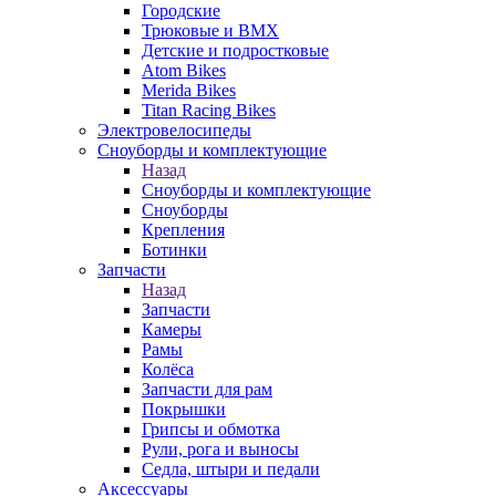
Городские
Трюковые и BMX
Детские и подростковые
Atom Bikes
Merida Bikes
Titan Racing Bikes
Электровелосипеды
Cноуборды и комплектующие
Назад
Cноуборды и комплектующие
Сноуборды
Крепления
Ботинки
Запчасти
Назад
Запчасти
Камеры
Рамы
Колёса
Запчасти для рам
Покрышки
Грипсы и обмотка
Рули, рога и выносы
Седла, штыри и педали
Аксессуары