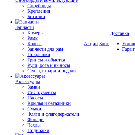
Cноуборды и комплектующие
Сноуборды
Крепления
Ботинки
Запчасти
Камеры
Доставка
Рамы
Колёса
Акции
Блог
Услов
Запчасти для рам
Гаран
Покрышки
Грипсы и обмотка
Рули, рога и выносы
Седла, штыри и педали
Аксессуары
Замки
Инструменты
Насосы
Крылья и багажники
Сумки
Фляги и флягодержатели
Фонари
Чехлы
Подножки