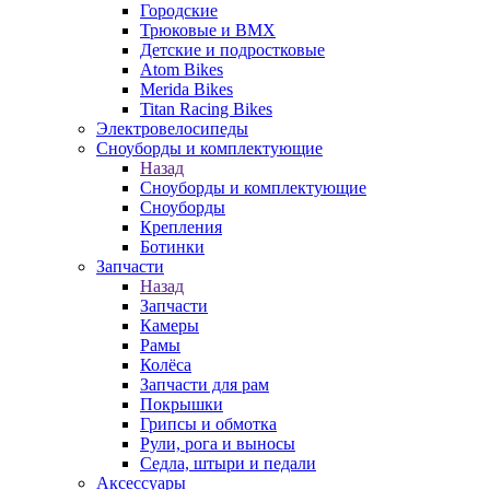
Городские
Трюковые и BMX
Детские и подростковые
Atom Bikes
Merida Bikes
Titan Racing Bikes
Электровелосипеды
Cноуборды и комплектующие
Назад
Cноуборды и комплектующие
Сноуборды
Крепления
Ботинки
Запчасти
Назад
Запчасти
Камеры
Рамы
Колёса
Запчасти для рам
Покрышки
Грипсы и обмотка
Рули, рога и выносы
Седла, штыри и педали
Аксессуары