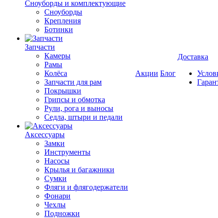
Cноуборды и комплектующие
Сноуборды
Крепления
Ботинки
Запчасти
Камеры
Доставка
Рамы
Колёса
Акции
Блог
Услов
Запчасти для рам
Гаран
Покрышки
Грипсы и обмотка
Рули, рога и выносы
Седла, штыри и педали
Аксессуары
Замки
Инструменты
Насосы
Крылья и багажники
Сумки
Фляги и флягодержатели
Фонари
Чехлы
Подножки