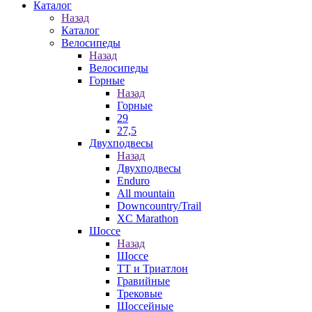
Каталог
Назад
Каталог
Велосипеды
Назад
Велосипеды
Горные
Назад
Горные
29
27,5
Двухподвесы
Назад
Двухподвесы
Enduro
All mountain
Downcountry/Trail
XC Marathon
Шоссе
Назад
Шоссе
ТТ и Триатлон
Гравийные
Трековые
Шоссейные