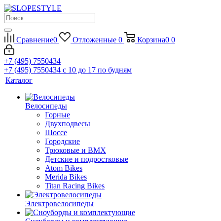
Сравнение
0
Отложенные
0
Корзина
0
0
+7 (495) 7550434
+7 (495) 7550434
с 10 до 17 по будням
Каталог
Велосипеды
Горные
Двухподвесы
Шоссе
Городские
Трюковые и BMX
Детские и подростковые
Atom Bikes
Merida Bikes
Titan Racing Bikes
Электровелосипеды