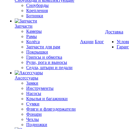
Cноуборды и комплектующие
Сноуборды
Крепления
Ботинки
Запчасти
Камеры
Доставка
Рамы
Колёса
Акции
Блог
Услов
Запчасти для рам
Гаран
Покрышки
Грипсы и обмотка
Рули, рога и выносы
Седла, штыри и педали
Аксессуары
Замки
Инструменты
Насосы
Крылья и багажники
Сумки
Фляги и флягодержатели
Фонари
Чехлы
Подножки