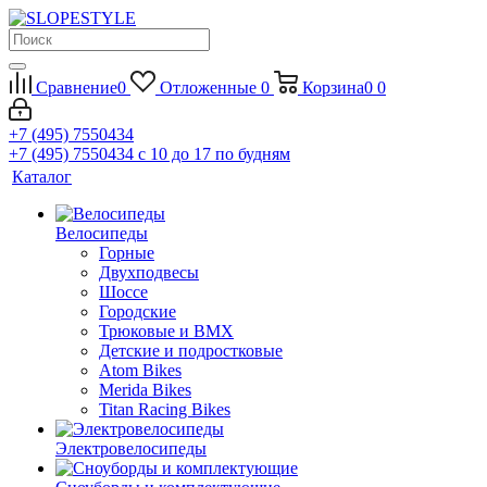
Сравнение
0
Отложенные
0
Корзина
0
0
+7 (495) 7550434
+7 (495) 7550434
с 10 до 17 по будням
Каталог
Велосипеды
Горные
Двухподвесы
Шоссе
Городские
Трюковые и BMX
Детские и подростковые
Atom Bikes
Merida Bikes
Titan Racing Bikes
Электровелосипеды