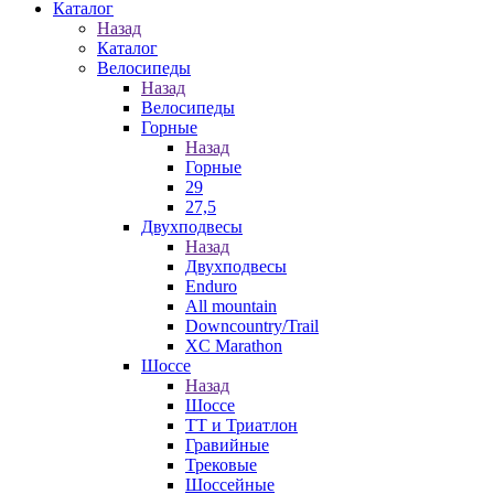
Каталог
Назад
Каталог
Велосипеды
Назад
Велосипеды
Горные
Назад
Горные
29
27,5
Двухподвесы
Назад
Двухподвесы
Enduro
All mountain
Downcountry/Trail
XC Marathon
Шоссе
Назад
Шоссе
ТТ и Триатлон
Гравийные
Трековые
Шоссейные