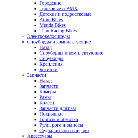
Городские
Трюковые и BMX
Детские и подростковые
Atom Bikes
Merida Bikes
Titan Racing Bikes
Электровелосипеды
Cноуборды и комплектующие
Назад
Cноуборды и комплектующие
Сноуборды
Крепления
Ботинки
Запчасти
Назад
Запчасти
Камеры
Рамы
Колёса
Запчасти для рам
Покрышки
Грипсы и обмотка
Рули, рога и выносы
Седла, штыри и педали
Аксессуары