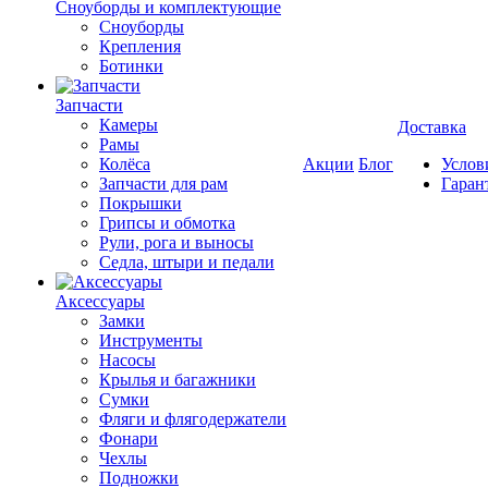
Cноуборды и комплектующие
Сноуборды
Крепления
Ботинки
Запчасти
Камеры
Доставка
Рамы
Колёса
Акции
Блог
Услов
Запчасти для рам
Гаран
Покрышки
Грипсы и обмотка
Рули, рога и выносы
Седла, штыри и педали
Аксессуары
Замки
Инструменты
Насосы
Крылья и багажники
Сумки
Фляги и флягодержатели
Фонари
Чехлы
Подножки