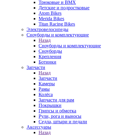
Трюковые и BMX
Детские и подростковые
Atom Bikes
Merida Bikes
Titan Racing Bikes
Электровелосипеды
Cноуборды и комплектующие
Назад
Cноуборды и комплектующие
Сноуборды
Крепления
Ботинки
Запчасти
Назад
Запчасти
Камеры
Рамы
Колёса
Запчасти для рам
Покрышки
Грипсы и обмотка
Рули, рога и выносы
Седла, штыри и педали
Аксессуары
Назад