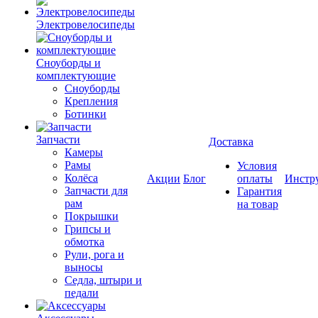
Электровелосипеды
Cноуборды и
комплектующие
Сноуборды
Крепления
Ботинки
Запчасти
Доставка
Камеры
Рамы
Условия
Колёса
Акции
Блог
оплаты
Инстр
Запчасти для
Гарантия
рам
на товар
Покрышки
Грипсы и
обмотка
Рули, рога и
выносы
Седла, штыри и
педали