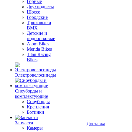
Горные
Двухподвесы
Шоссе
Городские
Трюковые и
BMX
Детские и
подростковые
Atom Bikes
Merida Bikes
Titan Racing
Bikes
Электровелосипеды
Cноуборды и
комплектующие
Сноуборды
Крепления
Ботинки
Запчасти
Доставка
Камеры