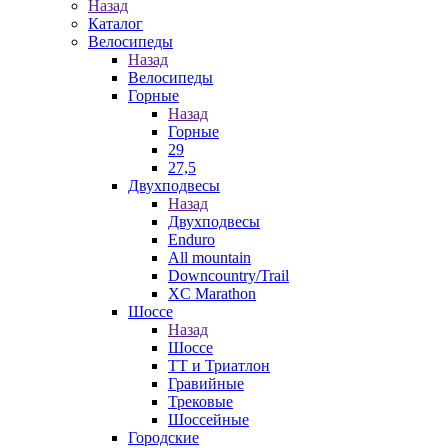
Назад
Каталог
Велосипеды
Назад
Велосипеды
Горные
Назад
Горные
29
27,5
Двухподвесы
Назад
Двухподвесы
Enduro
All mountain
Downcountry/Trail
XC Marathon
Шоссе
Назад
Шоссе
ТТ и Триатлон
Гравийные
Трековые
Шоссейные
Городские