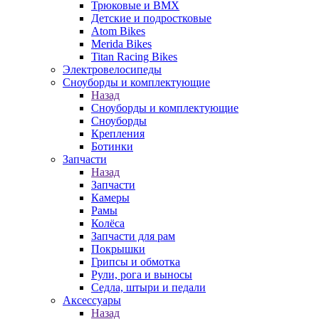
Трюковые и BMX
Детские и подростковые
Atom Bikes
Merida Bikes
Titan Racing Bikes
Электровелосипеды
Cноуборды и комплектующие
Назад
Cноуборды и комплектующие
Сноуборды
Крепления
Ботинки
Запчасти
Назад
Запчасти
Камеры
Рамы
Колёса
Запчасти для рам
Покрышки
Грипсы и обмотка
Рули, рога и выносы
Седла, штыри и педали
Аксессуары
Назад