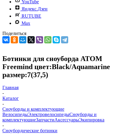
YouTube
Яндекс.Дзен
RUTUBE
Max
Поделиться
Ботинки для сноуборда ATOM
Freemind цвет:Black/Aquamarine
размер:7(37,5)
Главная
-
Каталог
-
Cноуборды и комплектующие
Велосипеды
Электровелосипеды
Cноуборды и
комплектующие
Запчасти
Аксессуары
Экипировка
-
Сноубордические ботинки