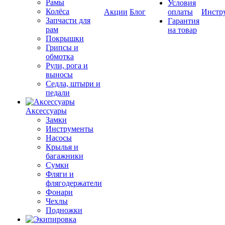
Рамы
Условия
Колёса
Акции
Блог
оплаты
Инстр
Запчасти для
Гарантия
рам
на товар
Покрышки
Грипсы и
обмотка
Рули, рога и
выносы
Седла, штыри и
педали
Аксессуары
Замки
Инструменты
Насосы
Крылья и
багажники
Сумки
Фляги и
флягодержатели
Фонари
Чехлы
Подножки