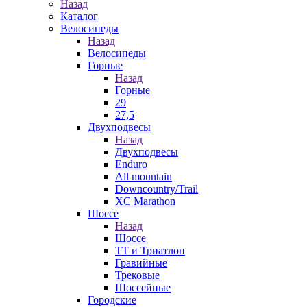
Назад
Каталог
Велосипеды
Назад
Велосипеды
Горные
Назад
Горные
29
27,5
Двухподвесы
Назад
Двухподвесы
Enduro
All mountain
Downcountry/Trail
XC Marathon
Шоссе
Назад
Шоссе
ТТ и Триатлон
Гравийные
Трековые
Шоссейные
Городские