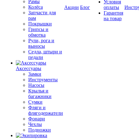
Рамы
Условия
Колёса
Акции
Блог
оплаты
Инстр
Запчасти для
Гарантия
рам
на товар
Покрышки
Грипсы и
обмотка
Рули, рога и
выносы
Седла, штыри и
педали
Аксессуары
Замки
Инструменты
Насосы
Крылья и
багажники
Сумки
Фляги и
флягодержатели
Фонари
Чехлы
Подножки