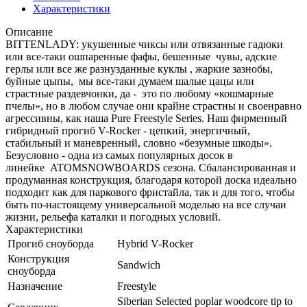
Характеристики
Описание
BITTENLADY: укушенные чиксы или отвязанные гадюки
или все-таки ошпаренные фафы, бешенные чувы, адские
герлы или все же разнузданные куклы , жаркие зазнобы,
буйные цыпы, мы все-таки думаем шалые цацы или
страстные раздевчонки, да - это по любому «кошмарные
пчелы», но в любом случае они крайне страстны и своенравно
агрессивны, как наша Pure Freestyle Series. Наш фирменный
гибридный прогиб V-Rocker - цепкий, энергичный,
стабильный и маневренный, словно «безумные шкоды».
Безусловно - одна из самых популярных досок в
линейке ATOMSNOWBOARDS сезона. Сбалансированная и
продуманная конструкция, благодаря которой доска идеально
подходит как для паркового фристайла, так и для того, чтобы
быть по-настоящему универсальной моделью на все случаи
жизни, рельефа каталки и погодных условий.
Характеристики
Прогиб сноуборда
Hybrid V-Rocker
Конструкция
Sandwich
сноуборда
Назначение
Freestyle
Siberian Selected poplar woodcore tip to