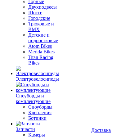
Горные
Двухподвесы
Шоссе
Городские
Трюковые и
BMX
Детские и
подростковые
Atom Bikes
Merida Bikes
Titan Racing
Bikes
Электровелосипеды
Cноуборды и
комплектующие
Сноуборды
Крепления
Ботинки
Запчасти
Доставка
Камеры