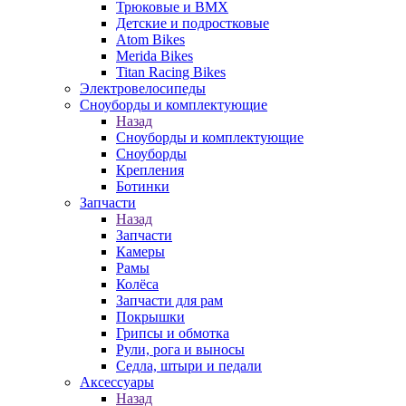
Трюковые и BMX
Детские и подростковые
Atom Bikes
Merida Bikes
Titan Racing Bikes
Электровелосипеды
Cноуборды и комплектующие
Назад
Cноуборды и комплектующие
Сноуборды
Крепления
Ботинки
Запчасти
Назад
Запчасти
Камеры
Рамы
Колёса
Запчасти для рам
Покрышки
Грипсы и обмотка
Рули, рога и выносы
Седла, штыри и педали
Аксессуары
Назад