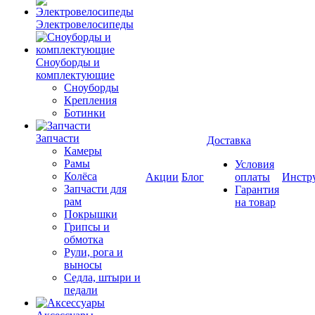
Электровелосипеды
Cноуборды и
комплектующие
Сноуборды
Крепления
Ботинки
Запчасти
Доставка
Камеры
Рамы
Условия
Колёса
Акции
Блог
оплаты
Инстр
Запчасти для
Гарантия
рам
на товар
Покрышки
Грипсы и
обмотка
Рули, рога и
выносы
Седла, штыри и
педали