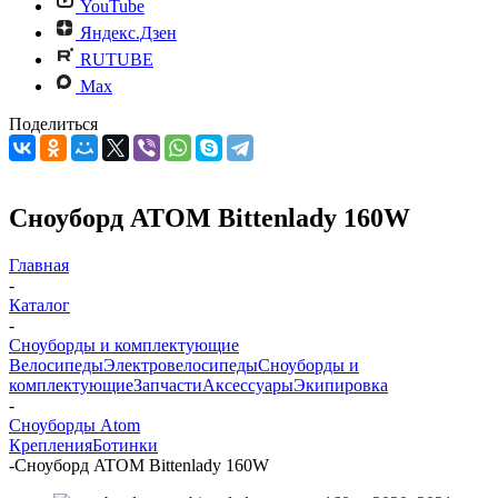
YouTube
Яндекс.Дзен
RUTUBE
Max
Поделиться
Сноуборд ATOM Bittenlady 160W
Главная
-
Каталог
-
Cноуборды и комплектующие
Велосипеды
Электровелосипеды
Cноуборды и
комплектующие
Запчасти
Аксессуары
Экипировка
-
Cноуборды Atom
Крепления
Ботинки
-
Сноуборд ATOM Bittenlady 160W