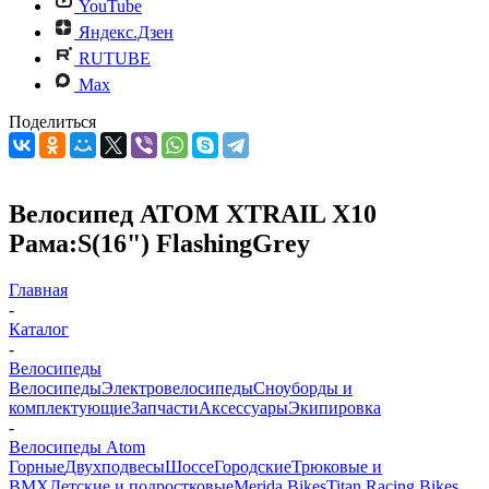
YouTube
Яндекс.Дзен
RUTUBE
Max
Поделиться
Велосипед ATOM XTRAIL X10
Рама:S(16") FlashingGrey
Главная
-
Каталог
-
Велосипеды
Велосипеды
Электровелосипеды
Cноуборды и
комплектующие
Запчасти
Аксессуары
Экипировка
-
Велосипеды Atom
Горные
Двухподвесы
Шоссе
Городские
Трюковые и
BMX
Детские и подростковые
Merida Bikes
Titan Racing Bikes