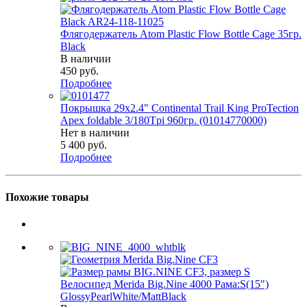
Флягодержатель Atom Plastic Flow Bottle Cage 35гр.
Black
В наличии
450
руб.
Подробнее
Покрышка 29x2.4" Continental Trail King ProTection
Apex foldable 3/180Tpi 960гр. (01014770000)
Нет в наличии
5 400
руб.
Подробнее
Похожие товары
Велосипед Merida Big.Nine 4000 Рама:S(15")
GlossyPearlWhite/MattBlack