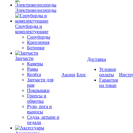
Электровелосипеды
Cноуборды и
комплектующие
Сноуборды
Крепления
Ботинки
Запчасти
Доставка
Камеры
Рамы
Условия
Колёса
Акции
Блог
оплаты
Инстр
Запчасти для
Гарантия
рам
на товар
Покрышки
Грипсы и
обмотка
Рули, рога и
выносы
Седла, штыри и
педали