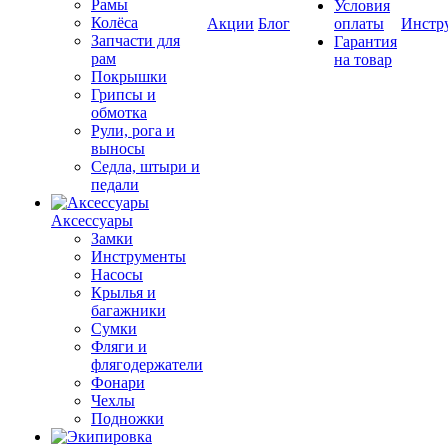
Рамы
Условия
Колёса
Акции
Блог
оплаты
Инстр
Запчасти для
Гарантия
рам
на товар
Покрышки
Грипсы и
обмотка
Рули, рога и
выносы
Седла, штыри и
педали
Аксессуары
Замки
Инструменты
Насосы
Крылья и
багажники
Сумки
Фляги и
флягодержатели
Фонари
Чехлы
Подножки