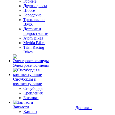
Горные
Двухподвесы
Шоссе
Городские
Трюковые и
BMX
Детские и
подростковые
Atom Bikes
Merida Bikes
Titan Racing
Bikes
Электровелосипеды
Cноуборды и
комплектующие
Сноуборды
Крепления
Ботинки
Запчасти
Доставка
Камеры