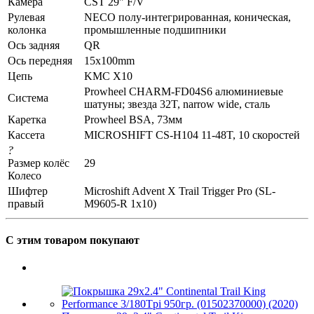
Камера
CST 29" F/V
Рулевая
NECO полу-интегрированная, коническая,
колонка
промышленные подшипники
Ось задняя
QR
Ось передняя
15x100mm
Цепь
KMC X10
Prowheel CHARM-FD04S6 алюминиевые
Система
шатуны; звезда 32T, narrow wide, сталь
Каретка
Prowheel BSA, 73мм
Кассета
MICROSHIFT CS-H104 11-48T, 10 скоростей
?
Размер колёс
29
Колесо
Шифтер
Microshift Advent X Trail Trigger Pro (SL-
правый
M9605-R 1x10)
С этим товаром покупают