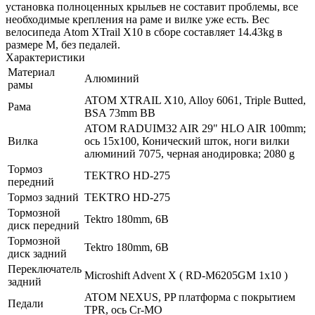
установка полноценных крыльев не составит проблемы, все
необходимые крепления на раме и вилке уже есть. Вес
велосипеда Atom XTrail X10 в сборе составляет 14.43kg в
размере М, без педалей.
Характеристики
Материал
Алюминий
рамы
ATOM XTRAIL X10, Alloy 6061, Triple Butted,
Рама
BSA 73mm BB
ATOM RADUIM32 AIR 29" HLO AIR 100mm;
Вилка
ось 15х100, Конический шток, ноги вилки
алюминий 7075, черная анодировка; 2080 g
Тормоз
TEKTRO HD-275
передний
Тормоз задний
TEKTRO HD-275
Тормозной
Tektro 180mm, 6B
диск передний
Тормозной
Tektro 180mm, 6B
диск задний
Переключатель
Microshift Advent X ( RD-M6205GM 1x10 )
задний
ATOM NEXUS, PP платформа с покрытием
Педали
TPR, ось Cr-MO