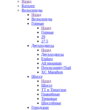
Назад
Каталог
Велосипеды
Назад
Велосипеды
Горные
Назад
Горные
29
27,5
Двухподвесы
Назад
Двухподвесы
Enduro
All mountain
Downcountry/Trail
XC Marathon
Шоссе
Назад
Шоссе
ТТ и Триатлон
Гравийные
Трековые
Шоссейные
Городские