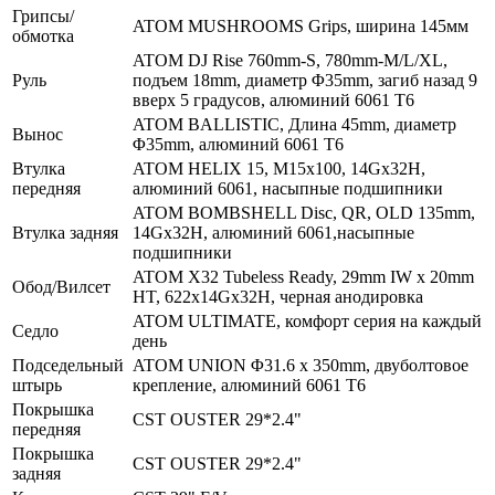
Грипсы/
ATOM MUSHROOMS Grips, ширина 145мм
обмотка
ATOM DJ Rise 760mm-S, 780mm-M/L/XL,
Руль
подъем 18mm, диаметр Φ35mm, загиб назад 9
вверх 5 градусов, алюминий 6061 T6
ATOM BALLISTIC, Длина 45mm, диаметр
Вынос
Φ35mm, алюминий 6061 T6
Втулка
ATOM HELIX 15, M15x100, 14Gx32H,
передняя
алюминий 6061, насыпные подшипники
ATOM BOMBSHELL Disc, QR, OLD 135mm,
Втулка задняя
14Gx32H, алюминий 6061,насыпные
подшипники
ATOM X32 Tubeless Ready, 29mm IW x 20mm
Обод/Вилсет
HT, 622x14Gx32H, черная анодировка
ATOM ULTIMATE, комфорт серия на каждый
Седло
день
Подседельный
ATOM UNION Φ31.6 х 350mm, двуболтовое
штырь
крепление, алюминий 6061 T6
Покрышка
CST OUSTER 29*2.4"
передняя
Покрышка
CST OUSTER 29*2.4"
задняя