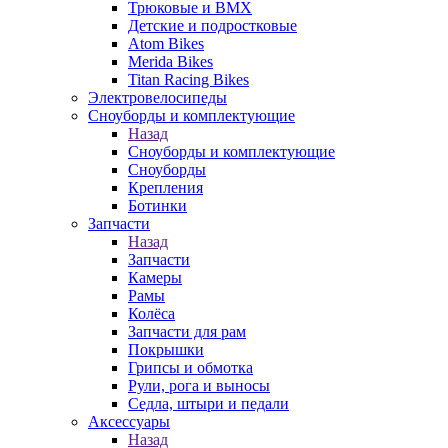
Трюковые и BMX
Детские и подростковые
Atom Bikes
Merida Bikes
Titan Racing Bikes
Электровелосипеды
Cноуборды и комплектующие
Назад
Cноуборды и комплектующие
Сноуборды
Крепления
Ботинки
Запчасти
Назад
Запчасти
Камеры
Рамы
Колёса
Запчасти для рам
Покрышки
Грипсы и обмотка
Рули, рога и выносы
Седла, штыри и педали
Аксессуары
Назад