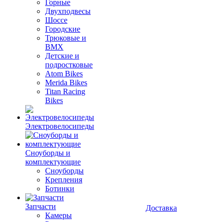
Горные
Двухподвесы
Шоссе
Городские
Трюковые и
BMX
Детские и
подростковые
Atom Bikes
Merida Bikes
Titan Racing
Bikes
Электровелосипеды
Cноуборды и
комплектующие
Сноуборды
Крепления
Ботинки
Запчасти
Доставка
Камеры