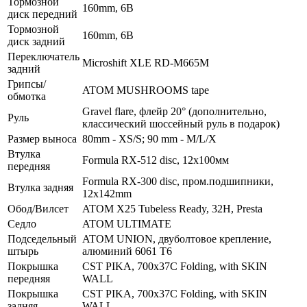
Тормозной
160mm, 6B
диск передний
Тормозной
160mm, 6B
диск задний
Переключатель
Microshift XLE RD-M665M
задний
Грипсы/
ATOM MUSHROOMS tape
обмотка
Gravel flare, флейр 20° (дополнительно,
Руль
классический шоссейный руль в подарок)
Размер выноса
80mm - XS/S; 90 mm - M/L/X
Втулка
Formula RX-512 disc, 12х100мм
передняя
Formula RX-300 disc, пром.подшипники,
Втулка задняя
12x142mm
Обод/Вилсет
ATOM X25 Tubeless Ready, 32Н, Presta
Седло
ATOM ULTIMATE
Подседельный
ATOM UNION, двуболтовое крепление,
штырь
алюминий 6061 T6
Покрышка
CST PIKA, 700x37C Folding, with SKIN
передняя
WALL
Покрышка
CST PIKA, 700x37C Folding, with SKIN
задняя
WALL