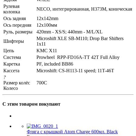
Рулевая
NECO, интегрированная, H373M, коническая
колонка
Ось задняя
12x142mm
Ось передняя
12х100мм
Руль, размеры
420mm - XS/S; 440mm - M/L/XL
Microshift XLE SB-M110; Drop Bar Shifters
Шифтеры
1x11
Цепь
KMC X11
Система
Prowheel RPP-FD16A-TT 42T Full Alloy
Каретка
PF, included BB86
Кассета
Microshift: CS-H113-11 speed; 11T-46T
?
Размер колёс
700C
Колесо
С этим товаром покупают
Фляга с крышкой Atom Charge 600мл. Black