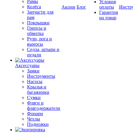
Рамы
Условия
Колёса
Акции
Блог
оплаты
Инстр
Запчасти для
Гарантия
рам
на товар
Покрышки
Грипсы и
обмотка
Рули, рога и
выносы
Седла, штыри и
педали
Аксессуары
Замки
Инструменты
Насосы
Крылья и
багажники
Сумки
Фляги и
флягодержатели
Фонари
Чехлы
Подножки