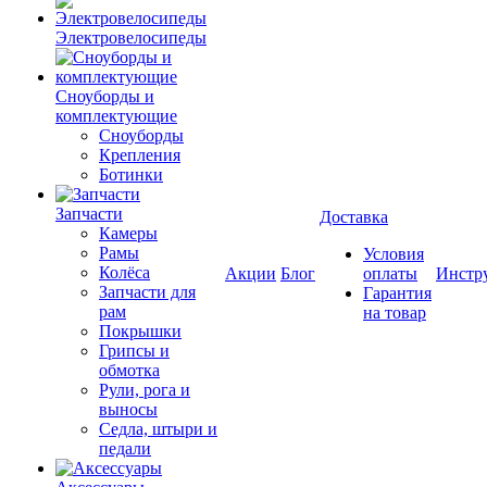
Электровелосипеды
Cноуборды и
комплектующие
Сноуборды
Крепления
Ботинки
Запчасти
Доставка
Камеры
Рамы
Условия
Колёса
Акции
Блог
оплаты
Инстр
Запчасти для
Гарантия
рам
на товар
Покрышки
Грипсы и
обмотка
Рули, рога и
выносы
Седла, штыри и
педали