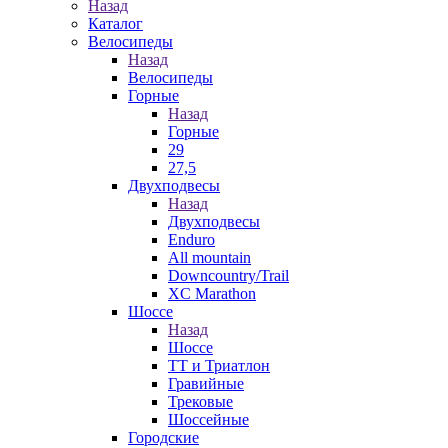
Назад
Каталог
Велосипеды
Назад
Велосипеды
Горные
Назад
Горные
29
27,5
Двухподвесы
Назад
Двухподвесы
Enduro
All mountain
Downcountry/Trail
XC Marathon
Шоссе
Назад
Шоссе
ТТ и Триатлон
Гравийные
Трековые
Шоссейные
Городские