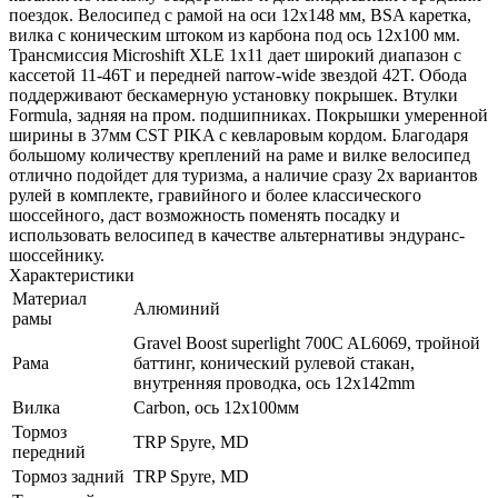
поездок. Велосипед с рамой на оси 12x148 мм, BSA каретка,
вилка с коническим штоком из карбона под ось 12х100 мм.
Трансмиссия Microshift XLE 1x11 дает широкий диапазон с
кассетой 11-46T и передней narrow-wide звездой 42T. Обода
поддерживают бескамерную установку покрышек. Втулки
Formula, задняя на пром. подшипниках. Покрышки умеренной
ширины в 37мм CST PIKA с кевларовым кордом. Благодаря
большому количеству креплений на раме и вилке велосипед
отлично подойдет для туризма, а наличие сразу 2х вариантов
рулей в комплекте, гравийного и более классического
шоссейного, даст возможность поменять посадку и
использовать велосипед в качестве альтернативы эндуранс-
шоссейнику.
Характеристики
Материал
Алюминий
рамы
Gravel Boost superlight 700C AL6069, тройной
Рама
баттинг, конический рулевой стакан,
внутренняя проводка, ось 12x142mm
Вилка
Carbon, ось 12х100мм
Тормоз
TRP Spyre, MD
передний
Тормоз задний
TRP Spyre, MD