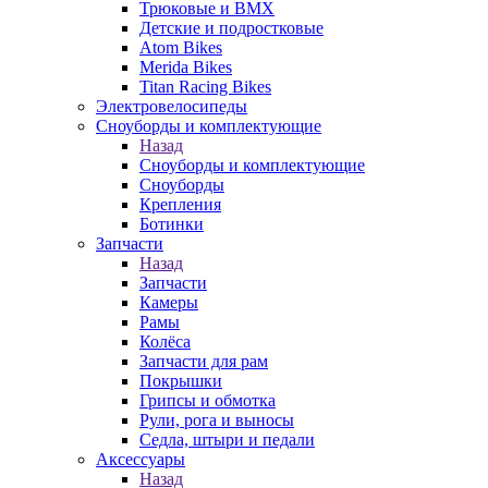
Трюковые и BMX
Детские и подростковые
Atom Bikes
Merida Bikes
Titan Racing Bikes
Электровелосипеды
Cноуборды и комплектующие
Назад
Cноуборды и комплектующие
Сноуборды
Крепления
Ботинки
Запчасти
Назад
Запчасти
Камеры
Рамы
Колёса
Запчасти для рам
Покрышки
Грипсы и обмотка
Рули, рога и выносы
Седла, штыри и педали
Аксессуары
Назад