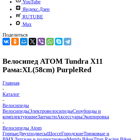
YouTube
Яндекс.Дзен
RUTUBE
Max
Поделиться
Велосипед ATOM Tundra X11
Рама:XL(58cm) PurpleRed
Главная
-
Каталог
-
Велосипеды
Велосипеды
Электровелосипеды
Cноуборды и
комплектующие
Запчасти
Аксессуары
Экипировка
-
Велосипеды Atom
Горные
Двухподвесы
Шоссе
Городские
Трюковые и
BMX
Детские и подростковые
Merida Bikes
Titan Racing Bikes