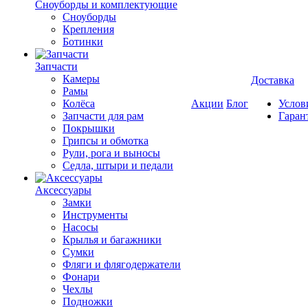
Cноуборды и комплектующие
Сноуборды
Крепления
Ботинки
Запчасти
Камеры
Доставка
Рамы
Колёса
Акции
Блог
Услов
Запчасти для рам
Гаран
Покрышки
Грипсы и обмотка
Рули, рога и выносы
Седла, штыри и педали
Аксессуары
Замки
Инструменты
Насосы
Крылья и багажники
Сумки
Фляги и флягодержатели
Фонари
Чехлы
Подножки