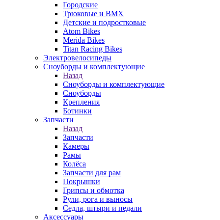
Городские
Трюковые и BMX
Детские и подростковые
Atom Bikes
Merida Bikes
Titan Racing Bikes
Электровелосипеды
Cноуборды и комплектующие
Назад
Cноуборды и комплектующие
Сноуборды
Крепления
Ботинки
Запчасти
Назад
Запчасти
Камеры
Рамы
Колёса
Запчасти для рам
Покрышки
Грипсы и обмотка
Рули, рога и выносы
Седла, штыри и педали
Аксессуары