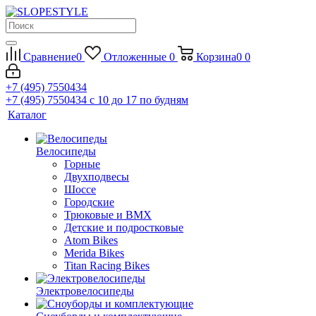
Сравнение
0
Отложенные
0
Корзина
0
0
+7 (495) 7550434
+7 (495) 7550434
с 10 до 17 по будням
Каталог
Велосипеды
Горные
Двухподвесы
Шоссе
Городские
Трюковые и BMX
Детские и подростковые
Atom Bikes
Merida Bikes
Titan Racing Bikes
Электровелосипеды