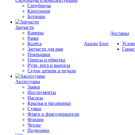
Cноуборды и комплектующие
Сноуборды
Крепления
Ботинки
Запчасти
Камеры
Доставка
Рамы
Колёса
Акции
Блог
Услов
Запчасти для рам
Гаран
Покрышки
Грипсы и обмотка
Рули, рога и выносы
Седла, штыри и педали
Аксессуары
Замки
Инструменты
Насосы
Крылья и багажники
Сумки
Фляги и флягодержатели
Фонари
Чехлы
Подножки