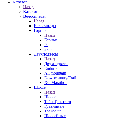
Каталог
Назад
Каталог
Велосипеды
Назад
Велосипеды
Горные
Назад
Горные
29
27,5
Двухподвесы
Назад
Двухподвесы
Enduro
All mountain
Downcountry/Trail
XC Marathon
Шоссе
Назад
Шоссе
ТТ и Триатлон
Гравийные
Трековые
Шоссейные