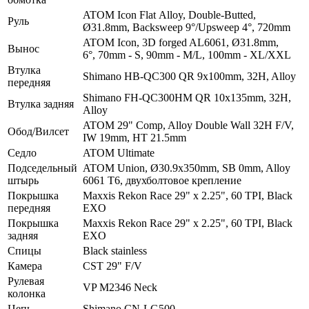
ATOM Icon Flat Alloy, Double-Butted,
Руль
Ø31.8mm, Backsweep 9°/Upsweep 4°, 720mm
ATOM Icon, 3D forged AL6061, Ø31.8mm,
Вынос
6°, 70mm - S, 90mm - M/L, 100mm - XL/XXL
Втулка
Shimano HB-QC300 QR 9х100mm, 32H, Alloy
передняя
Shimano FH-QC300HM QR 10х135mm, 32H,
Втулка задняя
Alloy
ATOM 29" Comp, Alloy Double Wall 32H F/V,
Обод/Вилсет
IW 19mm, HT 21.5mm
Седло
ATOM Ultimate
Подседельный
ATOM Union, Ø30.9x350mm, SB 0mm, Alloy
штырь
6061 T6, двухболтовое креплениe
Покрышка
Maxxis Rekon Race 29" x 2.25", 60 TPI, Black
передняя
EXO
Покрышка
Maxxis Rekon Race 29" x 2.25", 60 TPI, Black
задняя
EXO
Спицы
Black stainless
Камера
CST 29" F/V
Рулевая
VP M2346 Neck
колонка
Цепь
Shimano CN-LG500