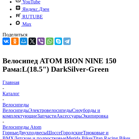
YouTube
Яндекс.Дзен
RUTUBE
Max
Поделиться
Велосипед ATOM BION NINE 150
Рама:L(18.5") DarkSilver-Green
Главная
-
Каталог
-
Велосипеды
Велосипеды
Электровелосипеды
Cноуборды и
комплектующие
Запчасти
Аксессуары
Экипировка
-
Велосипеды Atom
Горные
Двухподвесы
Шоссе
Городские
Трюковые и
BMX
Детские и подростковые
Merida Bikes
Titan Racing Bikes