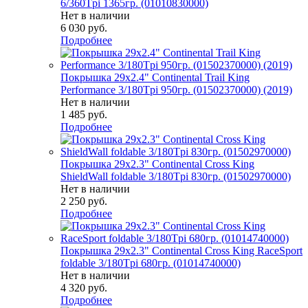
6/360Tpi 1365гр. (01010830000)
Нет в наличии
6 030
руб.
Подробнее
Покрышка 29x2.4" Continental Trail King
Performance 3/180Tpi 950гр. (01502370000) (2019)
Нет в наличии
1 485
руб.
Подробнее
Покрышка 29x2.3" Continental Cross King
ShieldWall foldable 3/180Tpi 830гр. (01502970000)
Нет в наличии
2 250
руб.
Подробнее
Покрышка 29x2.3" Continental Cross King RaceSport
foldable 3/180Tpi 680гр. (01014740000)
Нет в наличии
4 320
руб.
Подробнее