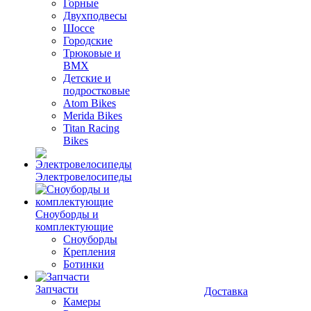
Горные
Двухподвесы
Шоссе
Городские
Трюковые и
BMX
Детские и
подростковые
Atom Bikes
Merida Bikes
Titan Racing
Bikes
Электровелосипеды
Cноуборды и
комплектующие
Сноуборды
Крепления
Ботинки
Запчасти
Доставка
Камеры