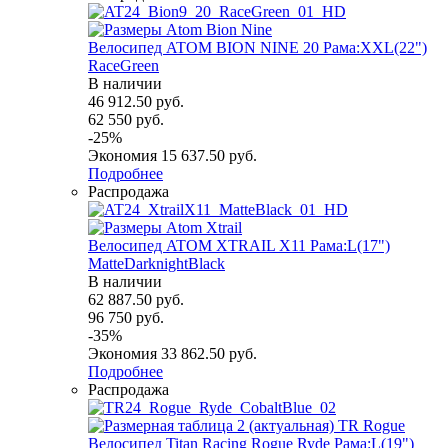
Велосипед ATOM BION NINE 20 Рама:XXL(22")
RaceGreen
В наличии
46 912.50
руб.
62 550
руб.
-
25
%
Экономия
15 637.50
руб.
Подробнее
Распродажа
Велосипед ATOM XTRAIL X11 Рама:L(17")
MatteDarknightBlack
В наличии
62 887.50
руб.
96 750
руб.
-
35
%
Экономия
33 862.50
руб.
Подробнее
Распродажа
Велосипед Titan Racing Rogue Ryde Рама:L(19")