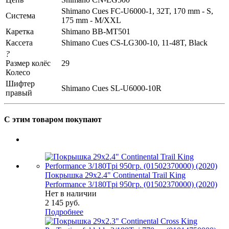
Shimano Cues FC-U6000-1, 32T, 170 mm - S,
Система
175 mm - M/XXL
Каретка
Shimano BB-MT501
Кассета
Shimano Cues CS-LG300-10, 11-48T, Black
?
Размер колёс
29
Колесо
Шифтер
Shimano Cues SL-U6000-10R
правый
С этим товаром покупают
Покрышка 29x2.4" Continental Trail King
Performance 3/180Tpi 950гр. (01502370000) (2020)
Нет в наличии
2 145
руб.
Подробнее