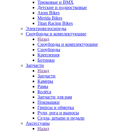
Трюковые и BMX
Детские и подростковые
Atom Bikes
Merida Bikes
Titan Racing Bikes
Электровелосипеды
Cноуборды и комплектующие
Назад
Cноуборды и комплектующие
Сноуборды
Крепления
Ботинки
Запчасти
Назад
Запчасти
Камеры
Рамы
Колёса
Запчасти для рам
Покрышки
Грипсы и обмотка
Рули, рога и выносы
Седла, штыри и педали
Аксессуары
Назад