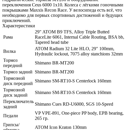
переключения Ceus 6000 1х10. Колеса с лёгкими гоночными
покрышками Maxxis Recon Race. У велосипеда есть всё, что
необходимо для первых спортивных достижений и будущих
приключений.
Характеристики
29" ATOM B9 TFS, Alloy Triple Butted
Рама
RaceLite 6061, Internal Cable Routing, BSA bb,
Tapered head tube
ATOM Radium 32 Lite HLO, 29" 100mm,
Вилка
Hydraulic lockout, 7075 alloy stanchions 32mm
Тормоз
Shimano BR-MT200
передний
Тормоз задний
Shimano BR-MT200
Тормозной
Shimano SM-RT10-S Centerlock 160mm
диск передний
Тормозной
Shimano SM-RT10-S Centerlock 160mm
диск задний
Переключатель
Shimano Cues RD-U6000, SGS 10-Speed
задний
VP VPE-891, One-piece PP body, EPB bearing,
Педали
265 гр.
Грипсы/
ATOM Icon Kraton 130mm
обмотка