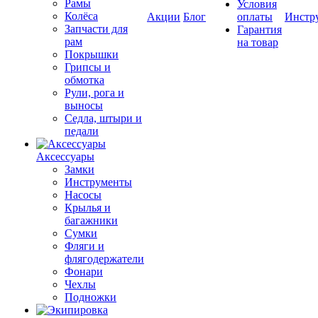
Рамы
Условия
Колёса
Акции
Блог
оплаты
Инстр
Запчасти для
Гарантия
рам
на товар
Покрышки
Грипсы и
обмотка
Рули, рога и
выносы
Седла, штыри и
педали
Аксессуары
Замки
Инструменты
Насосы
Крылья и
багажники
Сумки
Фляги и
флягодержатели
Фонари
Чехлы
Подножки