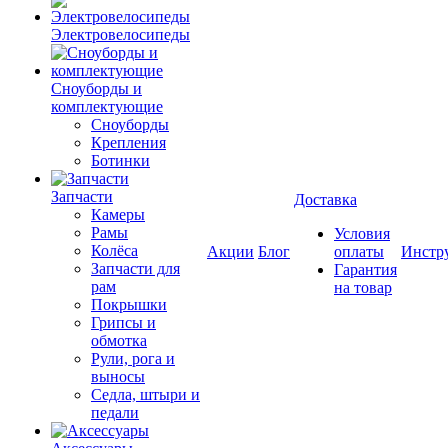
Электровелосипеды
Cноуборды и
комплектующие
Сноуборды
Крепления
Ботинки
Запчасти
Доставка
Камеры
Рамы
Условия
Колёса
Акции
Блог
оплаты
Инстр
Запчасти для
Гарантия
рам
на товар
Покрышки
Грипсы и
обмотка
Рули, рога и
выносы
Седла, штыри и
педали