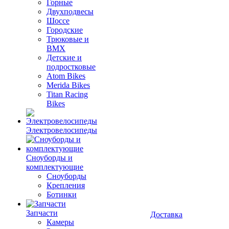
Горные
Двухподвесы
Шоссе
Городские
Трюковые и
BMX
Детские и
подростковые
Atom Bikes
Merida Bikes
Titan Racing
Bikes
Электровелосипеды
Cноуборды и
комплектующие
Сноуборды
Крепления
Ботинки
Запчасти
Доставка
Камеры