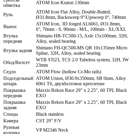
ATOM Icon Kraton 130mm
обмотка
ATOM Icon Flat Alloy, Double-Butted,
Руль
Ø31.8mm, Backsweep 9°/Upsweep 0°, 740mm
ATOM Icon, 3D forged AL6061, Ø31.8mm,
Вынос
6°, 70mm - S, 90mm - M/L, 100mm - XL/XXL
Втулка
Shimano HB-TC500-15, Axle 15х100mm, 32H,
передняя
Alloy, sealed bearing
Shimano FH-QC500-MS QR 10х135mm Micro
Втулка задняя
Spline, 32H, Alloy, sealed bearing
WTB STi23, TCS 2.0 Tubeless system, 32H, IW
Обод/Вилсет
23mm
Седло
ATOM Flow (hollow Cr-Mo rails)
Подседельный
ATOM Union, Ø30.9x350mm, SB 0mm, Alloy
штырь
6061 T6, двухболтовое креплениe
Покрышка
Maxxis Rekon Race 29" x 2.25", 60 TPI, Black
передняя
EXO
Покрышка
Maxxis Rekon Race 29" x 2.25", 60 TPI, Black
задняя
EXO
Спицы
Black stainless
Камера
CST 29" F/V
Рулевая
VP M2346 Neck
колонка