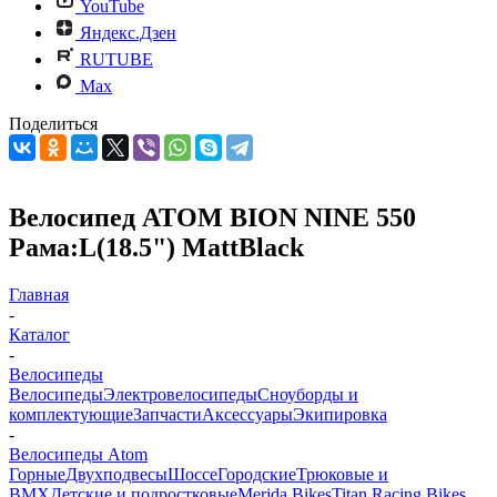
YouTube
Яндекс.Дзен
RUTUBE
Max
Поделиться
Велосипед ATOM BION NINE 550
Рама:L(18.5") MattBlack
Главная
-
Каталог
-
Велосипеды
Велосипеды
Электровелосипеды
Cноуборды и
комплектующие
Запчасти
Аксессуары
Экипировка
-
Велосипеды Atom
Горные
Двухподвесы
Шоссе
Городские
Трюковые и
BMX
Детские и подростковые
Merida Bikes
Titan Racing Bikes