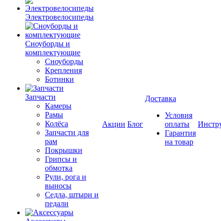
Электровелосипеды
Cноуборды и
комплектующие
Сноуборды
Крепления
Ботинки
Запчасти
Доставка
Камеры
Рамы
Условия
Колёса
Акции
Блог
оплаты
Инстр
Запчасти для
Гарантия
рам
на товар
Покрышки
Грипсы и
обмотка
Рули, рога и
выносы
Седла, штыри и
педали