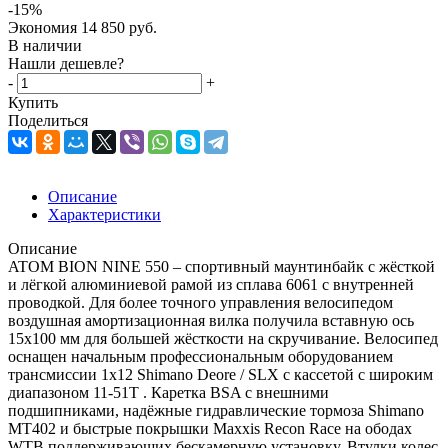
-
15
%
Экономия
14 850
руб.
В наличии
Нашли дешевле?
-
+
Купить
Поделиться
Описание
Характеристики
Описание
ATOM BION NINE 550 – спортивный маунтинбайк с жёсткой
и лёгкой алюминиевой рамой из сплава 6061 с внутренней
проводкой. Для более точного управления велосипедом
воздушная амортизационная вилка получила вставную ось
15х100 мм для большей жёсткости на скручивание. Велосипед
оснащен начальным профессиональным оборудованием
трансмиссии 1x12 Shimano Deore / SLX с кассетой с широким
диапазоном 11-51T . Каретка BSA с внешними
подшипниками, надёжные гидравлические тормоза Shimano
MT402 и быстрые покрышки Maxxis Recon Race на ободах
WTB поддерживающих бескамерную установку. Втулки колес