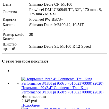
Цепь
Shimano Deore CN-M6100
Prowheel DMJ-CR094S-TT, 32T, 170 mm - S,
Система
175 mm - M/XXL
Каретка
Prowheel PW-BB73+
Кассета
Shimano Deore M6100-12, 10-51T
?
Размер колёс
29
Колесо
Шифтер
Shimano Deore SL-M6100-R 12-Speed
правый
С этим товаром покупают
Покрышка 29x2.4" Continental Trail King
Performance 3/180Tpi 950гр. (01502370000) (2020)
Нет в наличии
2 145
руб.
Подробнее