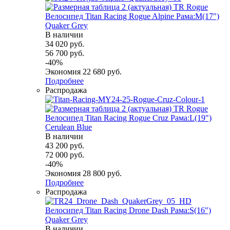
Велосипед Titan Racing Rogue Alpine Рама:M(17")
Quaker Grey
В наличии
34 020
руб.
56 700
руб.
-
40
%
Экономия
22 680
руб.
Подробнее
Распродажа
Велосипед Titan Racing Rogue Cruz Рама:L(19")
Cerulean Blue
В наличии
43 200
руб.
72 000
руб.
-
40
%
Экономия
28 800
руб.
Подробнее
Распродажа
Велосипед Titan Racing Drone Dash Рама:S(16")
Quaker Grey
В наличии