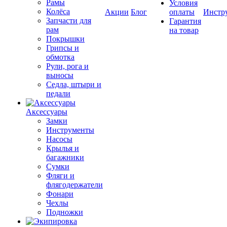
Рамы
Условия
Колёса
Акции
Блог
оплаты
Инстр
Запчасти для
Гарантия
рам
на товар
Покрышки
Грипсы и
обмотка
Рули, рога и
выносы
Седла, штыри и
педали
Аксессуары
Замки
Инструменты
Насосы
Крылья и
багажники
Сумки
Фляги и
флягодержатели
Фонари
Чехлы
Подножки