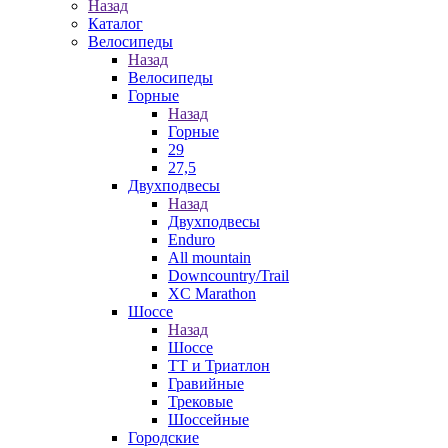
Назад
Каталог
Велосипеды
Назад
Велосипеды
Горные
Назад
Горные
29
27,5
Двухподвесы
Назад
Двухподвесы
Enduro
All mountain
Downcountry/Trail
XC Marathon
Шоссе
Назад
Шоссе
ТТ и Триатлон
Гравийные
Трековые
Шоссейные
Городские