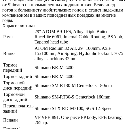
от Shimano на промышленных подшипниках. Велосипед
готов к большинсту любительских гонок и станет надежным
компаньоном в ваших повседневных поездках на многие
годы.
Характеристики
29" ATOM B9 TFS, Alloy Triple Butted
Рама
RaceLite 6061, Internal Cable Routing, BSA bb,
Tapered head tube
ATOM Radium 32 Air, 29" 100mm, Axle
Вилка
15x100mm, Air Spring, Hydraulic lockout, 7075
alloy stanchions 32mm
Тормоз
Shimano BR-MT400
передний
Тормоз задний
Shimano BR-MT400
Тормозной
Shimano SM-RT30-M Centerlock 180mm
диск передний
Тормозной
Shimano SM-RT30-S Centerlock 160mm
диск задний
Переключатель
Shimano SLX RD-M7100, SGS 12-Speed
задний
VP VPE-891, One-piece PP body, EPB bearing,
Педали
265 гр.
Грипсы/