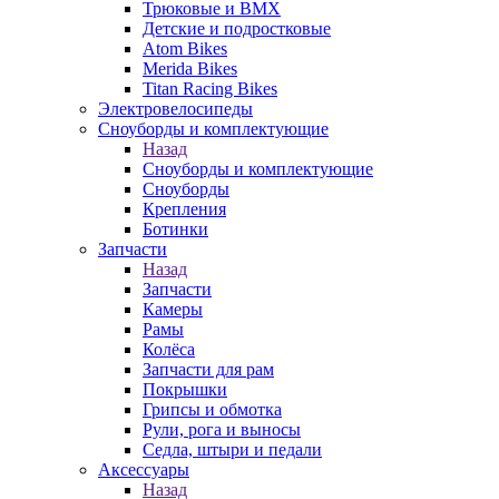
Трюковые и BMX
Детские и подростковые
Atom Bikes
Merida Bikes
Titan Racing Bikes
Электровелосипеды
Cноуборды и комплектующие
Назад
Cноуборды и комплектующие
Сноуборды
Крепления
Ботинки
Запчасти
Назад
Запчасти
Камеры
Рамы
Колёса
Запчасти для рам
Покрышки
Грипсы и обмотка
Рули, рога и выносы
Седла, штыри и педали
Аксессуары
Назад