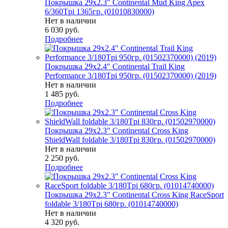
Покрышка 29x2.3" Continental Mud King Apex
6/360Tpi 1365гр. (01010830000)
Нет в наличии
6 030
руб.
Подробнее
Покрышка 29x2.4" Continental Trail King
Performance 3/180Tpi 950гр. (01502370000) (2019)
Нет в наличии
1 485
руб.
Подробнее
Покрышка 29x2.3" Continental Cross King
ShieldWall foldable 3/180Tpi 830гр. (01502970000)
Нет в наличии
2 250
руб.
Подробнее
Покрышка 29x2.3" Continental Cross King RaceSport
foldable 3/180Tpi 680гр. (01014740000)
Нет в наличии
4 320
руб.