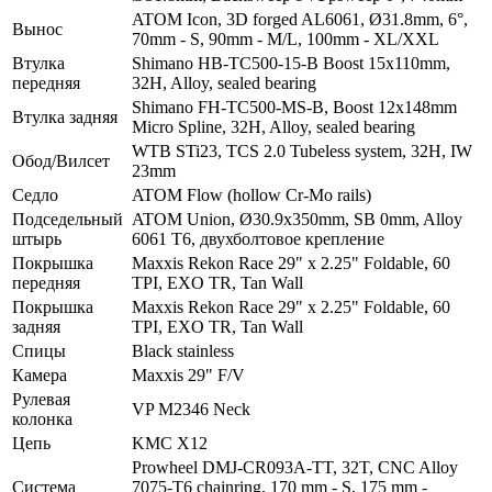
ATOM Icon, 3D forged AL6061, Ø31.8mm, 6°,
Вынос
70mm - S, 90mm - M/L, 100mm - XL/XXL
Втулка
Shimano HB-TC500-15-B Boost 15x110mm,
передняя
32H, Alloy, sealed bearing
Shimano FH-TC500-MS-B, Boost 12x148mm
Втулка задняя
Micro Spline, 32H, Alloy, sealed bearing
WTB STi23, TCS 2.0 Tubeless system, 32H, IW
Обод/Вилсет
23mm
Седло
ATOM Flow (hollow Cr-Mo rails)
Подседельный
ATOM Union, Ø30.9x350mm, SB 0mm, Alloy
штырь
6061 T6, двухболтовое креплениe
Покрышка
Maxxis Rekon Race 29" x 2.25" Foldable, 60
передняя
TPI, EXO TR, Tan Wall
Покрышка
Maxxis Rekon Race 29" x 2.25" Foldable, 60
задняя
TPI, EXO TR, Tan Wall
Спицы
Black stainless
Камера
Maxxis 29" F/V
Рулевая
VP M2346 Neck
колонка
Цепь
KMC X12
Prowheel DMJ-CR093A-TT, 32T, CNC Alloy
Система
7075-T6 chainring, 170 mm - S, 175 mm -