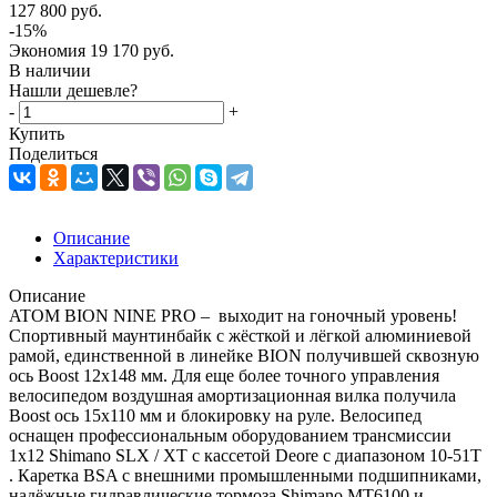
127 800
руб.
-
15
%
Экономия
19 170
руб.
В наличии
Нашли дешевле?
-
+
Купить
Поделиться
Описание
Характеристики
Описание
ATOM BION NINE PRO – выходит на гоночный уровень!
Спортивный маунтинбайк с жёсткой и лёгкой алюминиевой
рамой, единственной в линейке BION получившей сквозную
ось Boost 12x148 мм. Для еще более точного управления
велосипедом воздушная амортизационная вилка получила
Boost ось 15х110 мм и блокировку на руле. Велосипед
оснащен профессиональным оборудованием трансмиссии
1x12 Shimano SLX / XT с кассетой Deore с диапазоном 10-51T
. Каретка BSA с внешними промышленными подшипниками,
надёжные гидравлические тормоза Shimano MT6100 и