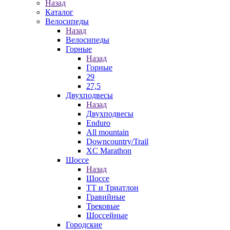
Назад
Каталог
Велосипеды
Назад
Велосипеды
Горные
Назад
Горные
29
27,5
Двухподвесы
Назад
Двухподвесы
Enduro
All mountain
Downcountry/Trail
XC Marathon
Шоссе
Назад
Шоссе
ТТ и Триатлон
Гравийные
Трековые
Шоссейные
Городские