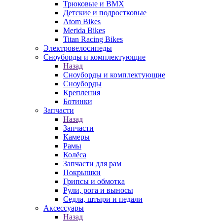
Трюковые и BMX
Детские и подростковые
Atom Bikes
Merida Bikes
Titan Racing Bikes
Электровелосипеды
Cноуборды и комплектующие
Назад
Cноуборды и комплектующие
Сноуборды
Крепления
Ботинки
Запчасти
Назад
Запчасти
Камеры
Рамы
Колёса
Запчасти для рам
Покрышки
Грипсы и обмотка
Рули, рога и выносы
Седла, штыри и педали
Аксессуары
Назад