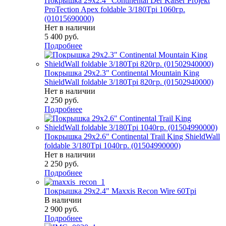
Покрышка 29x2.4" Continental Der Kaiser Projekt
ProTection Apex foldable 3/180Tpi 1060гр.
(01015690000)
Нет в наличии
5 400
руб.
Подробнее
Покрышка 29x2.3" Continental Mountain King
ShieldWall foldable 3/180Tpi 820гр. (01502940000)
Нет в наличии
2 250
руб.
Подробнее
Покрышка 29x2.6" Continental Trail King ShieldWall
foldable 3/180Tpi 1040гр. (01504990000)
Нет в наличии
2 250
руб.
Подробнее
Покрышка 29x2.4" Maxxis Recon Wire 60Tpi
В наличии
2 900
руб.
Подробнее