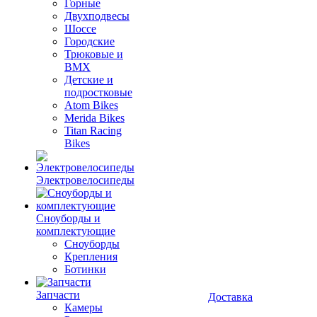
Горные
Двухподвесы
Шоссе
Городские
Трюковые и
BMX
Детские и
подростковые
Atom Bikes
Merida Bikes
Titan Racing
Bikes
Электровелосипеды
Cноуборды и
комплектующие
Сноуборды
Крепления
Ботинки
Запчасти
Доставка
Камеры