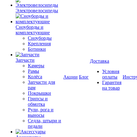
Электровелосипеды
Cноуборды и
комплектующие
Сноуборды
Крепления
Ботинки
Запчасти
Доставка
Камеры
Рамы
Условия
Колёса
Акции
Блог
оплаты
Инстр
Запчасти для
Гарантия
рам
на товар
Покрышки
Грипсы и
обмотка
Рули, рога и
выносы
Седла, штыри и
педали