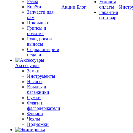
Рамы
Условия
Колёса
Акции
Блог
оплаты
Инстр
Запчасти для
Гарантия
рам
на товар
Покрышки
Грипсы и
обмотка
Рули, рога и
выносы
Седла, штыри и
педали
Аксессуары
Замки
Инструменты
Насосы
Крылья и
багажники
Сумки
Фляги и
флягодержатели
Фонари
Чехлы
Подножки