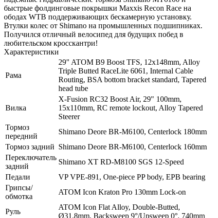
быстрые фолдинговые покрышки Maxxis Recon Race на
ободах WTB поддерживающих бескамерную установку.
Втулки колес от Shimano на промышленных подшипниках.
Получился отличный велосипед для будущих побед в
любительском кросскантри!
Характеристики
29" ATOM B9 Boost TFS, 12x148mm, Alloy
Triple Butted RaceLite 6061, Internal Cable
Рама
Routing, BSA bottom bracket standard, Tapered
head tube
X-Fusion RC32 Boost Air, 29" 100mm,
Вилка
15x110mm, RC remote lockout, Alloy Tapered
Steerer
Тормоз
Shimano Deore BR-M6100, Centerlock 180mm
передний
Тормоз задний
Shimano Deore BR-M6100, Centerlock 160mm
Переключатель
Shimano XT RD-M8100 SGS 12-Speed
задний
Педали
VP VPE-891, One-piece PP body, EPB bearing
Грипсы/
ATOM Icon Kraton Pro 130mm Lock-on
обмотка
ATOM Icon Flat Alloy, Double-Butted,
Руль
Ø31.8mm, Backsweep 9°/Upsweep 0°, 740mm