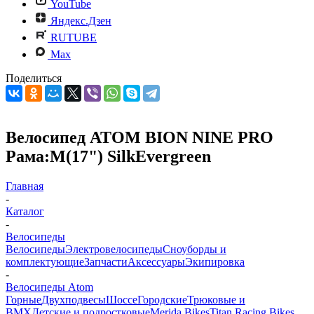
YouTube
Яндекс.Дзен
RUTUBE
Max
Поделиться
Велосипед ATOM BION NINE PRO
Рама:M(17") SilkEvergreen
Главная
-
Каталог
-
Велосипеды
Велосипеды
Электровелосипеды
Cноуборды и
комплектующие
Запчасти
Аксессуары
Экипировка
-
Велосипеды Atom
Горные
Двухподвесы
Шоссе
Городские
Трюковые и
BMX
Детские и подростковые
Merida Bikes
Titan Racing Bikes