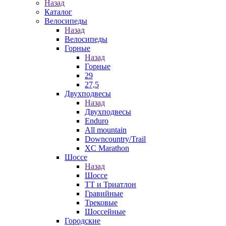
Назад
Каталог
Велосипеды
Назад
Велосипеды
Горные
Назад
Горные
29
27,5
Двухподвесы
Назад
Двухподвесы
Enduro
All mountain
Downcountry/Trail
XC Marathon
Шоссе
Назад
Шоссе
ТТ и Триатлон
Гравийные
Трековые
Шоссейные
Городские