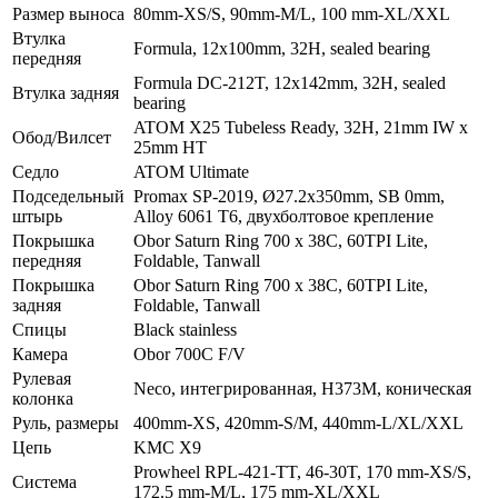
Размер выноса
80mm-XS/S, 90mm-M/L, 100 mm-XL/XXL
Втулка
Formula, 12x100mm, 32H, sealed bearing
передняя
Formula DC-212T, 12x142mm, 32H, sealed
Втулка задняя
bearing
ATOM X25 Tubeless Ready, 32H, 21mm IW x
Обод/Вилсет
25mm HT
Седло
ATOM Ultimate
Подседельный
Promax SP-2019, Ø27.2x350mm, SB 0mm,
штырь
Alloy 6061 T6, двухболтовое креплениe
Покрышка
Obor Saturn Ring 700 x 38C, 60TPI Lite,
передняя
Foldable, Tanwall
Покрышка
Obor Saturn Ring 700 x 38C, 60TPI Lite,
задняя
Foldable, Tanwall
Спицы
Black stainless
Камера
Obor 700C F/V
Рулевая
Neco, интегрированная, H373M, коническая
колонка
Руль, размеры
400mm-XS, 420mm-S/M, 440mm-L/XL/XXL
Цепь
KMC X9
Prowheel RPL-421-TT, 46-30T, 170 mm-XS/S,
Система
172.5 mm-M/L, 175 mm-XL/XXL