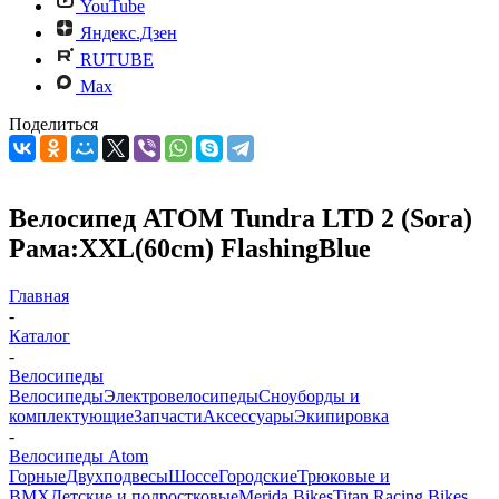
YouTube
Яндекс.Дзен
RUTUBE
Max
Поделиться
Велосипед ATOM Tundra LTD 2 (Sora)
Рама:XXL(60cm) FlashingBlue
Главная
-
Каталог
-
Велосипеды
Велосипеды
Электровелосипеды
Cноуборды и
комплектующие
Запчасти
Аксессуары
Экипировка
-
Велосипеды Atom
Горные
Двухподвесы
Шоссе
Городские
Трюковые и
BMX
Детские и подростковые
Merida Bikes
Titan Racing Bikes