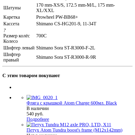
170 mm-XS/S, 172.5 mm-M/L, 175 mm-
Шатуны
XL/XXL
Каретка
Prowheel PW-BB68+
Кассета
Shimano CS-HG201-9, 11-34T
?
Размер колёс
700C
Колесо
Шифтер левый
Shimano Sora ST-R3000-F-2L
Шифтер
Shimano Sora ST-R3000-R-9R
правый
С этим товаром покупают
Фляга с крышкой Atom Charge 600мл. Black
В наличии
540
руб.
Подробнее
Петух Atom Tundra boost's frame (M12x142mm)