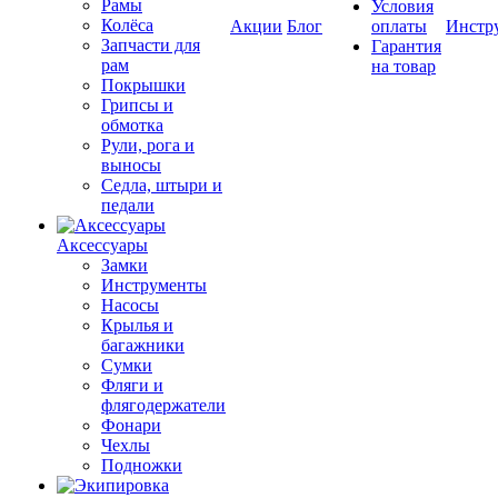
Рамы
Условия
Колёса
Акции
Блог
оплаты
Инстр
Запчасти для
Гарантия
рам
на товар
Покрышки
Грипсы и
обмотка
Рули, рога и
выносы
Седла, штыри и
педали
Аксессуары
Замки
Инструменты
Насосы
Крылья и
багажники
Сумки
Фляги и
флягодержатели
Фонари
Чехлы
Подножки