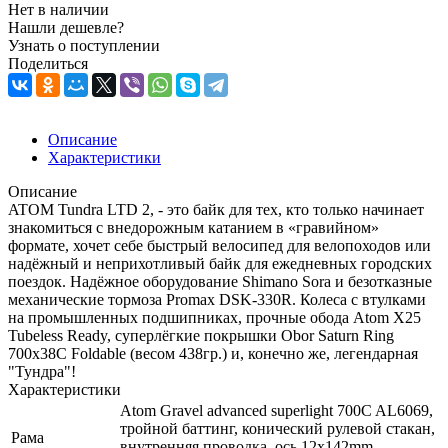
Нет в наличии
Нашли дешевле?
Узнать о поступлении
Поделиться
Описание
Характеристики
Описание
ATOM Tundra LTD 2, - это байк для тех, кто только начинает
знакомиться с внедорожным катанием в «гравийном»
формате, хочет себе быстрый велосипед для велопоходов или
надёжный и неприхотливый байк для ежедневных городских
поездок. Надёжное оборудование Shimano Sora и безотказные
механические тормоза Promax DSK-330R. Колеса с втулками
на промышленных подшипниках, прочные обода Atom X25
Tubeless Ready, суперлёгкие покрышки Obor Saturn Ring
700x38C Foldable (весом 438гр.) и, конечно же, легендарная
"Тундра"!
Характеристики
Atom Gravel advanced superlight 700C AL6069,
тройной баттинг, конический рулевой стакан,
Рама
внутренняя проводка, ось 12x142mm,