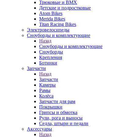
Трюковые и BMX
Детские и подростковые
Atom Bikes
Merida Bikes
Titan Racing Bikes
Электровелосипеды
Cноуборды и комплектующие
Назад
Cноуборды и комплектующие
Сноуборды
Крепления
Ботинки
Запчасти
Назад
Запчасти
Камеры
Рамы
Колёса
Запчасти для рам
Покрышки
Грипсы и обмотка
Рули, рога и выносы
Седла, штыри и педали
Аксессуары
Назад