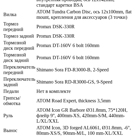
стандарт каретки BSA
ATOM Tundra Carbon Disc, ось 12х100mm, flat
Вилка
mount, крепления для аксессуаров (3 точки)
Тормоз
Promax DSK-330R
передний
Тормоз задний
Promax DSK-330R
Тормозной
Promax DT-160V 6 bolt 160mm
диск передний
Тормозной
Promax DT-160V 6 bolt 160mm
диск задний
Переключатель
Shimano Sora FD-R3000-B, 2-Speed
передний
Переключатель
Shimano Sora RD-R3000-GS, 9-Speed
задний
Педали
Нет в комплекте
Грипсы/
ATOM Road Expert, thickness 3,5mm
обмотка
ATOM Icon GR Barbore Ø31.8mm, 75*120H,
Руль
флейр 9°, 400mm-XS, 420mm-S/M, 440mm-
L/XL/XXL
ATOM Icon, 3D forged AL6061, Ø31.8mm, -6°,
Вынос
80mm-XS/S, 90mm-M/L, 100 mm-XL/XXL