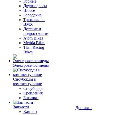
Горные
Двухподвесы
Шоссе
Городские
Трюковые и
BMX
Детские и
подростковые
Atom Bikes
Merida Bikes
Titan Racing
Bikes
Электровелосипеды
Cноуборды и
комплектующие
Сноуборды
Крепления
Ботинки
Запчасти
Доставка
Камеры