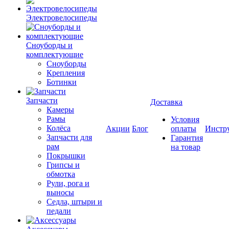
Электровелосипеды
Cноуборды и
комплектующие
Сноуборды
Крепления
Ботинки
Запчасти
Доставка
Камеры
Рамы
Условия
Колёса
Акции
Блог
оплаты
Инстр
Запчасти для
Гарантия
рам
на товар
Покрышки
Грипсы и
обмотка
Рули, рога и
выносы
Седла, штыри и
педали