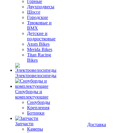
Горные
Двухподвесы
Шоссе
Городские
Трюковые и
BMX
Детские и
подростковые
Atom Bikes
Merida Bikes
Titan Racing
Bikes
Электровелосипеды
Cноуборды и
комплектующие
Сноуборды
Крепления
Ботинки
Запчасти
Доставка
Камеры