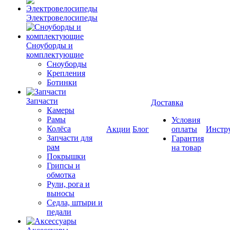
Электровелосипеды
Cноуборды и
комплектующие
Сноуборды
Крепления
Ботинки
Запчасти
Доставка
Камеры
Рамы
Условия
Колёса
Акции
Блог
оплаты
Инстр
Запчасти для
Гарантия
рам
на товар
Покрышки
Грипсы и
обмотка
Рули, рога и
выносы
Седла, штыри и
педали