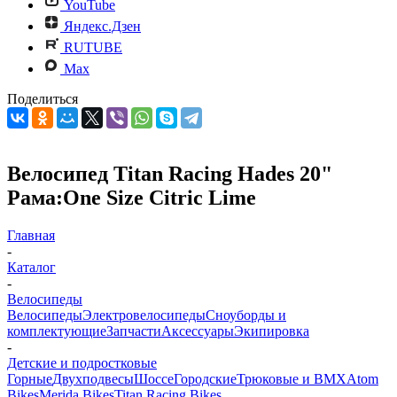
YouTube
Яндекс.Дзен
RUTUBE
Max
Поделиться
Велосипед Titan Racing Hades 20"
Рама:One Size Citric Lime
Главная
-
Каталог
-
Велосипеды
Велосипеды
Электровелосипеды
Cноуборды и
комплектующие
Запчасти
Аксессуары
Экипировка
-
Детские и подростковые
Горные
Двухподвесы
Шоссе
Городские
Трюковые и BMX
Atom
Bikes
Merida Bikes
Titan Racing Bikes