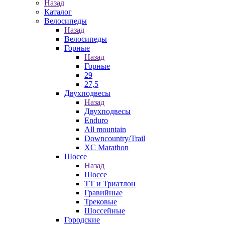
Назад
Каталог
Велосипеды
Назад
Велосипеды
Горные
Назад
Горные
29
27,5
Двухподвесы
Назад
Двухподвесы
Enduro
All mountain
Downcountry/Trail
XC Marathon
Шоссе
Назад
Шоссе
ТТ и Триатлон
Гравийные
Трековые
Шоссейные
Городские