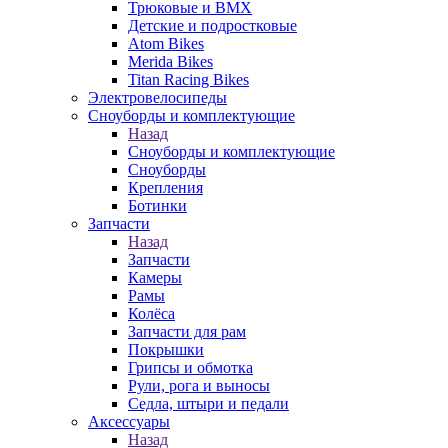
Трюковые и BMX
Детские и подростковые
Atom Bikes
Merida Bikes
Titan Racing Bikes
Электровелосипеды
Cноуборды и комплектующие
Назад
Cноуборды и комплектующие
Сноуборды
Крепления
Ботинки
Запчасти
Назад
Запчасти
Камеры
Рамы
Колёса
Запчасти для рам
Покрышки
Грипсы и обмотка
Рули, рога и выносы
Седла, штыри и педали
Аксессуары
Назад