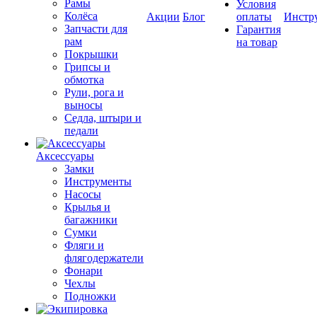
Рамы
Условия
Колёса
Акции
Блог
оплаты
Инстр
Запчасти для
Гарантия
рам
на товар
Покрышки
Грипсы и
обмотка
Рули, рога и
выносы
Седла, штыри и
педали
Аксессуары
Замки
Инструменты
Насосы
Крылья и
багажники
Сумки
Фляги и
флягодержатели
Фонари
Чехлы
Подножки