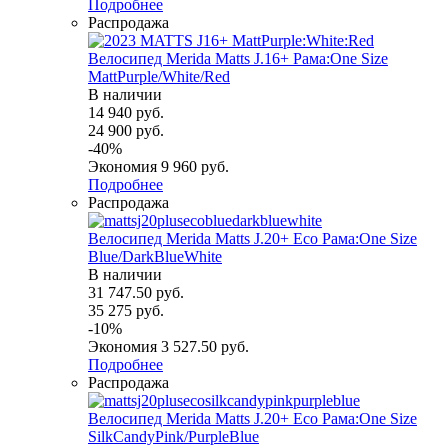
Подробнее
Распродажа
Велосипед Merida Matts J.16+ Рама:One Size
MattPurple/White/Red
В наличии
14 940
руб.
24 900
руб.
-
40
%
Экономия
9 960
руб.
Подробнее
Распродажа
Велосипед Merida Matts J.20+ Eco Рама:One Size
Blue/DarkBlueWhite
В наличии
31 747.50
руб.
35 275
руб.
-
10
%
Экономия
3 527.50
руб.
Подробнее
Распродажа
Велосипед Merida Matts J.20+ Eco Рама:One Size
SilkCandyPink/PurpleBlue