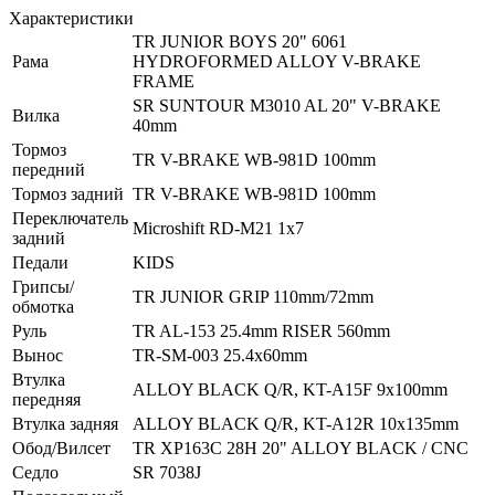
Характеристики
TR JUNIOR BOYS 20" 6061
Рама
HYDROFORMED ALLOY V-BRAKE
FRAME
SR SUNTOUR M3010 AL 20" V-BRAKE
Вилка
40mm
Тормоз
TR V-BRAKE WB-981D 100mm
передний
Тормоз задний
TR V-BRAKE WB-981D 100mm
Переключатель
Microshift RD-M21 1x7
задний
Педали
KIDS
Грипсы/
TR JUNIOR GRIP 110mm/72mm
обмотка
Руль
TR AL-153 25.4mm RISER 560mm
Вынос
TR-SM-003 25.4x60mm
Втулка
ALLOY BLACK Q/R, KT-A15F 9x100mm
передняя
Втулка задняя
ALLOY BLACK Q/R, KT-A12R 10x135mm
Обод/Вилсет
TR XP163C 28H 20" ALLOY BLACK / CNC
Седло
SR 7038J