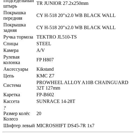
Подседельный
TR JUNIOR 27.2x250mm
штырь
Покрышка
CY H-518 20"x2.0 WB BLACK WALL
передняя
Покрышка
CY H-518 20"x2.0 WB BLACK WALL
задняя
Ручка тормоза
TEKTRO JL510-TS
Спицы
STEEL
Камера
A/V
Рулевая
FP H807
колонка
Аксессуары
Kikstand
Цепь
KMC Z7
PROWHEEL ALLOY A10B CHAINGUARD
Система
32T 127mm
Каретка
FP-B602
Кассета
SUNRACE 14-28T
?
Размер колёс
20
Колесо
Шифтер левый
MICROSHIFT DS45-7R 1x7