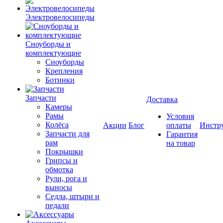
Электровелосипеды
Cноуборды и
комплектующие
Сноуборды
Крепления
Ботинки
Запчасти
Доставка
Камеры
Рамы
Условия
Колёса
Акции
Блог
оплаты
Инстр
Запчасти для
Гарантия
рам
на товар
Покрышки
Грипсы и
обмотка
Рули, рога и
выносы
Седла, штыри и
педали