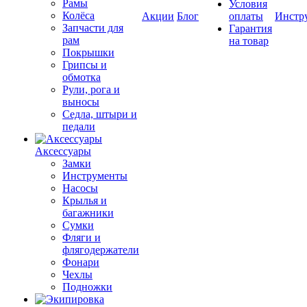
Рамы
Условия
Колёса
Акции
Блог
оплаты
Инстр
Запчасти для
Гарантия
рам
на товар
Покрышки
Грипсы и
обмотка
Рули, рога и
выносы
Седла, штыри и
педали
Аксессуары
Замки
Инструменты
Насосы
Крылья и
багажники
Сумки
Фляги и
флягодержатели
Фонари
Чехлы
Подножки