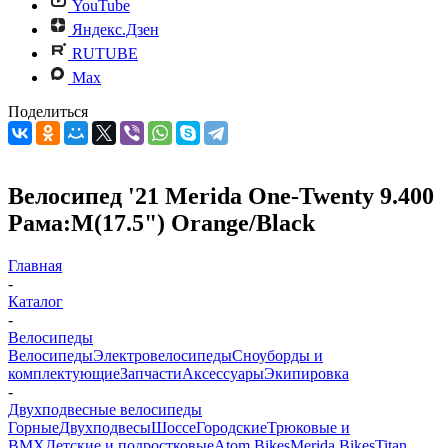
YouTube
Яндекс.Дзен
RUTUBE
Max
Поделиться
Велосипед '21 Merida One-Twenty 9.400
Рама:M(17.5") Orange/Black
Главная
-
Каталог
-
Велосипеды
Велосипеды
Электровелосипеды
Cноуборды и
комплектующие
Запчасти
Аксессуары
Экипировка
-
Двухподвесные велосипеды
Горные
Двухподвесы
Шоссе
Городские
Трюковые и
BMX
Детские и подростковые
Atom Bikes
Merida Bikes
Titan