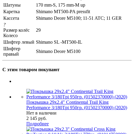
Шатуны
170 mm-S, 175 mm-M up
Каретка
Shimano MT500-PA pressfit
Кассета
Shimano Deore M5100; 11-51 ATC; 11 GER
?
Размер колёс
29
Колесо
Шифтер левый
Shimano SL -MT500-IL
Шифтер
Shimano Deore M5100
правый
С этим товаром покупают
Покрышка 29x2.4" Continental Trail King
Performance 3/180Tpi 950гр. (01502370000) (2020)
Нет в наличии
2 145
руб.
Подробнее