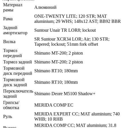
Материал
Алюминий
рамы
ONE-TWENTY LITE; 120 STR; MAT
Рама
aluminium; 29 WHS; 148x12 AST; BB92 BBR
Задний
Suntour Unair TR LOR8; lockout
амортизатор
SR Suntour XCR34 LOR; Air; 130 STR;
Вилка
Tapered; lockout; 51mm fork offset
Тормоз
Shimano MT-200; 2 piston
передний
Тормоз задний
Shimano MT-200; 2 piston
Тормозной
Shimano RT10; 180mm
диск передний
Тормозной
Shimano RT10; 180mm
диск задний
Переключатель
Shimano Deore M5100 Shadow+
задний
Грипсы/
MERIDA COMP EC
обмотка
MERIDA EXPERT CC; MAT aluminium; 740
Руль
WHB; 10 RHB
MERIDA COMP CC; MAT aluminium; 31.8
Вынос