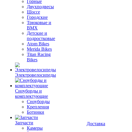
Горные
Двухподвесы
Шоссе
Городские
Трюковые и
BMX
Детские и
подростковые
Atom Bikes
Merida Bikes
Titan Racing
Bikes
Электровелосипеды
Cноуборды и
комплектующие
Сноуборды
Крепления
Ботинки
Запчасти
Доставка
Камеры