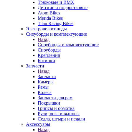
Трюковые и BMX
Детские и подростковые
Atom Bikes
Merida Bikes
Titan Racing Bikes
Электровелосипеды
Cноуборды и комплектующие
Назад
Cноуборды и комплектующие
Сноуборды
Крепления
Ботинки
Запчасти
Назад
Запчасти
Камеры
Рамы
Колёса
Запчасти для рам
Покрышки
Грипсы и обмотка
Рули, рога и выносы
Седла, штыри и педали
Аксессуары
Назад