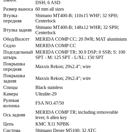
DSH; 6 ASD
Размер выноса
60 mm all sizes
Втулка
Shimano MT400-B; 110x15 WHF; 32 SPH;
передняя
Centerlock
Shimano MT400-B; 148x12 WHR; 32 SPH;
Втулка задняя
Centerlock
Обод/Вилсет
MERIDA COMP CC; 20 IWR; MAT aluminium
Седло
MERIDA COMP CC
Подседельный
MERIDA COMP TR; 30.9 DSP; 0 SSB; S: 100
штырь
SPT - M: 125 SPT - L/XL: 150 SPT
Покрышка
Maxxis Rekon; 29x2.4"; wire
передняя
Покрышка
Maxxis Rekon; 29x2.4"; wire
задняя
Спицы
Black stainless
Камера
Ultralite-29
Рулевая
FSA NO.47/50
колонка
MERIDA COMP TR; including removeable
Ось задняя
lever, 6 allen key
Цепь
KMC X11 NPBK
Система
Shimano Deore M5100; 32 ATC