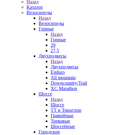
Назад
Каталог
Велосипеды
Назад
Велосипеды
Горные
Назад
Горные
29
27,5
Двухподвесы
Назад
Двухподвесы
Enduro
All mountain
Downcountry/Trail
XC Marathon
Шоссе
Назад
Шоссе
ТТ и Триатлон
Гравийные
Трековые
Шоссейные
Городские