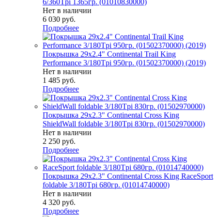
6/360Tpi 1365гр. (01010830000)
Нет в наличии
6 030
руб.
Подробнее
Покрышка 29x2.4" Continental Trail King
Performance 3/180Tpi 950гр. (01502370000) (2019)
Нет в наличии
1 485
руб.
Подробнее
Покрышка 29x2.3" Continental Cross King
ShieldWall foldable 3/180Tpi 830гр. (01502970000)
Нет в наличии
2 250
руб.
Подробнее
Покрышка 29x2.3" Continental Cross King RaceSport
foldable 3/180Tpi 680гр. (01014740000)
Нет в наличии
4 320
руб.
Подробнее