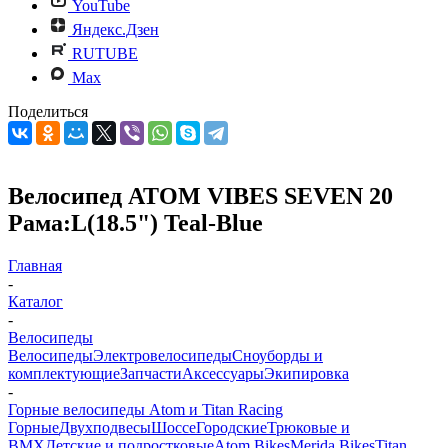
YouTube
Яндекс.Дзен
RUTUBE
Max
Поделиться
Велосипед ATOM VIBES SEVEN 20
Рама:L(18.5") Teal-Blue
Главная
-
Каталог
-
Велосипеды
Велосипеды
Электровелосипеды
Cноуборды и
комплектующие
Запчасти
Аксессуары
Экипировка
-
Горные велосипеды Atom и Titan Racing
Горные
Двухподвесы
Шоссе
Городские
Трюковые и
BMX
Детские и подростковые
Atom Bikes
Merida Bikes
Titan