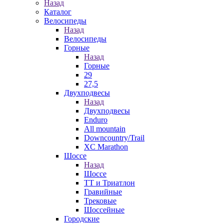
Назад
Каталог
Велосипеды
Назад
Велосипеды
Горные
Назад
Горные
29
27,5
Двухподвесы
Назад
Двухподвесы
Enduro
All mountain
Downcountry/Trail
XC Marathon
Шоссе
Назад
Шоссе
ТТ и Триатлон
Гравийные
Трековые
Шоссейные
Городские