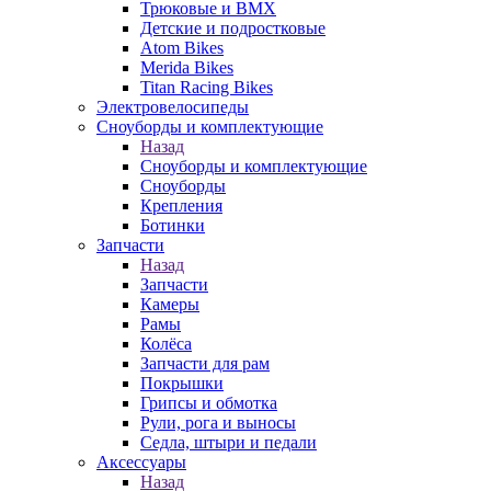
Трюковые и BMX
Детские и подростковые
Atom Bikes
Merida Bikes
Titan Racing Bikes
Электровелосипеды
Cноуборды и комплектующие
Назад
Cноуборды и комплектующие
Сноуборды
Крепления
Ботинки
Запчасти
Назад
Запчасти
Камеры
Рамы
Колёса
Запчасти для рам
Покрышки
Грипсы и обмотка
Рули, рога и выносы
Седла, штыри и педали
Аксессуары
Назад