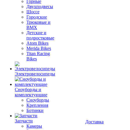
Горные
Двухподвесы
Шоссе
Городские
Трюковые и
BMX
Детские и
подростковые
Atom Bikes
Merida Bikes
Titan Racing
Bikes
Электровелосипеды
Cноуборды и
комплектующие
Сноуборды
Крепления
Ботинки
Запчасти
Доставка
Камеры