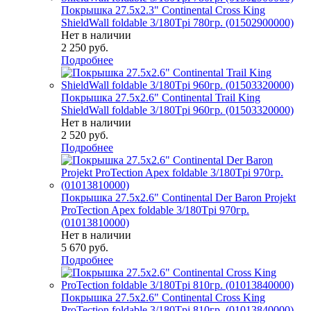
Покрышка 27.5x2.3" Continental Cross King
ShieldWall foldable 3/180Tpi 780гр. (01502900000)
Нет в наличии
2 250
руб.
Подробнее
Покрышка 27.5x2.6" Continental Trail King
ShieldWall foldable 3/180Tpi 960гр. (01503320000)
Нет в наличии
2 520
руб.
Подробнее
Покрышка 27.5x2.6" Continental Der Baron Projekt
ProTection Apex foldable 3/180Tpi 970гр.
(01013810000)
Нет в наличии
5 670
руб.
Подробнее
Покрышка 27.5x2.6" Continental Cross King
ProTection foldable 3/180Tpi 810гр. (01013840000)