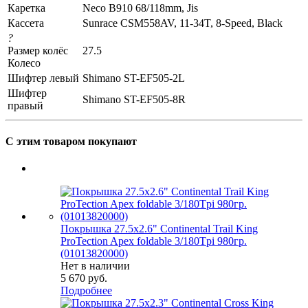
Каретка
Neco B910 68/118mm, Jis
Кассета
Sunrace CSM558AV, 11-34T, 8-Speed, Black
?
Размер колёс
27.5
Колесо
Шифтер левый
Shimano ST-EF505-2L
Шифтер
Shimano ST-EF505-8R
правый
С этим товаром покупают
Покрышка 27.5x2.6" Continental Trail King
ProTection Apex foldable 3/180Tpi 980гр.
(01013820000)
Нет в наличии
5 670
руб.
Подробнее