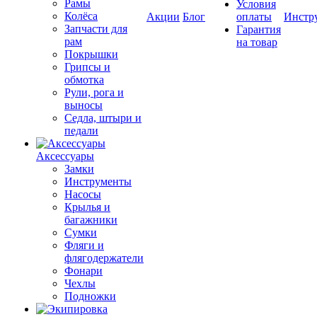
Рамы
Условия
Колёса
Акции
Блог
оплаты
Инстр
Запчасти для
Гарантия
рам
на товар
Покрышки
Грипсы и
обмотка
Рули, рога и
выносы
Седла, штыри и
педали
Аксессуары
Замки
Инструменты
Насосы
Крылья и
багажники
Сумки
Фляги и
флягодержатели
Фонари
Чехлы
Подножки