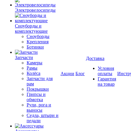
Электровелосипеды
Cноуборды и
комплектующие
Сноуборды
Крепления
Ботинки
Запчасти
Доставка
Камеры
Рамы
Условия
Колёса
Акции
Блог
оплаты
Инстр
Запчасти для
Гарантия
рам
на товар
Покрышки
Грипсы и
обмотка
Рули, рога и
выносы
Седла, штыри и
педали