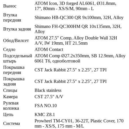
ATOM Icon, 3D forged AL6061, Ø31.8mm,
Вынос
17°, 80mm - XS/S/M, 90mm - L
Втулка
Shimano HB-QC300 QR 9х100mm, 32H, Alloy
передняя
Shimano FH-QC300HM QR 10х135mm, 32H,
Втулка задняя
Alloy
ATOM 27.5" Comp, Alloy Double Wall 32H
Обод/Вилсет
A/V, IW 19mm, HT 21.5mm
Седло
ATOM Contact
Подседельный
ATOM Comp Ø27.2x350mm, SB 12.9mm, Alloy
штырь
6061 T6, одноболтовой
Покрышка
CST Jack Rabbit 27.5" x 2.25", 27 TPI
передняя
Покрышка
CST Jack Rabbit 27.5" x 2.25", 27 TPI
задняя
Спицы
Black stainless
Камера
CST 27.5" A/V
Рулевая
FSA NO.10
колонка
Цепь
KMC Z8.1
Prowheel TM-CY01, 36-22T, Plastic Cover, 170
Система
mm - XS/S, 175 mm - M/L