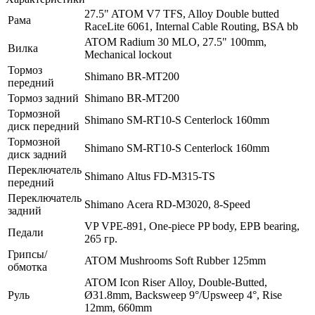
27.5" ATOM V7 TFS, Alloy Double butted
Рама
RaceLite 6061, Internal Cable Routing, BSA bb
ATOM Radium 30 MLO, 27.5" 100mm,
Вилка
Mechanical lockout
Тормоз
Shimano BR-MT200
передний
Тормоз задний
Shimano BR-MT200
Тормозной
Shimano SM-RT10-S Centerlock 160mm
диск передний
Тормозной
Shimano SM-RT10-S Centerlock 160mm
диск задний
Переключатель
Shimano Altus FD-M315-TS
передний
Переключатель
Shimano Acera RD-M3020, 8-Speed
задний
VP VPE-891, One-piece PP body, EPB bearing,
Педали
265 гр.
Грипсы/
ATOM Mushrooms Soft Rubber 125mm
обмотка
ATOM Icon Riser Alloy, Double-Butted,
Руль
Ø31.8mm, Backsweep 9°/Upsweep 4°, Rise
12mm, 660mm