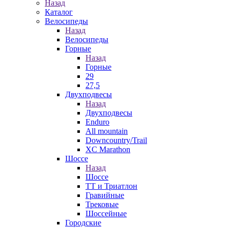
Назад
Каталог
Велосипеды
Назад
Велосипеды
Горные
Назад
Горные
29
27,5
Двухподвесы
Назад
Двухподвесы
Enduro
All mountain
Downcountry/Trail
XC Marathon
Шоссе
Назад
Шоссе
ТТ и Триатлон
Гравийные
Трековые
Шоссейные
Городские