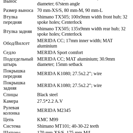
Вынос
diameter; 6?stem angle
Размер выноса
70 mm-XS/S, 80 mm-M, 90 mm-L
Втулка
Shimano TX505; 100x9mm width front hub; 32
передняя
spoke holes; Centerlock
Shimano TX505; 135x9mm width rear hub; 32
Втулка задняя
spoke holes; Centerlock
MERIDA CC; 17mm inner width; MAT
Обод/Вилсет
aluminium
Седло
MERIDA Sport comfort
Подседельный
MERIDA CC; MAT aluminium; 30.9mm
штырь
diameter; 15mm setback
Покрышка
MERIDA K1080; 27.5x2.2"; wire
передняя
Покрышка
MERIDA K1080; 27.5x2.2"; wire
задняя
Спицы
Black steel
Камера
27.5*2.2 A.V
Рулевая
MERIDA M2345
колонка
Цепь
KMC M99
Система
Shimano MT101; 40-30-22 teeth
Шатуны
170 mm-XS/S, 175 mm-M/L