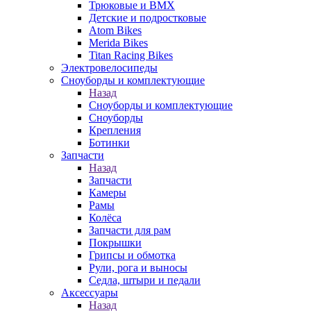
Трюковые и BMX
Детские и подростковые
Atom Bikes
Merida Bikes
Titan Racing Bikes
Электровелосипеды
Cноуборды и комплектующие
Назад
Cноуборды и комплектующие
Сноуборды
Крепления
Ботинки
Запчасти
Назад
Запчасти
Камеры
Рамы
Колёса
Запчасти для рам
Покрышки
Грипсы и обмотка
Рули, рога и выносы
Седла, штыри и педали
Аксессуары
Назад