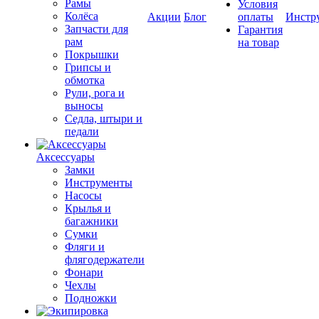
Рамы
Условия
Колёса
Акции
Блог
оплаты
Инстр
Запчасти для
Гарантия
рам
на товар
Покрышки
Грипсы и
обмотка
Рули, рога и
выносы
Седла, штыри и
педали
Аксессуары
Замки
Инструменты
Насосы
Крылья и
багажники
Сумки
Фляги и
флягодержатели
Фонари
Чехлы
Подножки