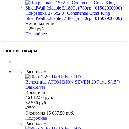
Покрышка 27.5x2.3" Continental Cross King
ShieldWall foldable 3/180Tpi 780гр. (01502900000)
Нет в наличии
2 250
руб.
Подробнее
Похожие товары
Распродажа
Велосипед ATOM BION SEVEN 20 Рама:S(15")
DarkSilver
В наличии
46 912.50
руб.
62 550
руб.
-
25
%
Экономия
15 637.50
руб.
Подробнее
Распродажа