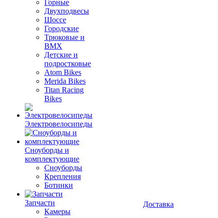
Горные
Двухподвесы
Шоссе
Городские
Трюковые и
BMX
Детские и
подростковые
Atom Bikes
Merida Bikes
Titan Racing
Bikes
Электровелосипеды
Cноуборды и
комплектующие
Сноуборды
Крепления
Ботинки
Запчасти
Доставка
Камеры