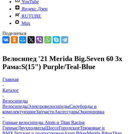
YouTube
Яндекс.Дзен
RUTUBE
Max
Поделиться
Велосипед '21 Merida Big.Seven 60 3x
Рама:S(15") Purple/Teal-Blue
Главная
-
Каталог
-
Велосипеды
Велосипеды
Электровелосипеды
Cноуборды и
комплектующие
Запчасти
Аксессуары
Экипировка
-
Горные велосипеды Atom и Titan Racing
Горные
Двухподвесы
Шоссе
Городские
Трюковые и
BMX
Детские и подростковые
Atom Bikes
Merida Bikes
Titan