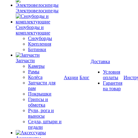
Электровелосипеды
Cноуборды и
комплектующие
Сноуборды
Крепления
Ботинки
Запчасти
Доставка
Камеры
Рамы
Условия
Колёса
Акции
Блог
оплаты
Инстр
Запчасти для
Гарантия
рам
на товар
Покрышки
Грипсы и
обмотка
Рули, рога и
выносы
Седла, штыри и
педали