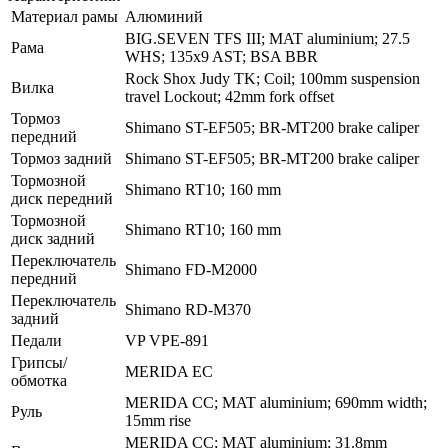
Материал рамы
Алюминий
BIG.SEVEN TFS III; MAT aluminium; 27.5
Рама
WHS; 135x9 AST; BSA BBR
Rock Shox Judy TK; Coil; 100mm suspension
Вилка
travel Lockout; 42mm fork offset
Тормоз
Shimano ST-EF505; BR-MT200 brake caliper
передний
Тормоз задний
Shimano ST-EF505; BR-MT200 brake caliper
Тормозной
Shimano RT10; 160 mm
диск передний
Тормозной
Shimano RT10; 160 mm
диск задний
Переключатель
Shimano FD-M2000
передний
Переключатель
Shimano RD-M370
задний
Педали
VP VPE-891
Грипсы/
MERIDA EC
обмотка
MERIDA CC; MAT aluminium; 690mm width;
Руль
15mm rise
MERIDA CC; MAT aluminium; 31.8mm