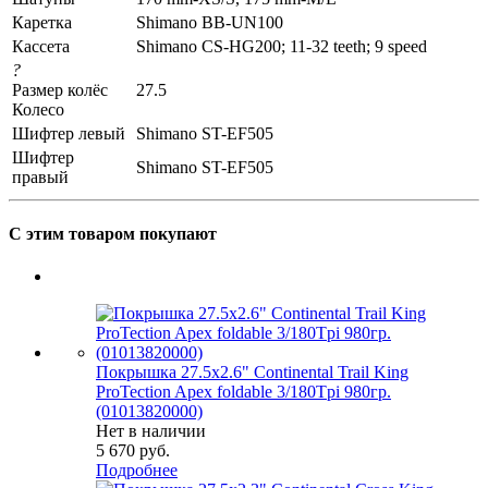
Каретка
Shimano BB-UN100
Кассета
Shimano CS-HG200; 11-32 teeth; 9 speed
?
Размер колёс
27.5
Колесо
Шифтер левый
Shimano ST-EF505
Шифтер
Shimano ST-EF505
правый
С этим товаром покупают
Покрышка 27.5x2.6" Continental Trail King
ProTection Apex foldable 3/180Tpi 980гр.
(01013820000)
Нет в наличии
5 670
руб.
Подробнее