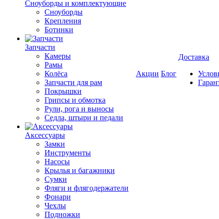
Cноуборды и комплектующие
Сноуборды
Крепления
Ботинки
Запчасти
Камеры
Доставка
Рамы
Колёса
Акции
Блог
Услов
Запчасти для рам
Гаран
Покрышки
Грипсы и обмотка
Рули, рога и выносы
Седла, штыри и педали
Аксессуары
Замки
Инструменты
Насосы
Крылья и багажники
Сумки
Фляги и флягодержатели
Фонари
Чехлы
Подножки