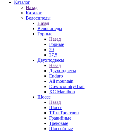
Каталог
Назад
Каталог
Велосипеды
Назад
Велосипеды
Горные
Назад
Горные
29
27,5
Двухподвесы
Назад
Двухподвесы
Enduro
All mountain
Downcountry/Trail
XC Marathon
Шоссе
Назад
Шоссе
ТТ и Триатлон
Гравийные
Трековые
Шоссейные