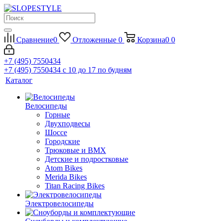
Сравнение
0
Отложенные
0
Корзина
0
0
+7 (495) 7550434
+7 (495) 7550434
с 10 до 17 по будням
Каталог
Велосипеды
Горные
Двухподвесы
Шоссе
Городские
Трюковые и BMX
Детские и подростковые
Atom Bikes
Merida Bikes
Titan Racing Bikes
Электровелосипеды