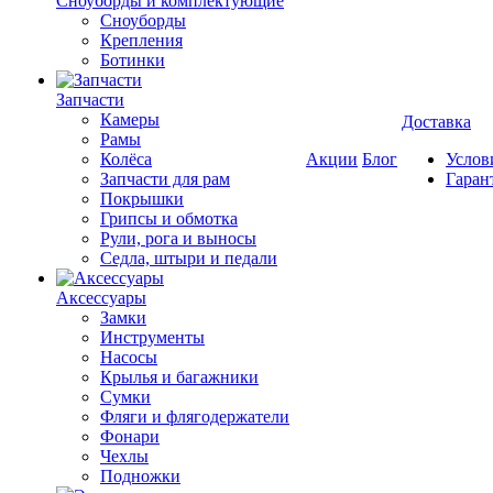
Cноуборды и комплектующие
Сноуборды
Крепления
Ботинки
Запчасти
Камеры
Доставка
Рамы
Колёса
Акции
Блог
Услов
Запчасти для рам
Гаран
Покрышки
Грипсы и обмотка
Рули, рога и выносы
Седла, штыри и педали
Аксессуары
Замки
Инструменты
Насосы
Крылья и багажники
Сумки
Фляги и флягодержатели
Фонари
Чехлы
Подножки