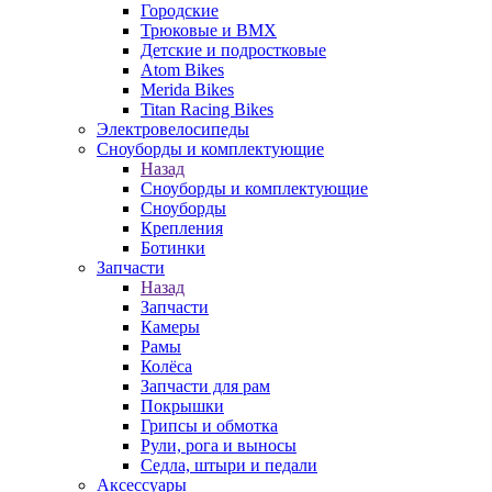
Городские
Трюковые и BMX
Детские и подростковые
Atom Bikes
Merida Bikes
Titan Racing Bikes
Электровелосипеды
Cноуборды и комплектующие
Назад
Cноуборды и комплектующие
Сноуборды
Крепления
Ботинки
Запчасти
Назад
Запчасти
Камеры
Рамы
Колёса
Запчасти для рам
Покрышки
Грипсы и обмотка
Рули, рога и выносы
Седла, штыри и педали
Аксессуары