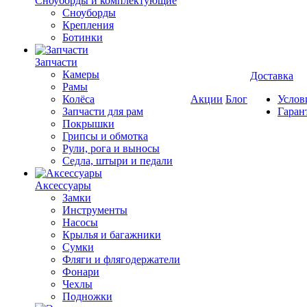
Cноуборды и комплектующие
Сноуборды
Крепления
Ботинки
Запчасти
Камеры
Доставка
Рамы
Колёса
Акции
Блог
Услов
Запчасти для рам
Гаран
Покрышки
Грипсы и обмотка
Рули, рога и выносы
Седла, штыри и педали
Аксессуары
Замки
Инструменты
Насосы
Крылья и багажники
Сумки
Фляги и флягодержатели
Фонари
Чехлы
Подножки