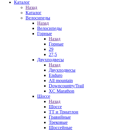
Каталог
Назад
Каталог
Велосипеды
Назад
Велосипеды
Горные
Назад
Горные
29
27,5
Двухподвесы
Назад
Двухподвесы
Enduro
All mountain
Downcountry/Trail
XC Marathon
Шоссе
Назад
Шоссе
ТТ и Триатлон
Гравийные
Трековые
Шоссейные