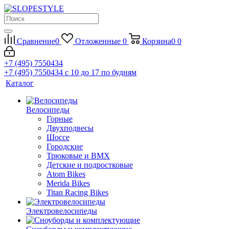
Сравнение
0
Отложенные
0
Корзина
0
0
+7 (495) 7550434
+7 (495) 7550434
с 10 до 17 по будням
Каталог
Велосипеды
Горные
Двухподвесы
Шоссе
Городские
Трюковые и BMX
Детские и подростковые
Atom Bikes
Merida Bikes
Titan Racing Bikes
Электровелосипеды