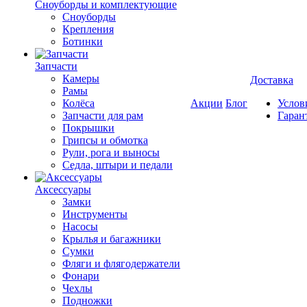
Cноуборды и комплектующие
Сноуборды
Крепления
Ботинки
Запчасти
Камеры
Доставка
Рамы
Колёса
Акции
Блог
Услов
Запчасти для рам
Гаран
Покрышки
Грипсы и обмотка
Рули, рога и выносы
Седла, штыри и педали
Аксессуары
Замки
Инструменты
Насосы
Крылья и багажники
Сумки
Фляги и флягодержатели
Фонари
Чехлы
Подножки