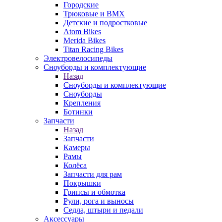
Городские
Трюковые и BMX
Детские и подростковые
Atom Bikes
Merida Bikes
Titan Racing Bikes
Электровелосипеды
Cноуборды и комплектующие
Назад
Cноуборды и комплектующие
Сноуборды
Крепления
Ботинки
Запчасти
Назад
Запчасти
Камеры
Рамы
Колёса
Запчасти для рам
Покрышки
Грипсы и обмотка
Рули, рога и выносы
Седла, штыри и педали
Аксессуары