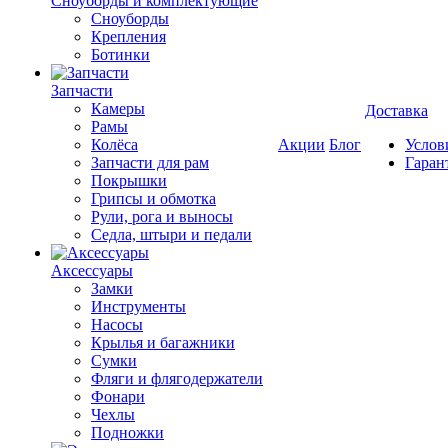
Cноуборды и комплектующие
Сноуборды
Крепления
Ботинки
Запчасти
Камеры
Доставка
Рамы
Колёса
Акции
Блог
Услов
Запчасти для рам
Гаран
Покрышки
Грипсы и обмотка
Рули, рога и выносы
Седла, штыри и педали
Аксессуары
Замки
Инструменты
Насосы
Крылья и багажники
Сумки
Фляги и флягодержатели
Фонари
Чехлы
Подножки