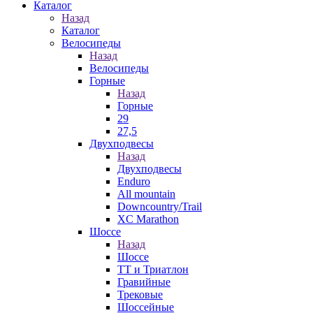
Каталог
Назад
Каталог
Велосипеды
Назад
Велосипеды
Горные
Назад
Горные
29
27,5
Двухподвесы
Назад
Двухподвесы
Enduro
All mountain
Downcountry/Trail
XC Marathon
Шоссе
Назад
Шоссе
ТТ и Триатлон
Гравийные
Трековые
Шоссейные