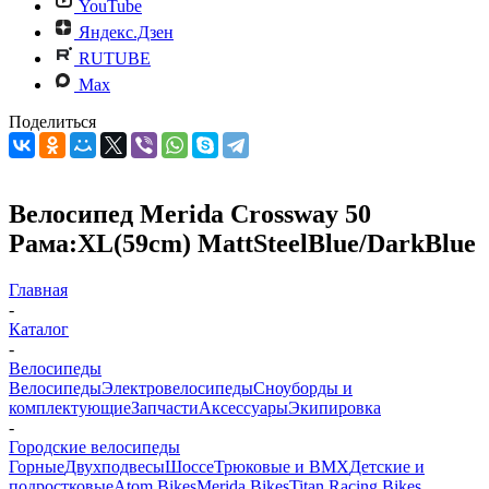
YouTube
Яндекс.Дзен
RUTUBE
Max
Поделиться
Велосипед Merida Crossway 50
Рама:XL(59cm) MattSteelBlue/DarkBlue
Главная
-
Каталог
-
Велосипеды
Велосипеды
Электровелосипеды
Cноуборды и
комплектующие
Запчасти
Аксессуары
Экипировка
-
Городские велосипеды
Горные
Двухподвесы
Шоссе
Трюковые и BMX
Детские и
подростковые
Atom Bikes
Merida Bikes
Titan Racing Bikes