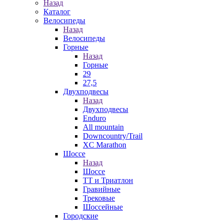
Назад
Каталог
Велосипеды
Назад
Велосипеды
Горные
Назад
Горные
29
27,5
Двухподвесы
Назад
Двухподвесы
Enduro
All mountain
Downcountry/Trail
XC Marathon
Шоссе
Назад
Шоссе
ТТ и Триатлон
Гравийные
Трековые
Шоссейные
Городские