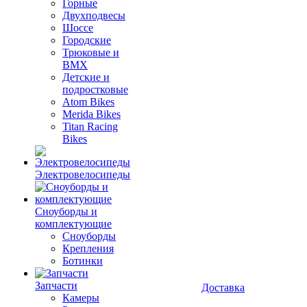
Горные
Двухподвесы
Шоссе
Городские
Трюковые и
BMX
Детские и
подростковые
Atom Bikes
Merida Bikes
Titan Racing
Bikes
Электровелосипеды
Cноуборды и
комплектующие
Сноуборды
Крепления
Ботинки
Запчасти
Доставка
Камеры