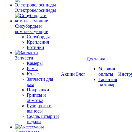
Электровелосипеды
Cноуборды и
комплектующие
Сноуборды
Крепления
Ботинки
Запчасти
Доставка
Камеры
Рамы
Условия
Колёса
Акции
Блог
оплаты
Инстр
Запчасти для
Гарантия
рам
на товар
Покрышки
Грипсы и
обмотка
Рули, рога и
выносы
Седла, штыри и
педали