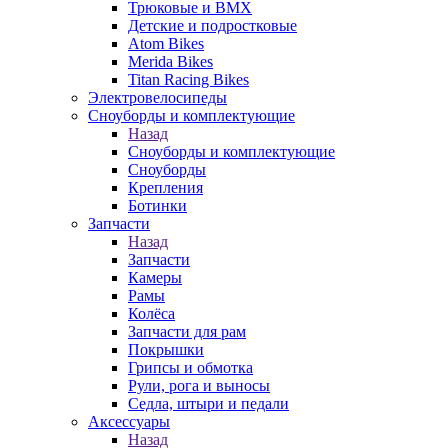
Трюковые и BMX
Детские и подростковые
Atom Bikes
Merida Bikes
Titan Racing Bikes
Электровелосипеды
Cноуборды и комплектующие
Назад
Cноуборды и комплектующие
Сноуборды
Крепления
Ботинки
Запчасти
Назад
Запчасти
Камеры
Рамы
Колёса
Запчасти для рам
Покрышки
Грипсы и обмотка
Рули, рога и выносы
Седла, штыри и педали
Аксессуары
Назад