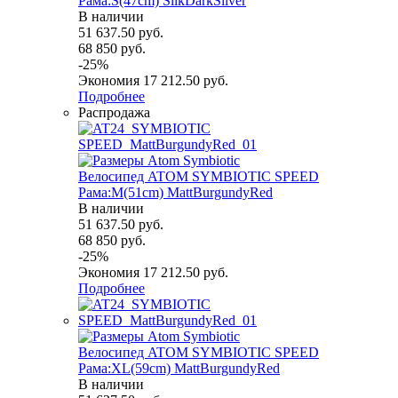
Рама:S(47cm) SilkDarkSilver
В наличии
51 637.50
руб.
68 850
руб.
-
25
%
Экономия
17 212.50
руб.
Подробнее
Распродажа
Велосипед ATOM SYMBIOTIC SPEED
Рама:M(51cm) MattBurgundyRed
В наличии
51 637.50
руб.
68 850
руб.
-
25
%
Экономия
17 212.50
руб.
Подробнее
Велосипед ATOM SYMBIOTIC SPEED
Рама:XL(59cm) MattBurgundyRed
В наличии