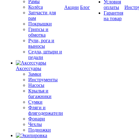
Рамы
Условия
Колёса
Акции
Блог
оплаты
Инстр
Запчасти для
Гарантия
рам
на товар
Покрышки
Грипсы и
обмотка
Рули, рога и
выносы
Седла, штыри и
педали
Аксессуары
Замки
Инструменты
Насосы
Крылья и
багажники
Сумки
Фляги и
флягодержатели
Фонари
Чехлы
Подножки