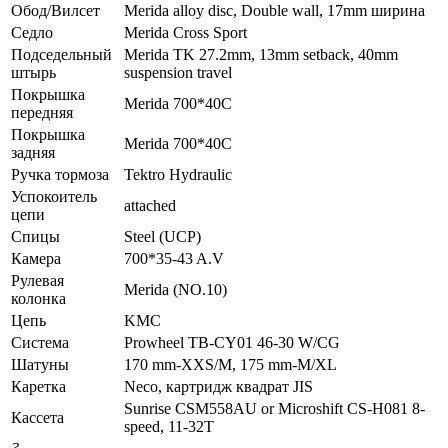
Обод/Вилсет
Merida alloy disc, Double wall, 17mm ширина
Седло
Merida Cross Sport
Подседельный
Merida TK 27.2mm, 13mm setback, 40mm
штырь
suspension travel
Покрышка
Merida 700*40C
передняя
Покрышка
Merida 700*40C
задняя
Ручка тормоза
Tektro Hydraulic
Успокоитель
attached
цепи
Спицы
Steel (UCP)
Камера
700*35-43 A.V
Рулевая
Merida (NO.10)
колонка
Цепь
KMC
Система
Prowheel TB-CY01 46-30 W/CG
Шатуны
170 mm-XXS/M, 175 mm-M/XL
Каретка
Neco, картридж квадрат JIS
Sunrise CSM558AU or Microshift CS-H081 8-
Кассета
speed, 11-32T