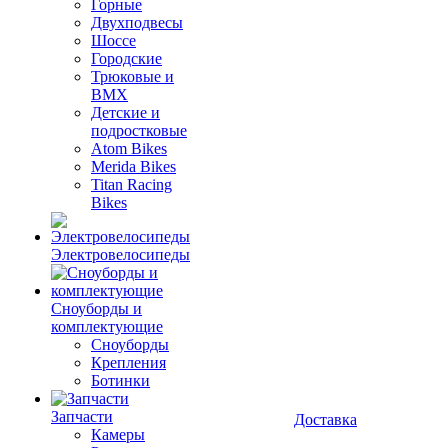
Горные
Двухподвесы
Шоссе
Городские
Трюковые и
BMX
Детские и
подростковые
Atom Bikes
Merida Bikes
Titan Racing
Bikes
Электровелосипеды
Cноуборды и
комплектующие
Сноуборды
Крепления
Ботинки
Запчасти
Доставка
Камеры