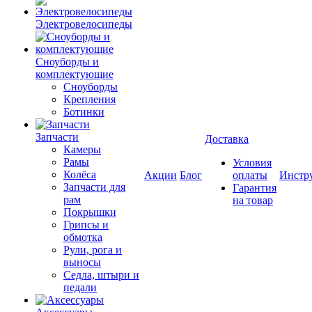
Электровелосипеды
Cноуборды и
комплектующие
Сноуборды
Крепления
Ботинки
Запчасти
Доставка
Камеры
Рамы
Условия
Колёса
Акции
Блог
оплаты
Инстр
Запчасти для
Гарантия
рам
на товар
Покрышки
Грипсы и
обмотка
Рули, рога и
выносы
Седла, штыри и
педали