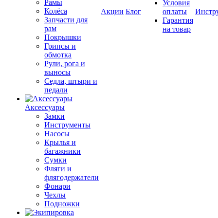
Рамы
Условия
Колёса
Акции
Блог
оплаты
Инстр
Запчасти для
Гарантия
рам
на товар
Покрышки
Грипсы и
обмотка
Рули, рога и
выносы
Седла, штыри и
педали
Аксессуары
Замки
Инструменты
Насосы
Крылья и
багажники
Сумки
Фляги и
флягодержатели
Фонари
Чехлы
Подножки