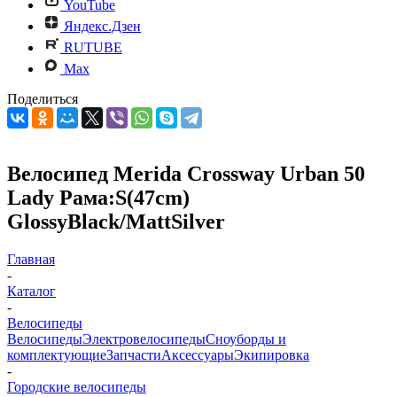
YouTube
Яндекс.Дзен
RUTUBE
Max
Поделиться
Велосипед Merida Crossway Urban 50
Lady Рама:S(47cm)
GlossyBlack/MattSilver
Главная
-
Каталог
-
Велосипеды
Велосипеды
Электровелосипеды
Cноуборды и
комплектующие
Запчасти
Аксессуары
Экипировка
-
Городские велосипеды