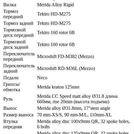
Вилка
Merida Alloy Rigid
Тормоз
Tektro HD-M275
передний
Тормоз задний
Tektro HD-M275
Тормозной
Tektro 160 rotor 6B
диск передний
Тормозной
Tektro 160 rotor 6B
диск задний
Переключатель
Microshift FD-M382 (Mezzo)
передний
Переключатель
Microshift RD-M36L (Mezzo)
задний
Педали
Neco
Грипсы/
Merida kraton 125mm
обмотка
Merida CC Speed matt alloy Ø31.8 длина
Руль
660мм, rise 20mm (высота подъема)
Вынос
Merida alloy Ø31.8mm, 17°stem angle
Размер выноса
70 mm-XS/S, 90 mm-M/L, 110mm-XL
Втулка
Merida alloy disc 100x9mm QR, 32 spoke holes,
передняя
6 bolts
Merida alloy disc 135x9mm QR, 32 spoke holes,