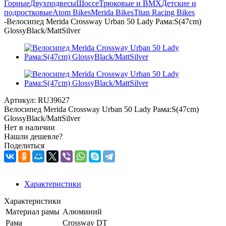
Горные
Двухподвесы
Шоссе
Трюковые и BMX
Детские и
подростковые
Atom Bikes
Merida Bikes
Titan Racing Bikes
-
Велосипед Merida Crossway Urban 50 Lady Рама:S(47cm)
GlossyBlack/MattSilver
Артикул:
RU39627
Велосипед Merida Crossway Urban 50 Lady Рама:S(47cm)
GlossyBlack/MattSilver
Нет в наличии
Нашли дешевле?
Поделиться
Характеристики
Характеристики
Материал рамы
Алюминий
Рама
Crossway DT