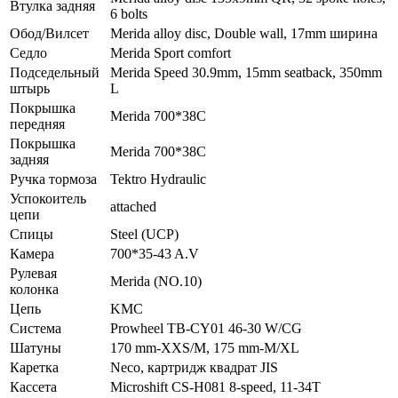
Втулка задняя
6 bolts
Обод/Вилсет
Merida alloy disc, Double wall, 17mm ширина
Седло
Merida Sport comfort
Подседельный
Merida Speed 30.9mm, 15mm seatback, 350mm
штырь
L
Покрышка
Merida 700*38C
передняя
Покрышка
Merida 700*38C
задняя
Ручка тормоза
Tektro Hydraulic
Успокоитель
attached
цепи
Спицы
Steel (UCP)
Камера
700*35-43 A.V
Рулевая
Merida (NO.10)
колонка
Цепь
KMC
Система
Prowheel TB-CY01 46-30 W/CG
Шатуны
170 mm-XXS/M, 175 mm-M/XL
Каретка
Neco, картридж квадрат JIS
Кассета
Microshift CS-H081 8-speed, 11-34T