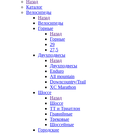
Назад
Каталог
Велосипеды
Назад
Велосипеды
Горные
Назад
Горные
29
27,5
Двухподвесы
Назад
Двухподвесы
Enduro
All mountain
Downcountry/Trail
XC Marathon
Шоссе
Назад
Шоссе
ТТ и Триатлон
Гравийные
Трековые
Шоссейные
Городские