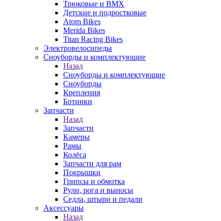
Трюковые и BMX
Детские и подростковые
Atom Bikes
Merida Bikes
Titan Racing Bikes
Электровелосипеды
Cноуборды и комплектующие
Назад
Cноуборды и комплектующие
Сноуборды
Крепления
Ботинки
Запчасти
Назад
Запчасти
Камеры
Рамы
Колёса
Запчасти для рам
Покрышки
Грипсы и обмотка
Рули, рога и выносы
Седла, штыри и педали
Аксессуары
Назад