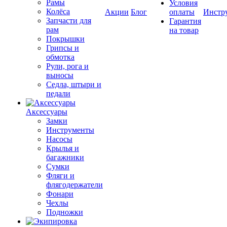
Рамы
Условия
Колёса
Акции
Блог
оплаты
Инстр
Запчасти для
Гарантия
рам
на товар
Покрышки
Грипсы и
обмотка
Рули, рога и
выносы
Седла, штыри и
педали
Аксессуары
Замки
Инструменты
Насосы
Крылья и
багажники
Сумки
Фляги и
флягодержатели
Фонари
Чехлы
Подножки