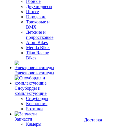
Горные
Двухподвесы
Шоссе
Городские
Трюковые и
BMX
Детские и
подростковые
Atom Bikes
Merida Bikes
Titan Racing
Bikes
Электровелосипеды
Cноуборды и
комплектующие
Сноуборды
Крепления
Ботинки
Запчасти
Доставка
Камеры