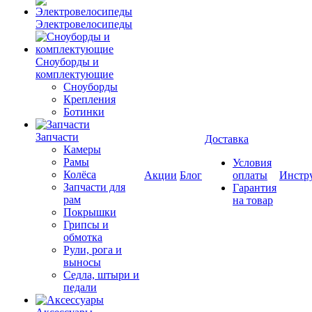
Электровелосипеды
Cноуборды и
комплектующие
Сноуборды
Крепления
Ботинки
Запчасти
Доставка
Камеры
Рамы
Условия
Колёса
Акции
Блог
оплаты
Инстр
Запчасти для
Гарантия
рам
на товар
Покрышки
Грипсы и
обмотка
Рули, рога и
выносы
Седла, штыри и
педали