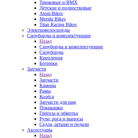
Трюковые и BMX
Детские и подростковые
Atom Bikes
Merida Bikes
Titan Racing Bikes
Электровелосипеды
Cноуборды и комплектующие
Назад
Cноуборды и комплектующие
Сноуборды
Крепления
Ботинки
Запчасти
Назад
Запчасти
Камеры
Рамы
Колёса
Запчасти для рам
Покрышки
Грипсы и обмотка
Рули, рога и выносы
Седла, штыри и педали
Аксессуары
Назад