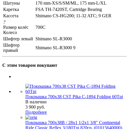
Шатуны
170 mm-XS/S/SM/ML, 175 mm-L/XL
Каретка
FSA TH-7420ST, Cartridge Bearing
Кассета
Shimano CS-HG200; 11-32 ATC; 9 GER
?
Размер колёс
700C
Колесо
Шифтер левый
Shimano SL-R3000
Шифтер
Shimano SL-R3000 9
правый
С этим товаром покупают
Покрышка 700x38 CST Pika C-1894 Folding 60Tpi
В наличии
3 900
руб.
Подробнее
Покрышка 700x38B / 28x1 1/2х1 3/8" Continental
Ride Classic Reflex 3/180Tpi 820гр. (01015640000)