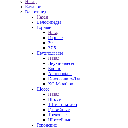
Назад
Каталог
Велосипеды
Назад
Велосипеды
Горные
Назад
Горные
29
27,5
Двухподвесы
Назад
Двухподвесы
Enduro
All mountain
Downcountry/Trail
XC Marathon
Шоссе
Назад
Шоссе
ТТ и Триатлон
Гравийные
Трековые
Шоссейные
Городские