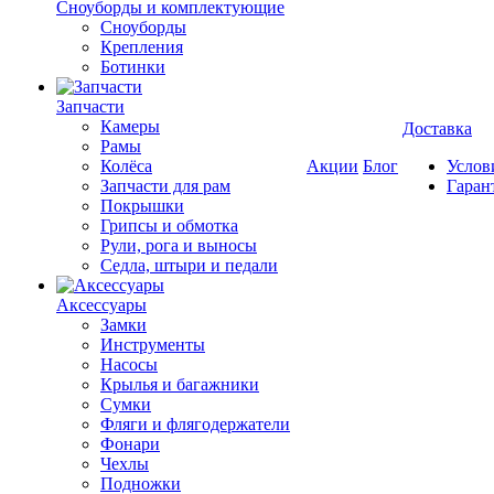
Cноуборды и комплектующие
Сноуборды
Крепления
Ботинки
Запчасти
Камеры
Доставка
Рамы
Колёса
Акции
Блог
Услов
Запчасти для рам
Гаран
Покрышки
Грипсы и обмотка
Рули, рога и выносы
Седла, штыри и педали
Аксессуары
Замки
Инструменты
Насосы
Крылья и багажники
Сумки
Фляги и флягодержатели
Фонари
Чехлы
Подножки