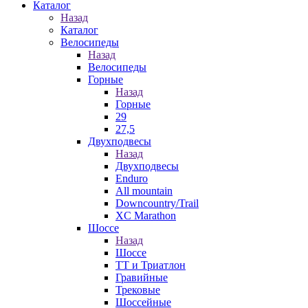
Каталог
Назад
Каталог
Велосипеды
Назад
Велосипеды
Горные
Назад
Горные
29
27,5
Двухподвесы
Назад
Двухподвесы
Enduro
All mountain
Downcountry/Trail
XC Marathon
Шоссе
Назад
Шоссе
ТТ и Триатлон
Гравийные
Трековые
Шоссейные