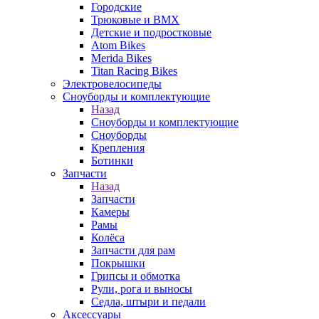
Городские
Трюковые и BMX
Детские и подростковые
Atom Bikes
Merida Bikes
Titan Racing Bikes
Электровелосипеды
Cноуборды и комплектующие
Назад
Cноуборды и комплектующие
Сноуборды
Крепления
Ботинки
Запчасти
Назад
Запчасти
Камеры
Рамы
Колёса
Запчасти для рам
Покрышки
Грипсы и обмотка
Рули, рога и выносы
Седла, штыри и педали
Аксессуары