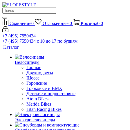
Сравнение
0
Отложенные
0
Корзина
0
0
+7 (495) 7550434
+7 (495) 7550434
с 10 до 17 по будням
Каталог
Велосипеды
Горные
Двухподвесы
Шоссе
Городские
Трюковые и BMX
Детские и подростковые
Atom Bikes
Merida Bikes
Titan Racing Bikes
Электровелосипеды