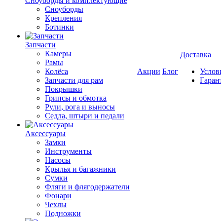
Cноуборды и комплектующие
Сноуборды
Крепления
Ботинки
Запчасти
Камеры
Доставка
Рамы
Колёса
Акции
Блог
Услов
Запчасти для рам
Гаран
Покрышки
Грипсы и обмотка
Рули, рога и выносы
Седла, штыри и педали
Аксессуары
Замки
Инструменты
Насосы
Крылья и багажники
Сумки
Фляги и флягодержатели
Фонари
Чехлы
Подножки