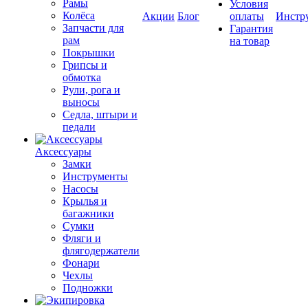
Рамы
Условия
Колёса
Акции
Блог
оплаты
Инстр
Запчасти для
Гарантия
рам
на товар
Покрышки
Грипсы и
обмотка
Рули, рога и
выносы
Седла, штыри и
педали
Аксессуары
Замки
Инструменты
Насосы
Крылья и
багажники
Сумки
Фляги и
флягодержатели
Фонари
Чехлы
Подножки