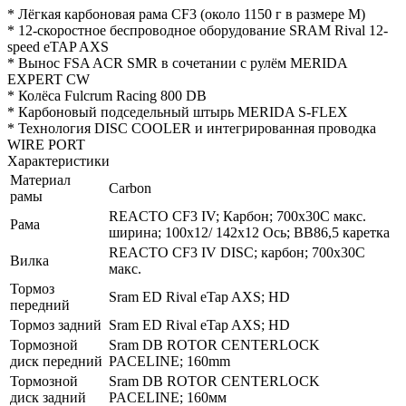
* Лёгкая карбоновая рама CF3 (около 1150 г в размере М)
* 12-скоростное беспроводное оборудование SRAM Rival 12-
speed eTAP AXS
* Вынос FSA ACR SMR в сочетании с рулём MERIDA
EXPERT CW
* Колёса Fulcrum Racing 800 DB
* Карбоновый подседельный штырь MERIDA S-FLEX
* Технология DISC COOLER и интегрированная проводка
WIRE PORT
Характеристики
Материал
Carbon
рамы
REACTO CF3 IV; Карбон; 700x30C макс.
Рама
ширина; 100x12/ 142x12 Ось; BB86,5 каретка
REACTO CF3 IV DISC; карбон; 700x30C
Вилка
макс.
Тормоз
Sram ED Rival eTap AXS; HD
передний
Тормоз задний
Sram ED Rival eTap AXS; HD
Тормозной
Sram DB ROTOR CENTERLOCK
диск передний
PACELINE; 160mm
Тормозной
Sram DB ROTOR CENTERLOCK
диск задний
PACELINE; 160мм