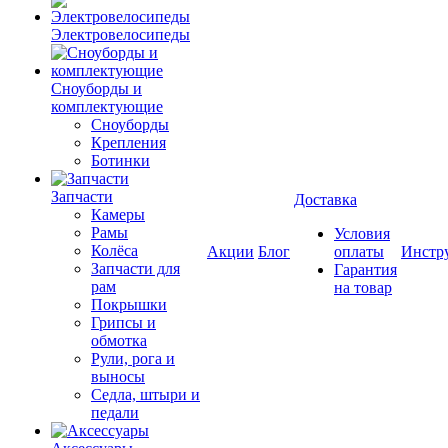
Электровелосипеды
Cноуборды и
комплектующие
Сноуборды
Крепления
Ботинки
Запчасти
Доставка
Камеры
Рамы
Условия
Колёса
Акции
Блог
оплаты
Инстр
Запчасти для
Гарантия
рам
на товар
Покрышки
Грипсы и
обмотка
Рули, рога и
выносы
Седла, штыри и
педали