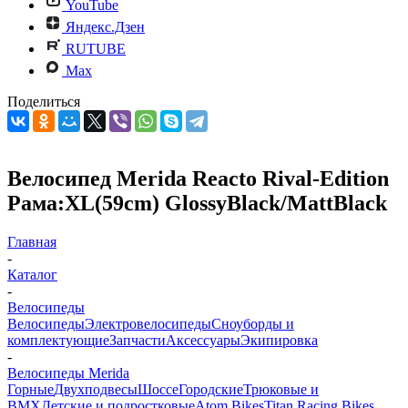
YouTube
Яндекс.Дзен
RUTUBE
Max
Поделиться
Велосипед Merida Reacto Rival-Edition
Рама:XL(59cm) GlossyBlack/MattBlack
Главная
-
Каталог
-
Велосипеды
Велосипеды
Электровелосипеды
Cноуборды и
комплектующие
Запчасти
Аксессуары
Экипировка
-
Велосипеды Merida
Горные
Двухподвесы
Шоссе
Городские
Трюковые и
BMX
Детские и подростковые
Atom Bikes
Titan Racing Bikes