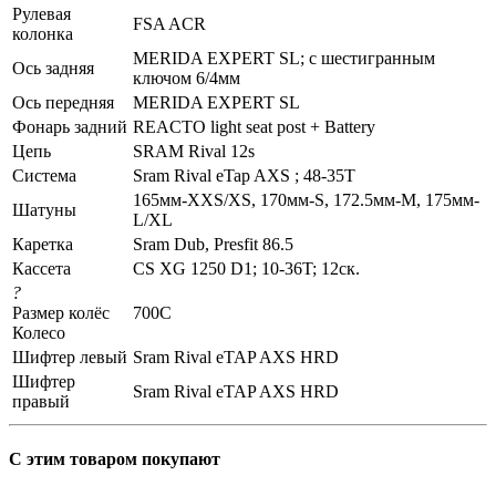
Рулевая
FSA ACR
колонка
MERIDA EXPERT SL; c шестигранным
Ось задняя
ключом 6/4мм
Ось передняя
MERIDA EXPERT SL
Фонарь задний
REACTO light seat post + Battery
Цепь
SRAM Rival 12s
Система
Sram Rival eTap AXS ; 48-35T
165мм-XXS/XS, 170мм-S, 172.5мм-M, 175мм-
Шатуны
L/XL
Каретка
Sram Dub, Presfit 86.5
Кассета
CS XG 1250 D1; 10-36T; 12ск.
?
Размер колёс
700C
Колесо
Шифтер левый
Sram Rival eTAP AXS HRD
Шифтер
Sram Rival eTAP AXS HRD
правый
С этим товаром покупают