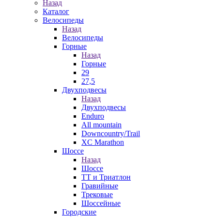
Назад
Каталог
Велосипеды
Назад
Велосипеды
Горные
Назад
Горные
29
27,5
Двухподвесы
Назад
Двухподвесы
Enduro
All mountain
Downcountry/Trail
XC Marathon
Шоссе
Назад
Шоссе
ТТ и Триатлон
Гравийные
Трековые
Шоссейные
Городские