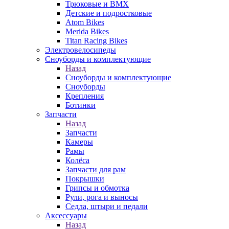
Трюковые и BMX
Детские и подростковые
Atom Bikes
Merida Bikes
Titan Racing Bikes
Электровелосипеды
Cноуборды и комплектующие
Назад
Cноуборды и комплектующие
Сноуборды
Крепления
Ботинки
Запчасти
Назад
Запчасти
Камеры
Рамы
Колёса
Запчасти для рам
Покрышки
Грипсы и обмотка
Рули, рога и выносы
Седла, штыри и педали
Аксессуары
Назад