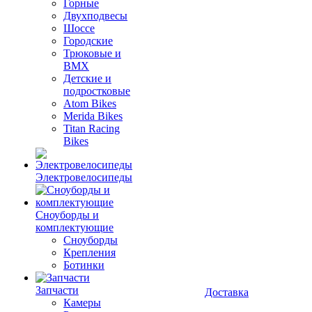
Горные
Двухподвесы
Шоссе
Городские
Трюковые и
BMX
Детские и
подростковые
Atom Bikes
Merida Bikes
Titan Racing
Bikes
Электровелосипеды
Cноуборды и
комплектующие
Сноуборды
Крепления
Ботинки
Запчасти
Доставка
Камеры