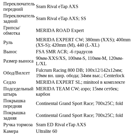
Переключатель
Sram Rival eTap AXS
передний
Переключатель
Sram Rival eTap AXS; SS
задний
Грипсы/
MERIDA ROAD Expert
обмотка
MERIDA EXPERT CW; 380mm (XXS); 400mm
Руль
(XS-S); 420mm (M), 440 (L-XL)
Вынос
FSA SMR ACR; -6 градусов
90мм-XXS/XS, 100мм-S, 110мм-M, 120мм-
Размер выноса
L/XL
Fulcrum Racing 800 DB; 100x12/142x12мм;
Обод/Вилсет
19мм вн. шир. обода; 34мм выс.; Centerlock
Седло
MERIDA EXPERT SL; minitool в комплекте
Подседельный
MERIDA TEAM CW; аэро; 15мм сетбек;
штырь
карбон
Покрышка
Continental Grand Sport Race; 700x25C; fold
передняя
Покрышка
Continental Grand Sport Race; 700x25C; fold
задняя
Ручка тормоза
Sram ED Rival eTap AXS
Камера
Ultralite 60