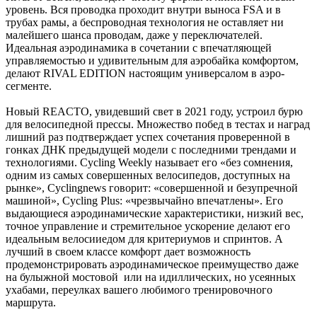
уровень. Вся проводка проходит внутри выноса FSA и в
трубах рамы, а беспроводная технология не оставляет ни
малейшего шанса проводам, даже у переключателей.
Идеальная аэродинамика в сочетании с впечатляющей
управляемостью и удивительным для аэробайка комфортом,
делают RIVAL EDITION настоящим универсалом в аэро-
сегменте.
Новый REACTO, увидевший свет в 2021 году, устроил бурю
для велосипедной прессы. Множество побед в тестах и наград
лишний раз подтверждает успех сочетания проверенной в
гонках ДНК предыдущей модели с последними трендами и
технологиями. Cycling Weekly называет его «без сомнения,
одним из самых совершенных велосипедов, доступных на
рынке», Cyclingnews говорит: «совершенной и безупречной
машиной», Cycling Plus: «чрезвычайно впечатлены». Его
выдающиеся аэродинамические характеристики, низкий вес,
точное управление и стремительное ускорение делают его
идеальным велосииедом для критериумов и спринтов. А
лучший в своем классе комфорт дает возможность
продемонстрировать аэродинамическое преимущество даже
на булыжной мостовой или на идиллических, но усеянных
ухабами, переулках вашего любимого тренировочного
маршрута.