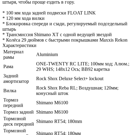
штыря, чтобы проще ездить в гору.
* 100 мм хода задней подвески FLOAT LINK
* 120 мм хода вилки
* Блокировка спереди и сзади, регулируемый подседельный
штырь
* Трансмиссия Shimano XT с одной ведущей звездой
* Колёса 29 дюймов с быстрыми покрышками Maxxis Rekon
Характеристики
Материал
Aluminium
рамы
ONE-TWENTY RC LITE; 100мм ход; Алюм.;
Рама
29 WHS; 148x12 Ось; BB92 каретка
Задний
Rock Shox Deluxe Select+ lockout
амортизатор
Rock Shox Reba RL; Воздушная; 120мм;
Вилка
конусный шток
Тормоз
Shimano M6100
передний
Тормоз задний
Shimano M6100
Тормозной
Shimano RT54; 180mm
диск передний
Тормозной
Shimano RT54; 180мм