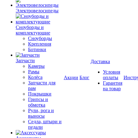
Электровелосипеды
Cноуборды и
комплектующие
Сноуборды
Крепления
Ботинки
Запчасти
Доставка
Камеры
Рамы
Условия
Колёса
Акции
Блог
оплаты
Инстр
Запчасти для
Гарантия
рам
на товар
Покрышки
Грипсы и
обмотка
Рули, рога и
выносы
Седла, штыри и
педали