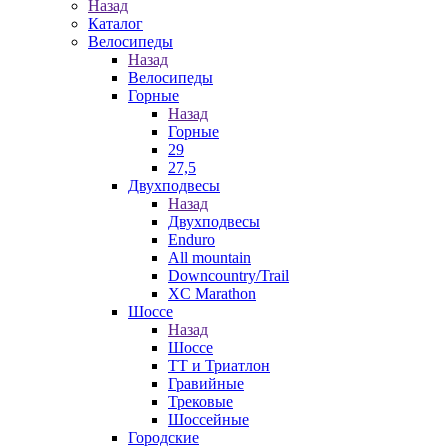
Назад
Каталог
Велосипеды
Назад
Велосипеды
Горные
Назад
Горные
29
27,5
Двухподвесы
Назад
Двухподвесы
Enduro
All mountain
Downcountry/Trail
XC Marathon
Шоссе
Назад
Шоссе
ТТ и Триатлон
Гравийные
Трековые
Шоссейные
Городские