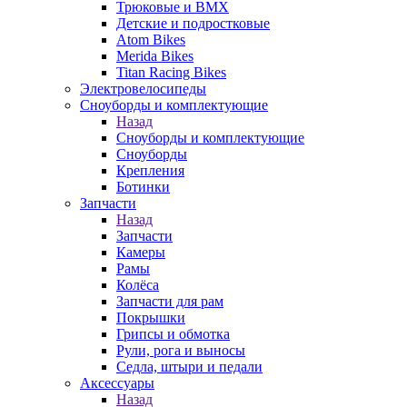
Трюковые и BMX
Детские и подростковые
Atom Bikes
Merida Bikes
Titan Racing Bikes
Электровелосипеды
Cноуборды и комплектующие
Назад
Cноуборды и комплектующие
Сноуборды
Крепления
Ботинки
Запчасти
Назад
Запчасти
Камеры
Рамы
Колёса
Запчасти для рам
Покрышки
Грипсы и обмотка
Рули, рога и выносы
Седла, штыри и педали
Аксессуары
Назад