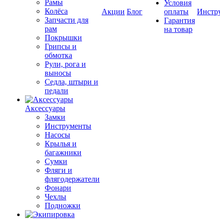
Рамы
Условия
Колёса
Акции
Блог
оплаты
Инстр
Запчасти для
Гарантия
рам
на товар
Покрышки
Грипсы и
обмотка
Рули, рога и
выносы
Седла, штыри и
педали
Аксессуары
Замки
Инструменты
Насосы
Крылья и
багажники
Сумки
Фляги и
флягодержатели
Фонари
Чехлы
Подножки