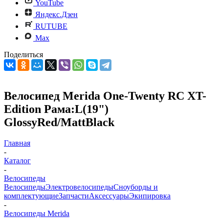
YouTube
Яндекс.Дзен
RUTUBE
Max
Поделиться
Велосипед Merida One-Twenty RC XT-
Edition Рама:L(19")
GlossyRed/MattBlack
Главная
-
Каталог
-
Велосипеды
Велосипеды
Электровелосипеды
Cноуборды и
комплектующие
Запчасти
Аксессуары
Экипировка
-
Велосипеды Merida