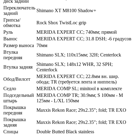
диск задний
Переключатель
Shimano XT M8100 Shadow+
задний
Грипсы/
Rock Shox TwistLoc grip
обмотка
Руль
MERIDA EXPERT CC; 740мм; прямой
Вынос
MERIDA EXPERT CC; 31.8 DSH; -6 градусов
Размер выноса
70мм
Втулка
Shimano SLX; 110x15мм; 32H; Centerlock
передняя
Shimano SLX; 148x12 WHR, 32 SPH;
Втулка задняя
Centerlock
MERIDA EXPERT CC; 22.8мм вн. шир.
Обод/Вилсет
обода; TR (требуется лента и ниппель)
Седло
MERIDA COMP SL; minitool в комплекте
Подседельный
MERIDA COMP TR; 30.9мм; S 100мм - M
штырь
125мм - L/XL 150мм
Покрышка
Maxxis Rekon Race; 29x2.35"; fold; TR EXO
передняя
Покрышка
Maxxis Rekon Race; 29x2.35"; fold; TR EXO
задняя
Спицы
Double Butted Black stainless