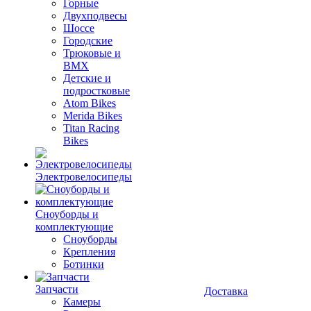
Горные
Двухподвесы
Шоссе
Городские
Трюковые и
BMX
Детские и
подростковые
Atom Bikes
Merida Bikes
Titan Racing
Bikes
Электровелосипеды
Cноуборды и
комплектующие
Сноуборды
Крепления
Ботинки
Запчасти
Доставка
Камеры