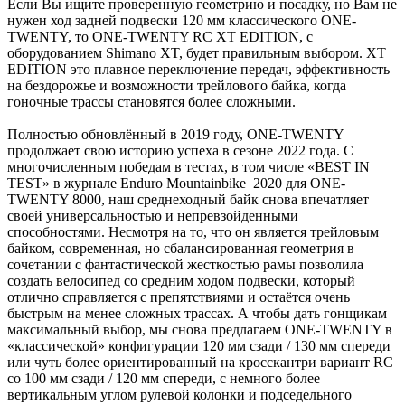
Если Вы ищите проверенную геометрию и посадку, но Вам не
нужен ход задней подвески 120 мм классического ONE-
TWENTY, то ONE-TWENTY RC XT EDITION, с
оборудованием Shimano XT, будет правильным выбором. XT
EDITION это плавное переключение передач, эффективность
на бездорожье и возможности трейлового байка, когда
гоночные трассы становятся более сложными.
Полностью обновлённый в 2019 году, ONE-TWENTY
продолжает свою историю успеха в сезоне 2022 года. С
многочисленным победам в тестах, в том числе «BEST IN
TEST» в журнале Enduro Mountainbike 2020 для ONE-
TWENTY 8000, наш среднеходный байк снова впечатляет
своей универсальностью и непревзойденными
способностями. Несмотря на то, что он является трейловым
байком, современная, но сбалансированная геометрия в
сочетании с фантастической жесткостью рамы позволила
создать велосипед со средним ходом подвески, который
отлично справляется с препятствиями и остаётся очень
быстрым на менее сложных трассах. А чтобы дать гонщикам
максимальный выбор, мы снова предлагаем ONE-TWENTY в
«классической» конфигурации 120 мм сзади / 130 мм спереди
или чуть более ориентированный на кросскантри вариант RC
со 100 мм сзади / 120 мм спереди, с немного более
вертикальным углом рулевой колонки и подседельного