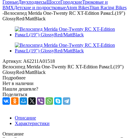
Горные
Двухподвесы
Шоссе
Городские
Трюковые и
BMX
Детские и подростковые
Atom Bikes
Titan Racing Bikes
-
Велосипед Merida One-Twenty RC XT-Edition Рама:L(19")
GlossyRed/MattBlack
Артикул:
A62211A01518
Велосипед Merida One-Twenty RC XT-Edition Рама:L(19")
GlossyRed/MattBlack
Подробнее
Нет в наличии
Нашли дешевле?
Поделиться
Описание
Характеристики
Описание