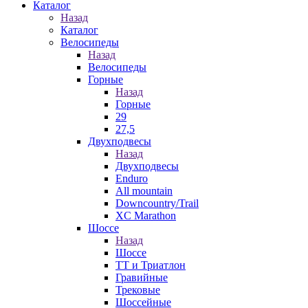
Каталог
Назад
Каталог
Велосипеды
Назад
Велосипеды
Горные
Назад
Горные
29
27,5
Двухподвесы
Назад
Двухподвесы
Enduro
All mountain
Downcountry/Trail
XC Marathon
Шоссе
Назад
Шоссе
ТТ и Триатлон
Гравийные
Трековые
Шоссейные