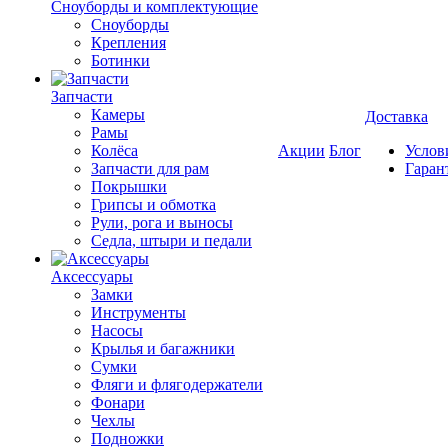
Cноуборды и комплектующие
Сноуборды
Крепления
Ботинки
Запчасти
Камеры
Доставка
Рамы
Колёса
Акции
Блог
Услов
Запчасти для рам
Гаран
Покрышки
Грипсы и обмотка
Рули, рога и выносы
Седла, штыри и педали
Аксессуары
Замки
Инструменты
Насосы
Крылья и багажники
Сумки
Фляги и флягодержатели
Фонари
Чехлы
Подножки