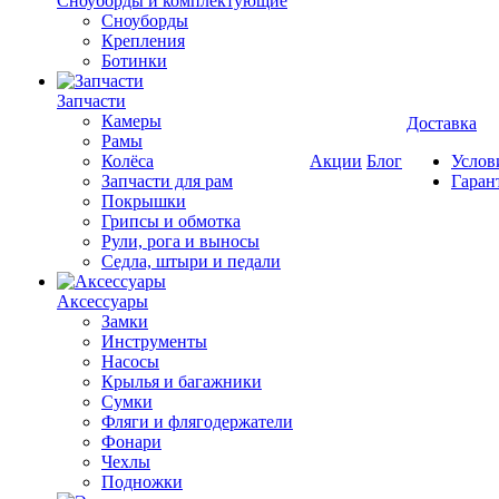
Cноуборды и комплектующие
Сноуборды
Крепления
Ботинки
Запчасти
Камеры
Доставка
Рамы
Колёса
Акции
Блог
Услов
Запчасти для рам
Гаран
Покрышки
Грипсы и обмотка
Рули, рога и выносы
Седла, штыри и педали
Аксессуары
Замки
Инструменты
Насосы
Крылья и багажники
Сумки
Фляги и флягодержатели
Фонари
Чехлы
Подножки