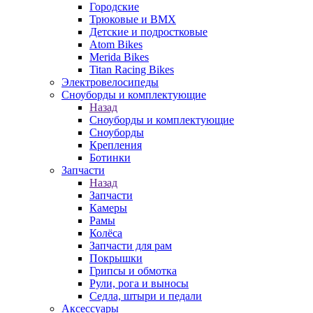
Городские
Трюковые и BMX
Детские и подростковые
Atom Bikes
Merida Bikes
Titan Racing Bikes
Электровелосипеды
Cноуборды и комплектующие
Назад
Cноуборды и комплектующие
Сноуборды
Крепления
Ботинки
Запчасти
Назад
Запчасти
Камеры
Рамы
Колёса
Запчасти для рам
Покрышки
Грипсы и обмотка
Рули, рога и выносы
Седла, штыри и педали
Аксессуары