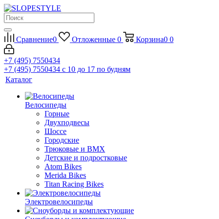
Сравнение
0
Отложенные
0
Корзина
0
0
+7 (495) 7550434
+7 (495) 7550434
с 10 до 17 по будням
Каталог
Велосипеды
Горные
Двухподвесы
Шоссе
Городские
Трюковые и BMX
Детские и подростковые
Atom Bikes
Merida Bikes
Titan Racing Bikes
Электровелосипеды