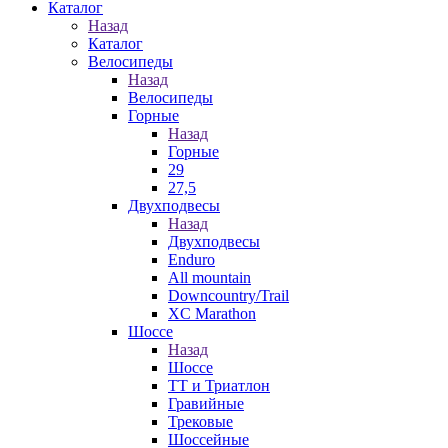
Каталог
Назад
Каталог
Велосипеды
Назад
Велосипеды
Горные
Назад
Горные
29
27,5
Двухподвесы
Назад
Двухподвесы
Enduro
All mountain
Downcountry/Trail
XC Marathon
Шоссе
Назад
Шоссе
ТТ и Триатлон
Гравийные
Трековые
Шоссейные