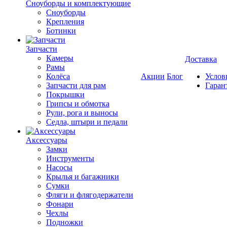
Cноуборды и комплектующие
Сноуборды
Крепления
Ботинки
Запчасти
Камеры
Доставка
Рамы
Колёса
Акции
Блог
Услов
Запчасти для рам
Гаран
Покрышки
Грипсы и обмотка
Рули, рога и выносы
Седла, штыри и педали
Аксессуары
Замки
Инструменты
Насосы
Крылья и багажники
Сумки
Фляги и флягодержатели
Фонари
Чехлы
Подножки