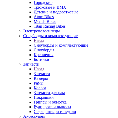
Городские
Трюковые и BMX
Детские и подростковые
Atom Bikes
Merida Bikes
Titan Racing Bikes
Электровелосипеды
Cноуборды и комплектующие
Назад
Cноуборды и комплектующие
Сноуборды
Крепления
Ботинки
Запчасти
Назад
Запчасти
Камеры
Рамы
Колёса
Запчасти для рам
Покрышки
Грипсы и обмотка
Рули, рога и выносы
Седла, штыри и педали
Аксессуары