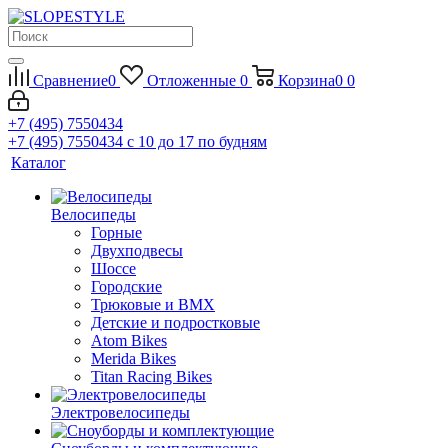
Сравнение
0
Отложенные
0
Корзина
0
0
+7 (495) 7550434
+7 (495) 7550434
с 10 до 17 по будням
Каталог
Велосипеды
Горные
Двухподвесы
Шоссе
Городские
Трюковые и BMX
Детские и подростковые
Atom Bikes
Merida Bikes
Titan Racing Bikes
Электровелосипеды