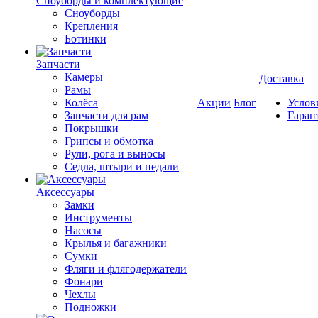
Cноуборды и комплектующие
Сноуборды
Крепления
Ботинки
Запчасти
Камеры
Доставка
Рамы
Колёса
Акции
Блог
Услов
Запчасти для рам
Гаран
Покрышки
Грипсы и обмотка
Рули, рога и выносы
Седла, штыри и педали
Аксессуары
Замки
Инструменты
Насосы
Крылья и багажники
Сумки
Фляги и флягодержатели
Фонари
Чехлы
Подножки