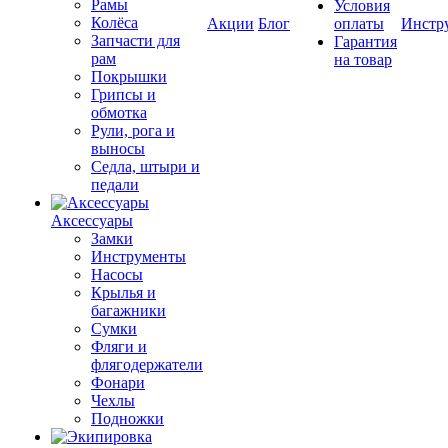
Рамы
Условия
Колёса
Акции
Блог
оплаты
Инстр
Запчасти для
Гарантия
рам
на товар
Покрышки
Грипсы и
обмотка
Рули, рога и
выносы
Седла, штыри и
педали
Аксессуары
Замки
Инструменты
Насосы
Крылья и
багажники
Сумки
Фляги и
флягодержатели
Фонари
Чехлы
Подножки