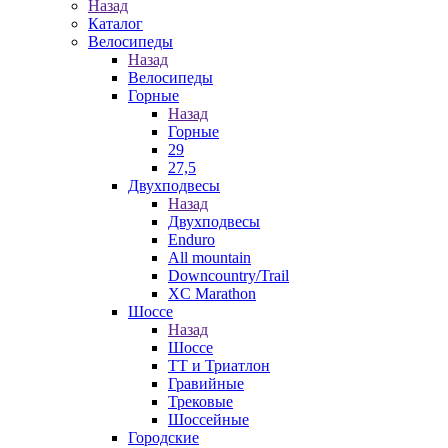
Назад
Каталог
Велосипеды
Назад
Велосипеды
Горные
Назад
Горные
29
27,5
Двухподвесы
Назад
Двухподвесы
Enduro
All mountain
Downcountry/Trail
XC Marathon
Шоссе
Назад
Шоссе
ТТ и Триатлон
Гравийные
Трековые
Шоссейные
Городские