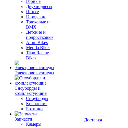
Горные
Двухподвесы
Шоссе
Городские
Трюковые и
BMX
Детские и
подростковые
Atom Bikes
Merida Bikes
Titan Racing
Bikes
Электровелосипеды
Cноуборды и
комплектующие
Сноуборды
Крепления
Ботинки
Запчасти
Доставка
Камеры