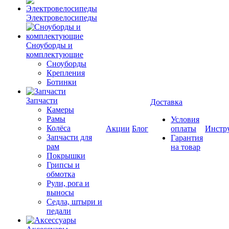
Электровелосипеды
Cноуборды и
комплектующие
Сноуборды
Крепления
Ботинки
Запчасти
Доставка
Камеры
Рамы
Условия
Колёса
Акции
Блог
оплаты
Инстр
Запчасти для
Гарантия
рам
на товар
Покрышки
Грипсы и
обмотка
Рули, рога и
выносы
Седла, штыри и
педали