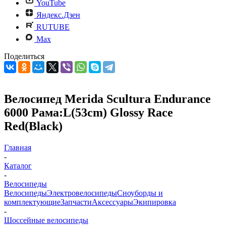
YouTube
Яндекс.Дзен
RUTUBE
Max
Поделиться
Велосипед Merida Scultura Endurance
6000 Рама:L(53cm) Glossy Race
Red(Black)
Главная
-
Каталог
-
Велосипеды
Велосипеды
Электровелосипеды
Cноуборды и
комплектующие
Запчасти
Аксессуары
Экипировка
-
Шоссейные велосипеды