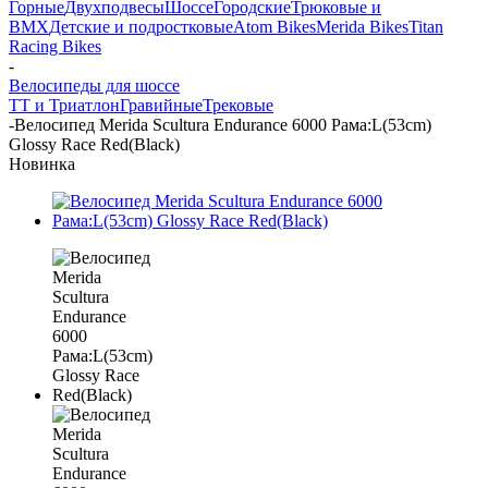
Горные
Двухподвесы
Шоссе
Городские
Трюковые и
BMX
Детские и подростковые
Atom Bikes
Merida Bikes
Titan
Racing Bikes
-
Велосипеды для шоссе
ТТ и Триатлон
Гравийные
Трековые
-
Велосипед Merida Scultura Endurance 6000 Рама:L(53cm)
Glossy Race Red(Black)
Новинка