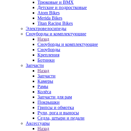
Трюковые и BMX
Детские и подростковые
Atom Bikes
Merida Bikes
Titan Racing Bikes
Электровелосипеды
Cноуборды и комплектующие
Назад
Cноуборды и комплектующие
Сноуборды
Крепления
Ботинки
Запчасти
Назад
Запчасти
Камеры
Рамы
Колёса
Запчасти для рам
Покрышки
Грипсы и обмотка
Рули, рога и выносы
Седла, штыри и педали
Аксессуары
Назад