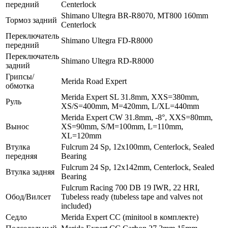
передний
Centerlock
Shimаnо Ultegra ВR-R8070, MT800 160mm
Тормоз задний
Centerlock
Переключатель
Shimano Ultegra FD-R8000
передний
Переключатель
Shimano Ultegra RD-R8000
задний
Грипсы/
Merida Road Expert
обмотка
Merida Expert SL 31.8mm, XXS=380mm,
Руль
XS/S=400mm, M=420mm, L/ХL=440mm
Merida Expert CW 31.8mm, -8°, XXS=80mm,
Вынос
XS=90mm, S/M=100mm, L=110mm,
XL=120mm
Втулка
Fulcrum 24 Sp, 12x100mm, Centerlock, Sealed
передняя
Bearing
Fulcrum 24 Sp, 12x142mm, Centerlock, Sealed
Втулка задняя
Bearing
Fulcrum Racing 700 DB 19 IWR, 22 HRI,
Обод/Вилсет
Tubeless ready (tubeless tape and valves not
included)
Седло
Merida Expert CC (minitool в комплекте)