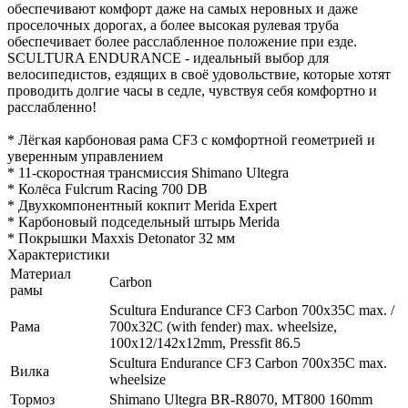
обеспечивают комфорт даже на самых неровных и даже
проселочных дорогах, а более высокая рулевая труба
обеспечивает более расслабленное положение при езде.
SCULTURA ENDURANCE - идеальный выбор для
велосипедистов, ездящих в своё удовольствие, которые хотят
проводить долгие часы в седле, чувствуя себя комфортно и
расслабленно!
* Лёгкая карбоновая рама CF3 с комфортной геометрией и
уверенным управлением
* 11-скоростная трансмиссия Shimano Ultegra
* Колёса Fulcrum Racing 700 DB
* Двухкомпонентный кокпит Merida Expert
* Карбоновый подседельный штырь Merida
* Покрышки Maxxis Detonator 32 мм
Характеристики
Материал
Carbon
рамы
Scultura Endurance CF3 Carbon 700x35C max. /
Рама
700x32C (with fender) max. wheelsize,
100x12/142x12mm, Pressfit 86.5
Scultura Endurance CF3 Carbon 700x35C max.
Вилка
wheelsize
Тормоз
Shimаnо Ultegra ВR-R8070, MT800 160mm