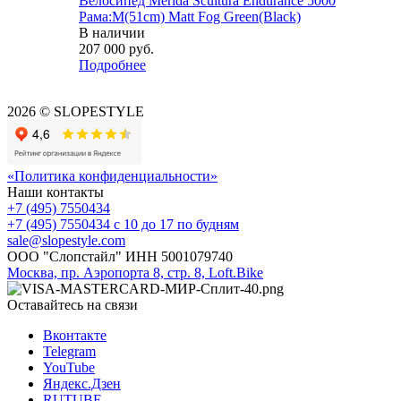
Велосипед Merida Scultura Endurance 5000
Рама:M(51cm) Matt Fog Green(Black)
В наличии
207 000
руб.
Подробнее
2026 © SLOPESTYLE
«Политика конфиденциальности»
Наши контакты
+7 (495) 7550434
+7 (495) 7550434
с 10 до 17 по будням
sale@slopestyle.com
ООО "Слопстайл" ИНН 5001079740
Москва, пр. Аэропорта 8, стр. 8, Loft.Bike
Оставайтесь на связи
Вконтакте
Telegram
YouTube
Яндекс.Дзен
RUTUBE