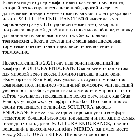
Если вы ищете супер комфортный шоссейный велосипед,
который легко справится с неровной дорогой и сделает
длительные поездки менее утомительными, пора прекращать
искать. SCULTURA ENDURANCE 6000 имеет легкую
карбоновую раму CF3 с удобной геометрией, зазор для
покрышек шириной до 35 мм и полностью карбоновую вилку
для дополнительной амортизации. Сверх плавная
трансмиссия Ultegra в сочетании с мощными дисковыми
тормозами обеспечивают идеальное переключение и
торможение.
Представленный в 2021 году наш ориентированный на
комфорт SCULTURA ENDURANCE мгновенно стал хитом
для мировой вело прессы. Помимо награды в категории
«Комфорт» от RennRad, ему удалось заслужить множество
комплиментов, например «отличный комфорт», «внушающий
уверенность в себе», «удивительно живой» и «приятный» от
сайтов / журналов, посвященных велоспорту, таких как Gran
Fondo, Cyclingnews, Cyclingtips и Road.cc. По сравнению со
своим товарищем по линейке, SCULTURA, модель
ENDURANCE имеет более ориентированную на комфорт
геометрию, большой зазор для покрышек и интеграцию самых
последних стандартов. SCULTURA ENDURANCE, прочно
вошедший в шоссейную линейку MERIDA, занимает место
между SCULTURA и SILEX. Широкие покрышки