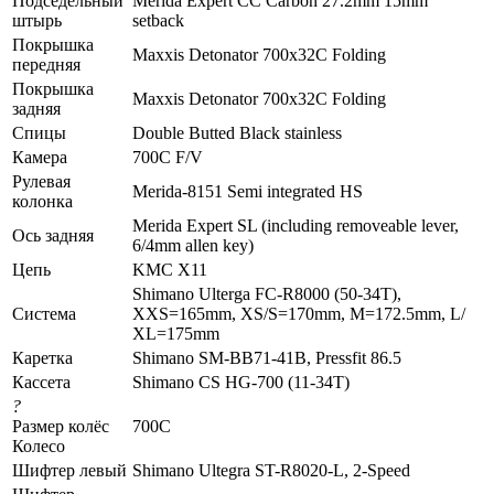
Подседельный
Merida Expert CC Carbon 27.2mm 15mm
штырь
setback
Покрышка
Maxxis Detonator 700x32C Folding
передняя
Покрышка
Maxxis Detonator 700x32C Folding
задняя
Спицы
Double Butted Black stainless
Камера
700C F/V
Рулевая
Merida-8151 Semi integrated HS
колонка
Merida Expert SL (including removeable lever,
Ось задняя
6/4mm allen key)
Цепь
KMC X11
Shimаnо Ulterga FC-R8000 (50-34Т),
Система
XXS=165mm, XS/S=170mm, M=172.5mm, L/
ХL=175mm
Каретка
Shimano SM-BB71-41B, Pressfit 86.5
Кассета
Shimаnо CS HG-700 (11-34Т)
?
Размер колёс
700C
Колесо
Шифтер левый
Shimаnо Ultegra ST-R8020-L, 2-Sрееd