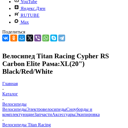
YouTube
Яндекс.Дзен
RUTUBE
Max
Поделиться
Велосипед Titan Racing Cypher RS
Carbon Elite Рама:XL(20")
Black/Red/White
Главная
-
Каталог
-
Велосипеды
Велосипеды
Электровелосипеды
Cноуборды и
комплектующие
Запчасти
Аксессуары
Экипировка
-
Велосипеды Titan Racing