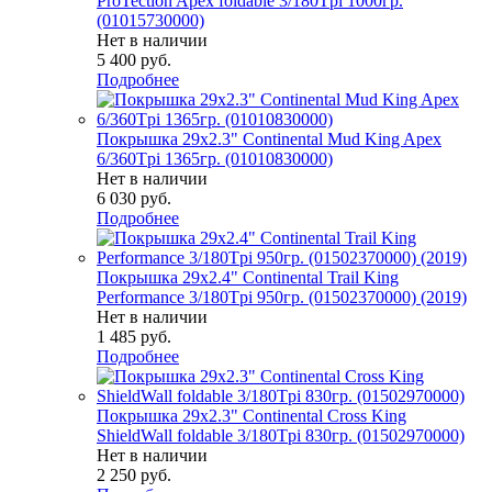
ProTection Apex foldable 3/180Tpi 1000гр.
(01015730000)
Нет в наличии
5 400
руб.
Подробнее
Покрышка 29x2.3" Continental Mud King Apex
6/360Tpi 1365гр. (01010830000)
Нет в наличии
6 030
руб.
Подробнее
Покрышка 29x2.4" Continental Trail King
Performance 3/180Tpi 950гр. (01502370000) (2019)
Нет в наличии
1 485
руб.
Подробнее
Покрышка 29x2.3" Continental Cross King
ShieldWall foldable 3/180Tpi 830гр. (01502970000)
Нет в наличии
2 250
руб.