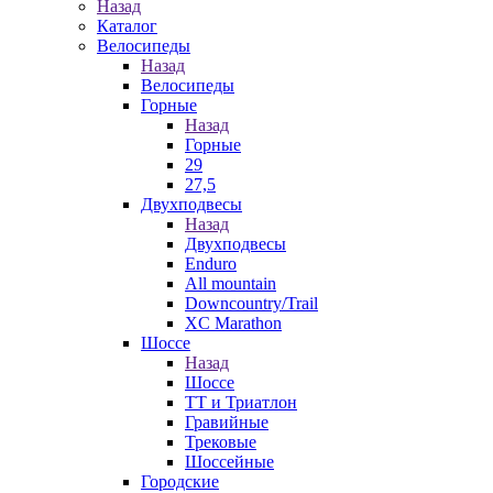
Назад
Каталог
Велосипеды
Назад
Велосипеды
Горные
Назад
Горные
29
27,5
Двухподвесы
Назад
Двухподвесы
Enduro
All mountain
Downcountry/Trail
XC Marathon
Шоссе
Назад
Шоссе
ТТ и Триатлон
Гравийные
Трековые
Шоссейные
Городские