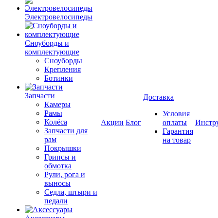
Электровелосипеды
Cноуборды и
комплектующие
Сноуборды
Крепления
Ботинки
Запчасти
Доставка
Камеры
Рамы
Условия
Колёса
Акции
Блог
оплаты
Инстр
Запчасти для
Гарантия
рам
на товар
Покрышки
Грипсы и
обмотка
Рули, рога и
выносы
Седла, штыри и
педали