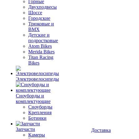
Горные
Двухподвесы
Шоссе
Городские
Трюковые и
BMX
Детские и
подростковые
Atom Bikes
Merida Bikes
Titan Racing
Bikes
Электровелосипеды
Cноуборды и
комплектующие
Сноуборды
Крепления
Ботинки
Запчасти
Доставка
Камеры