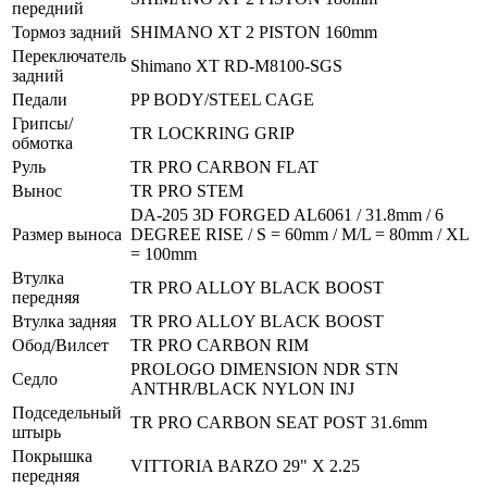
передний
Тормоз задний
SHIMANO XT 2 PISTON 160mm
Переключатель
Shimano XT RD-M8100-SGS
задний
Педали
PP BODY/STEEL CAGE
Грипсы/
TR LOCKRING GRIP
обмотка
Руль
TR PRO CARBON FLAT
Вынос
TR PRO STEM
DA-205 3D FORGED AL6061 / 31.8mm / 6
Размер выноса
DEGREE RISE / S = 60mm / M/L = 80mm / XL
= 100mm
Втулка
TR PRO ALLOY BLACK BOOST
передняя
Втулка задняя
TR PRO ALLOY BLACK BOOST
Обод/Вилсет
TR PRO CARBON RIM
PROLOGO DIMENSION NDR STN
Седло
ANTHR/BLACK NYLON INJ
Подседельный
TR PRO CARBON SEAT POST 31.6mm
штырь
Покрышка
VITTORIA BARZO 29" X 2.25
передняя