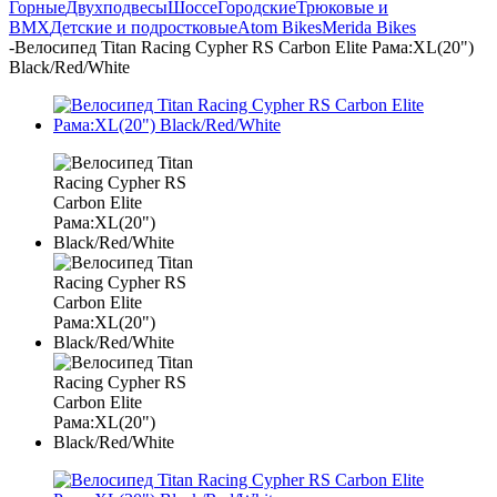
Горные
Двухподвесы
Шоссе
Городские
Трюковые и
BMX
Детские и подростковые
Atom Bikes
Merida Bikes
-
Велосипед Titan Racing Cypher RS Carbon Elite Рама:XL(20")
Black/Red/White