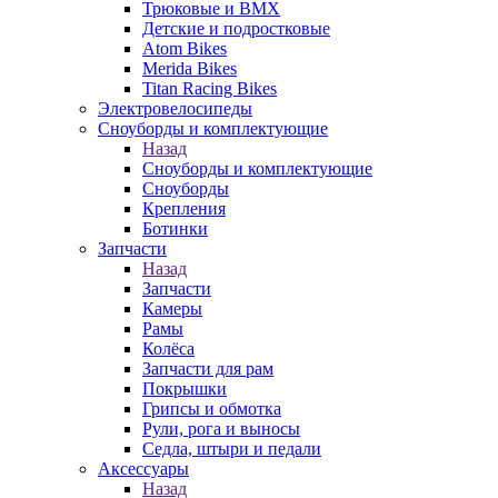
Трюковые и BMX
Детские и подростковые
Atom Bikes
Merida Bikes
Titan Racing Bikes
Электровелосипеды
Cноуборды и комплектующие
Назад
Cноуборды и комплектующие
Сноуборды
Крепления
Ботинки
Запчасти
Назад
Запчасти
Камеры
Рамы
Колёса
Запчасти для рам
Покрышки
Грипсы и обмотка
Рули, рога и выносы
Седла, штыри и педали
Аксессуары
Назад