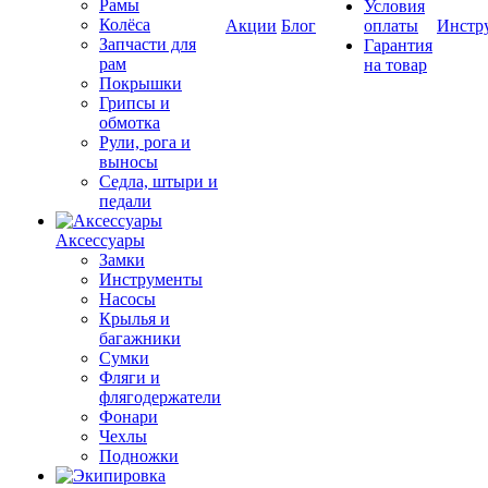
Рамы
Условия
Колёса
Акции
Блог
оплаты
Инстр
Запчасти для
Гарантия
рам
на товар
Покрышки
Грипсы и
обмотка
Рули, рога и
выносы
Седла, штыри и
педали
Аксессуары
Замки
Инструменты
Насосы
Крылья и
багажники
Сумки
Фляги и
флягодержатели
Фонари
Чехлы
Подножки