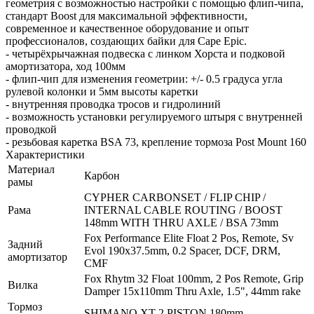
геометрия с возможностью настройки с помощью флип-чипа,
стандарт Boost для максимальной эффективности,
современное и качественное оборудование и опыт
профессионалов, создающих байки для Cape Epic.
- четырёхрычажная подвеска с линком Хорста и подковой
амортизатора, ход 100мм
- флип-чип для изменения геометрии: +/- 0.5 градуса угла
рулевой колонки и 5мм высоты каретки
- внутренняя проводка тросов и гидролиний
- возможность установки регулируемого штыря с внутренней
проводкой
- резьбовая каретка BSA 73, крепление тормоза Post Mount 160
Характеристики
Материал
Карбон
рамы
CYPHER CARBONSET / FLIP CHIP /
Рама
INTERNAL CABLE ROUTING / BOOST
148mm WITH THRU AXLE / BSA 73mm
Fox Performance Elite Float 2 Pos, Remote, Sv
Задний
Evol 190x37.5mm, 0.2 Spacer, DCF, DRM,
амортизатор
CMF
Fox Rhytm 32 Float 100mm, 2 Pos Remote, Grip
Вилка
Damper 15x110mm Thru Axle, 1.5", 44mm rake
Тормоз
SHIMANO XT 2 PISTON 180mm