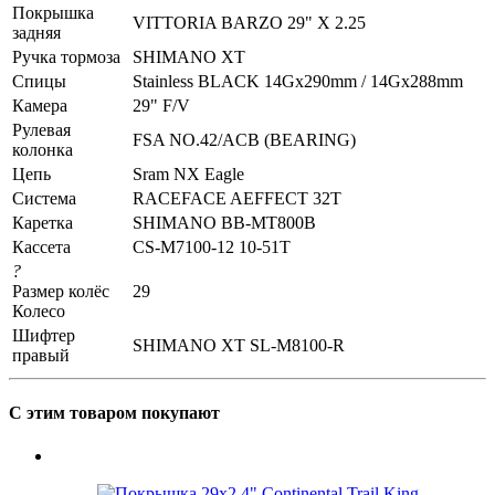
Покрышка
VITTORIA BARZO 29" X 2.25
задняя
Ручка тормоза
SHIMANO XT
Спицы
Stainless BLACK 14Gx290mm / 14Gx288mm
Камера
29" F/V
Рулевая
FSA NO.42/ACB (BEARING)
колонка
Цепь
Sram NX Eagle
Система
RACEFACE AEFFECT 32T
Каретка
SHIMANO BB-MT800B
Кассета
CS-M7100-12 10-51T
?
Размер колёс
29
Колесо
Шифтер
SHIMANO XT SL-M8100-R
правый
С этим товаром покупают