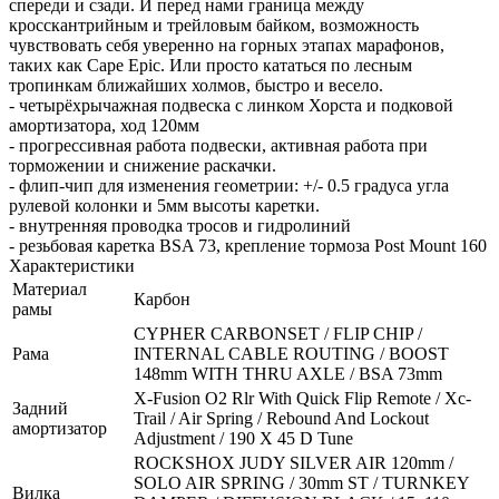
спереди и сзади. И перед нами граница между
кросскантрийным и трейловым байком, возможность
чувствовать себя уверенно на горных этапах марафонов,
таких как Cape Epic. Или просто кататься по лесным
тропинкам ближайших холмов, быстро и весело.
- четырёхрычажная подвеска с линком Хорста и подковой
амортизатора, ход 120мм
- прогрессивная работа подвески, активная работа при
торможении и снижение раскачки.
- флип-чип для изменения геометрии: +/- 0.5 градуса угла
рулевой колонки и 5мм высоты каретки.
- внутренняя проводка тросов и гидролиний
- резьбовая каретка BSA 73, крепление тормоза Post Mount 160
Характеристики
Материал
Карбон
рамы
CYPHER CARBONSET / FLIP CHIP /
Рама
INTERNAL CABLE ROUTING / BOOST
148mm WITH THRU AXLE / BSA 73mm
X-Fusion O2 Rlr With Quick Flip Remote / Xc-
Задний
Trail / Air Spring / Rebound And Lockout
амортизатор
Adjustment / 190 X 45 D Tune
ROCKSHOX JUDY SILVER AIR 120mm /
SOLO AIR SPRING / 30mm ST / TURNKEY
Вилка