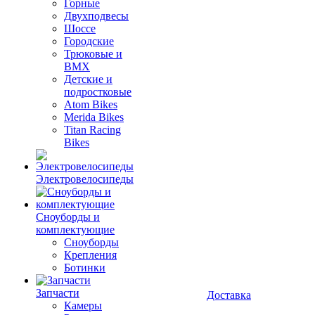
Горные
Двухподвесы
Шоссе
Городские
Трюковые и
BMX
Детские и
подростковые
Atom Bikes
Merida Bikes
Titan Racing
Bikes
Электровелосипеды
Cноуборды и
комплектующие
Сноуборды
Крепления
Ботинки
Запчасти
Доставка
Камеры