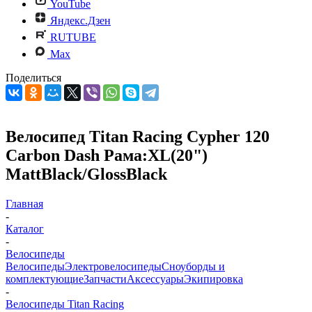
YouTube
Яндекс.Дзен
RUTUBE
Max
Поделиться
Велосипед Titan Racing Cypher 120
Carbon Dash Рама:XL(20")
MattBlack/GlossBlack
Главная
-
Каталог
-
Велосипеды
Велосипеды
Электровелосипеды
Cноуборды и
комплектующие
Запчасти
Аксессуары
Экипировка
-
Велосипеды Titan Racing