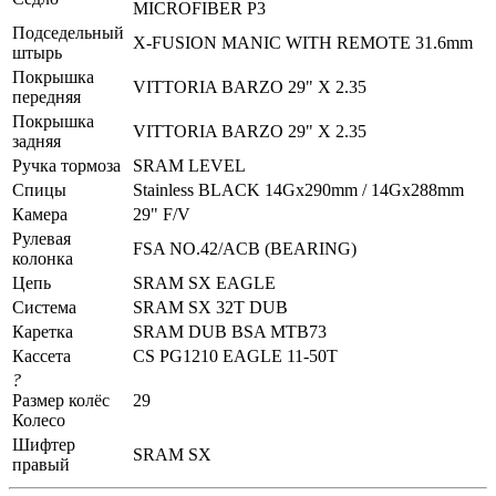
MICROFIBER P3
Подседельный
X-FUSION MANIC WITH REMOTE 31.6mm
штырь
Покрышка
VITTORIA BARZO 29" X 2.35
передняя
Покрышка
VITTORIA BARZO 29" X 2.35
задняя
Ручка тормоза
SRAM LEVEL
Спицы
Stainless BLACK 14Gx290mm / 14Gx288mm
Камера
29" F/V
Рулевая
FSA NO.42/ACB (BEARING)
колонка
Цепь
SRAM SX EAGLE
Система
SRAM SX 32T DUB
Каретка
SRAM DUB BSA MTB73
Кассета
CS PG1210 EAGLE 11-50T
?
Размер колёс
29
Колесо
Шифтер
SRAM SX
правый