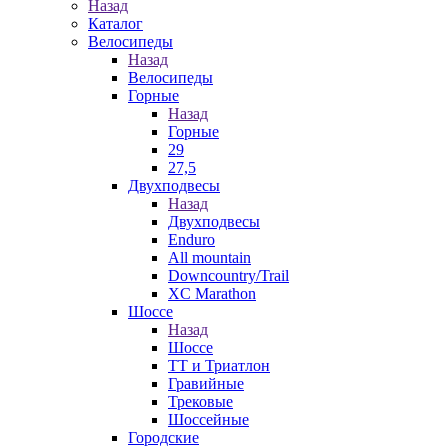
Назад
Каталог
Велосипеды
Назад
Велосипеды
Горные
Назад
Горные
29
27,5
Двухподвесы
Назад
Двухподвесы
Enduro
All mountain
Downcountry/Trail
XC Marathon
Шоссе
Назад
Шоссе
ТТ и Триатлон
Гравийные
Трековые
Шоссейные
Городские