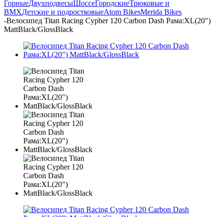
Горные
Двухподвесы
Шоссе
Городские
Трюковые и
BMX
Детские и подростковые
Atom Bikes
Merida Bikes
-
Велосипед Titan Racing Cypher 120 Carbon Dash Рама:XL(20")
MattBlack/GlossBlack