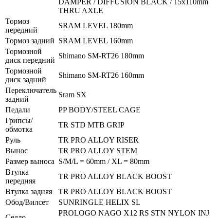
DAMPER / DIFFUSION BLACK / 15x110mm
THRU AXLE
Тормоз
SRAM LEVEL 180mm
передний
Тормоз задний
SRAM LEVEL 160mm
Тормозной
Shimano SM-RT26 180mm
диск передний
Тормозной
Shimano SM-RT26 160mm
диск задний
Переключатель
Sram SX
задний
Педали
PP BODY/STEEL CAGE
Грипсы/
TR STD MTB GRIP
обмотка
Руль
TR PRO ALLOY RISER
Вынос
TR PRO ALLOY STEM
Размер выноса
S/M/L = 60mm / XL = 80mm
Втулка
TR PRO ALLOY BLACK BOOST
передняя
Втулка задняя
TR PRO ALLOY BLACK BOOST
Обод/Вилсет
SUNRINGLE HELIX SL
PROLOGO NAGO X12 RS STN NYLON INJ
Седло