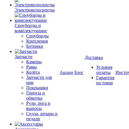
Электровелосипеды
Cноуборды и
комплектующие
Сноуборды
Крепления
Ботинки
Запчасти
Доставка
Камеры
Рамы
Условия
Колёса
Акции
Блог
оплаты
Инстр
Запчасти для
Гарантия
рам
на товар
Покрышки
Грипсы и
обмотка
Рули, рога и
выносы
Седла, штыри и
педали