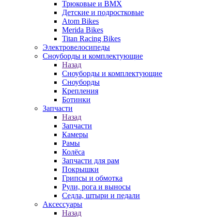
Трюковые и BMX
Детские и подростковые
Atom Bikes
Merida Bikes
Titan Racing Bikes
Электровелосипеды
Cноуборды и комплектующие
Назад
Cноуборды и комплектующие
Сноуборды
Крепления
Ботинки
Запчасти
Назад
Запчасти
Камеры
Рамы
Колёса
Запчасти для рам
Покрышки
Грипсы и обмотка
Рули, рога и выносы
Седла, штыри и педали
Аксессуары
Назад