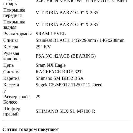
X-FUSION MANIC WITH REMOTE 31.6mm
штырь
Покрышка
VITTORIA BARZO 29" X 2.35
передняя
Покрышка
VITTORIA BARZO 29" X 2.35
задняя
Ручка тормоза
SRAM LEVEL
Спицы
Stainless BLACK 14Gx290mm / 14Gx288mm
Камера
29" F/V
Рулевая
FSA NO.42/ACB (BEARING)
колонка
Цепь
Sram NX Eagle
Система
RACEFACE RIDE 32T
Каретка
Shimano SM-BB52 BSA
Кассета
Sugek CS-M9012 11-50T 12 speed
?
Размер колёс
29
Колесо
Шифтер
SHIMANO SLX SL-M7100-R
правый
С этим товаром покупают