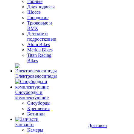
Горные
Двухподвесы
Шоссе
Городские
Трюковые и
BMX
Детские и
подростковые
Atom Bikes
Merida Bikes
Titan Racing
Bikes
Электровелосипеды
Cноуборды и
комплектующие
Сноуборды
Крепления
Ботинки
Запчасти
Доставка
Камеры