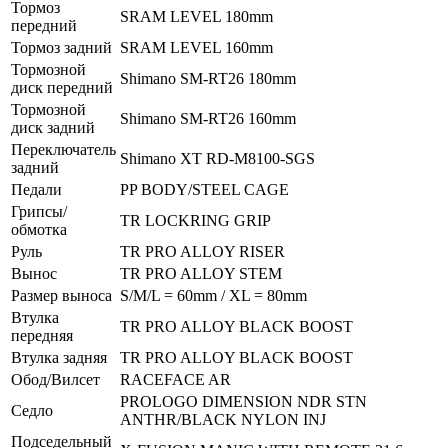
Тормоз
SRAM LEVEL 180mm
передний
Тормоз задний
SRAM LEVEL 160mm
Тормозной
Shimano SM-RT26 180mm
диск передний
Тормозной
Shimano SM-RT26 160mm
диск задний
Переключатель
Shimano XT RD-M8100-SGS
задний
Педали
PP BODY/STEEL CAGE
Грипсы/
TR LOCKRING GRIP
обмотка
Руль
TR PRO ALLOY RISER
Вынос
TR PRO ALLOY STEM
Размер выноса
S/M/L = 60mm / XL = 80mm
Втулка
TR PRO ALLOY BLACK BOOST
передняя
Втулка задняя
TR PRO ALLOY BLACK BOOST
Обод/Вилсет
RACEFACE AR
PROLOGO DIMENSION NDR STN
Седло
ANTHR/BLACK NYLON INJ
Подседельный