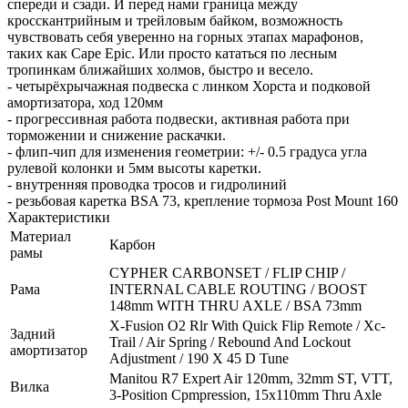
спереди и сзади. И перед нами граница между
кросскантрийным и трейловым байком, возможность
чувствовать себя уверенно на горных этапах марафонов,
таких как Cape Epic. Или просто кататься по лесным
тропинкам ближайших холмов, быстро и весело.
- четырёхрычажная подвеска с линком Хорста и подковой
амортизатора, ход 120мм
- прогрессивная работа подвески, активная работа при
торможении и снижение раскачки.
- флип-чип для изменения геометрии: +/- 0.5 градуса угла
рулевой колонки и 5мм высоты каретки.
- внутренняя проводка тросов и гидролиний
- резьбовая каретка BSA 73, крепление тормоза Post Mount 160
Характеристики
Материал
Карбон
рамы
CYPHER CARBONSET / FLIP CHIP /
Рама
INTERNAL CABLE ROUTING / BOOST
148mm WITH THRU AXLE / BSA 73mm
X-Fusion O2 Rlr With Quick Flip Remote / Xc-
Задний
Trail / Air Spring / Rebound And Lockout
амортизатор
Adjustment / 190 X 45 D Tune
Manitou R7 Expert Air 120mm, 32mm ST, VTT,
Вилка
3-Position Cpmpression, 15x110mm Thru Axle