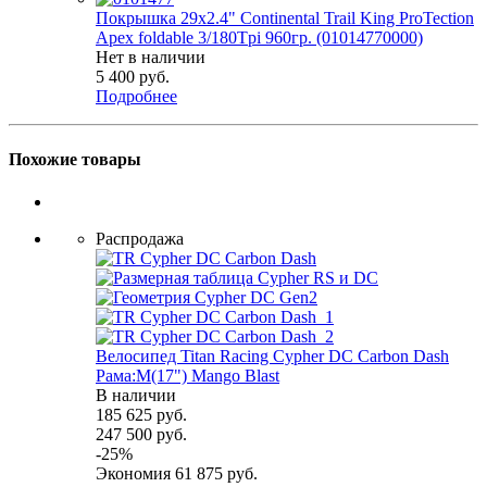
Покрышка 29x2.4" Continental Trail King ProTection
Apex foldable 3/180Tpi 960гр. (01014770000)
Нет в наличии
5 400
руб.
Подробнее
Похожие товары
Распродажа
Велосипед Titan Racing Cypher DC Carbon Dash
Рама:M(17") Mango Blast
В наличии
185 625
руб.
247 500
руб.
-
25
%
Экономия
61 875
руб.