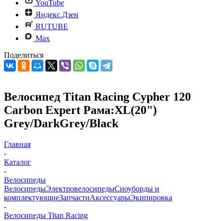
YouTube
Яндекс.Дзен
RUTUBE
Max
Поделиться
Велосипед Titan Racing Cypher 120
Carbon Expert Рама:XL(20")
Grey/DarkGrey/Black
Главная
-
Каталог
-
Велосипеды
Велосипеды
Электровелосипеды
Cноуборды и
комплектующие
Запчасти
Аксессуары
Экипировка
-
Велосипеды Titan Racing