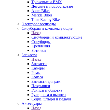
Трюковые и BMX
Детские и подростковые
Atom Bikes
Merida Bikes
Titan Racing Bikes
Электровелосипеды
Cноуборды и комплектующие
Назад
Cноуборды и комплектующие
Сноуборды
Крепления
Ботинки
Запчасти
Назад
Запчасти
Камеры
Рамы
Колёса
Запчасти для рам
Покрышки
Грипсы и обмотка
Рули, рога и выносы
Седла, штыри и педали
Аксессуары
Назад