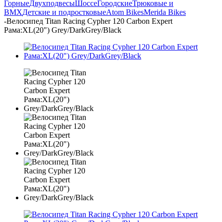
Горные
Двухподвесы
Шоссе
Городские
Трюковые и
BMX
Детские и подростковые
Atom Bikes
Merida Bikes
-
Велосипед Titan Racing Cypher 120 Carbon Expert
Рама:XL(20") Grey/DarkGrey/Black