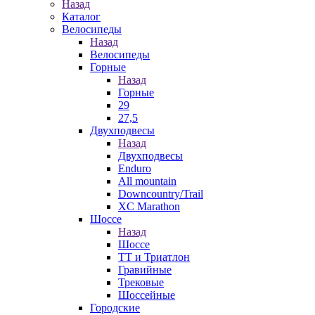
Назад
Каталог
Велосипеды
Назад
Велосипеды
Горные
Назад
Горные
29
27,5
Двухподвесы
Назад
Двухподвесы
Enduro
All mountain
Downcountry/Trail
XC Marathon
Шоссе
Назад
Шоссе
ТТ и Триатлон
Гравийные
Трековые
Шоссейные
Городские