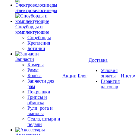
Электровелосипеды
Cноуборды и
комплектующие
Сноуборды
Крепления
Ботинки
Запчасти
Доставка
Камеры
Рамы
Условия
Колёса
Акции
Блог
оплаты
Инстр
Запчасти для
Гарантия
рам
на товар
Покрышки
Грипсы и
обмотка
Рули, рога и
выносы
Седла, штыри и
педали