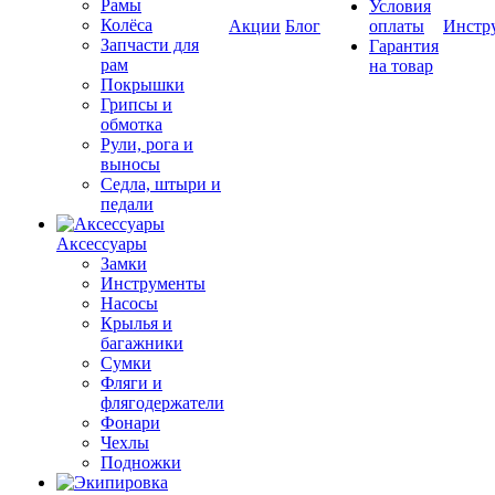
Рамы
Условия
Колёса
Акции
Блог
оплаты
Инстр
Запчасти для
Гарантия
рам
на товар
Покрышки
Грипсы и
обмотка
Рули, рога и
выносы
Седла, штыри и
педали
Аксессуары
Замки
Инструменты
Насосы
Крылья и
багажники
Сумки
Фляги и
флягодержатели
Фонари
Чехлы
Подножки