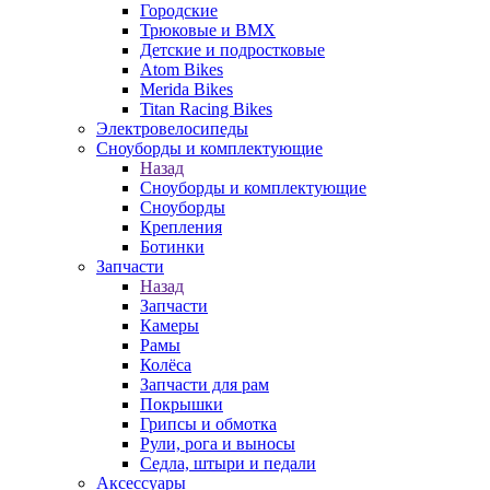
Городские
Трюковые и BMX
Детские и подростковые
Atom Bikes
Merida Bikes
Titan Racing Bikes
Электровелосипеды
Cноуборды и комплектующие
Назад
Cноуборды и комплектующие
Сноуборды
Крепления
Ботинки
Запчасти
Назад
Запчасти
Камеры
Рамы
Колёса
Запчасти для рам
Покрышки
Грипсы и обмотка
Рули, рога и выносы
Седла, штыри и педали
Аксессуары