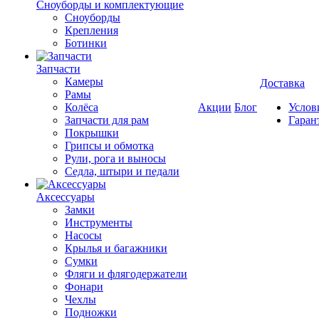
Cноуборды и комплектующие
Сноуборды
Крепления
Ботинки
Запчасти
Камеры
Доставка
Рамы
Колёса
Акции
Блог
Услов
Запчасти для рам
Гаран
Покрышки
Грипсы и обмотка
Рули, рога и выносы
Седла, штыри и педали
Аксессуары
Замки
Инструменты
Насосы
Крылья и багажники
Сумки
Фляги и флягодержатели
Фонари
Чехлы
Подножки