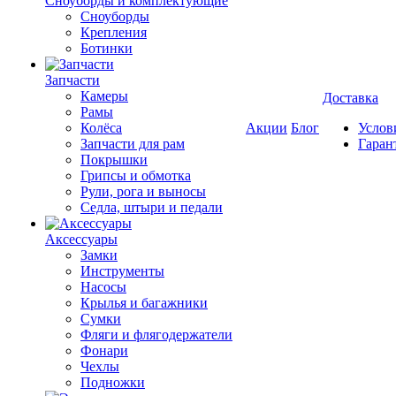
Cноуборды и комплектующие
Сноуборды
Крепления
Ботинки
Запчасти
Камеры
Доставка
Рамы
Колёса
Акции
Блог
Услов
Запчасти для рам
Гаран
Покрышки
Грипсы и обмотка
Рули, рога и выносы
Седла, штыри и педали
Аксессуары
Замки
Инструменты
Насосы
Крылья и багажники
Сумки
Фляги и флягодержатели
Фонари
Чехлы
Подножки