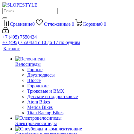
Сравнение
0
Отложенные
0
Корзина
0
0
+7 (495) 7550434
+7 (495) 7550434
с 10 до 17 по будням
Каталог
Велосипеды
Горные
Двухподвесы
Шоссе
Городские
Трюковые и BMX
Детские и подростковые
Atom Bikes
Merida Bikes
Titan Racing Bikes
Электровелосипеды