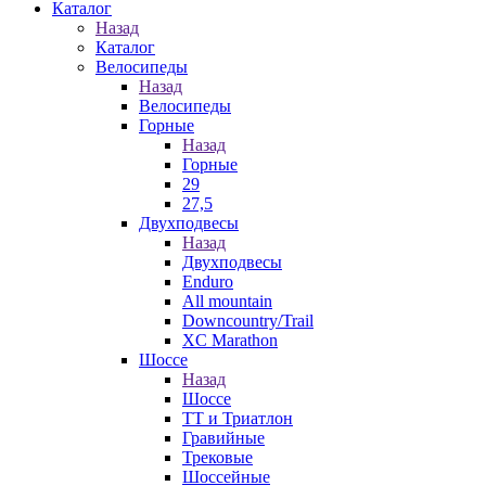
Каталог
Назад
Каталог
Велосипеды
Назад
Велосипеды
Горные
Назад
Горные
29
27,5
Двухподвесы
Назад
Двухподвесы
Enduro
All mountain
Downcountry/Trail
XC Marathon
Шоссе
Назад
Шоссе
ТТ и Триатлон
Гравийные
Трековые
Шоссейные