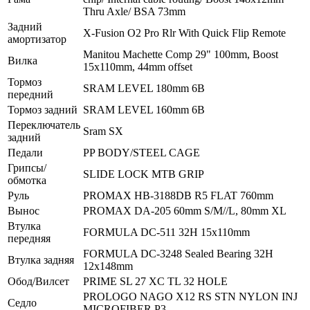
Thru Axle/ BSA 73mm
Задний
X-Fusion O2 Pro Rlr With Quick Flip Remote
амортизатор
Manitou Machette Comp 29" 100mm, Boost
Вилка
15x110mm, 44mm offset
Тормоз
SRAM LEVEL 180mm 6B
передний
Тормоз задний
SRAM LEVEL 160mm 6B
Переключатель
Sram SX
задний
Педали
PP BODY/STEEL CAGE
Грипсы/
SLIDE LOCK MTB GRIP
обмотка
Руль
PROMAX HB-3188DB R5 FLAT 760mm
Вынос
PROMAX DA-205 60mm S/M//L, 80mm XL
Втулка
FORMULA DC-511 32H 15x110mm
передняя
FORMULA DC-3248 Sealed Bearing 32H
Втулка задняя
12x148mm
Обод/Вилсет
PRIME SL 27 XC TL 32 HOLE
PROLOGO NAGO X12 RS STN NYLON INJ
Седло
MICROFIBER P3