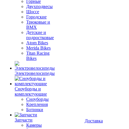
Горные
Двухподвесы
Шоссе
Городские
Трюковые и
BMX
Детские и
подростковые
Atom Bikes
Merida Bikes
Titan Racing
Bikes
Электровелосипеды
Cноуборды и
комплектующие
Сноуборды
Крепления
Ботинки
Запчасти
Доставка
Камеры