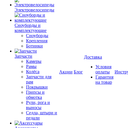
Электровелосипеды
Cноуборды и
комплектующие
Сноуборды
Крепления
Ботинки
Запчасти
Доставка
Камеры
Рамы
Условия
Колёса
Акции
Блог
оплаты
Инстр
Запчасти для
Гарантия
рам
на товар
Покрышки
Грипсы и
обмотка
Рули, рога и
выносы
Седла, штыри и
педали