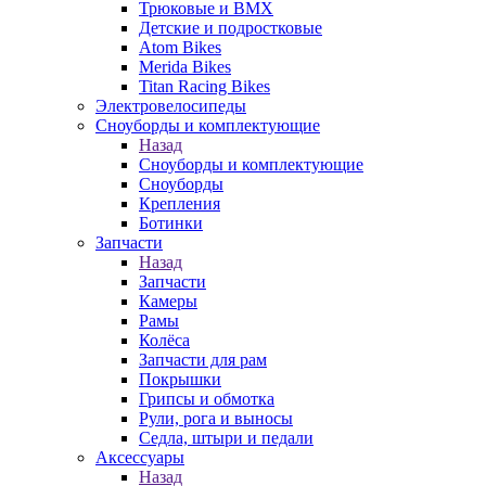
Трюковые и BMX
Детские и подростковые
Atom Bikes
Merida Bikes
Titan Racing Bikes
Электровелосипеды
Cноуборды и комплектующие
Назад
Cноуборды и комплектующие
Сноуборды
Крепления
Ботинки
Запчасти
Назад
Запчасти
Камеры
Рамы
Колёса
Запчасти для рам
Покрышки
Грипсы и обмотка
Рули, рога и выносы
Седла, штыри и педали
Аксессуары
Назад