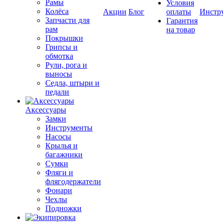
Рамы
Условия
Колёса
Акции
Блог
оплаты
Инстр
Запчасти для
Гарантия
рам
на товар
Покрышки
Грипсы и
обмотка
Рули, рога и
выносы
Седла, штыри и
педали
Аксессуары
Замки
Инструменты
Насосы
Крылья и
багажники
Сумки
Фляги и
флягодержатели
Фонари
Чехлы
Подножки