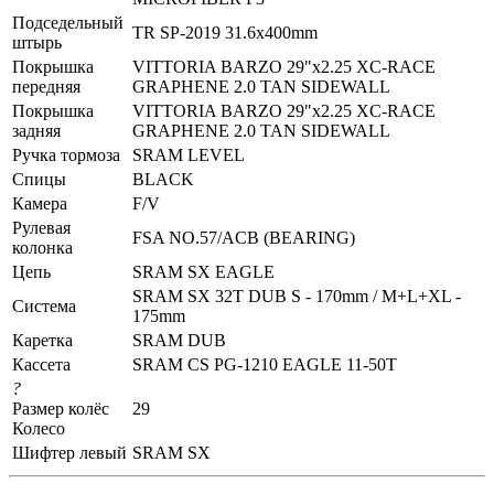
Подседельный
TR SP-2019 31.6x400mm
штырь
Покрышка
VITTORIA BARZO 29"x2.25 XC-RACE
передняя
GRAPHENE 2.0 TAN SIDEWALL
Покрышка
VITTORIA BARZO 29"x2.25 XC-RACE
задняя
GRAPHENE 2.0 TAN SIDEWALL
Ручка тормоза
SRAM LEVEL
Спицы
BLACK
Камера
F/V
Рулевая
FSA NO.57/ACB (BEARING)
колонка
Цепь
SRAM SX EAGLE
SRAM SX 32T DUB S - 170mm / M+L+XL -
Система
175mm
Каретка
SRAM DUB
Кассета
SRAM CS PG-1210 EAGLE 11-50T
?
Размер колёс
29
Колесо
Шифтер левый
SRAM SX