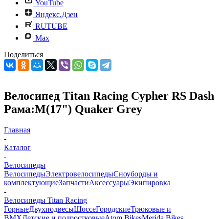
YouTube
Яндекс.Дзен
RUTUBE
Max
Поделиться
Велосипед Titan Racing Cypher RS Dash
Рама:M(17") Quaker Grey
Главная
-
Каталог
-
Велосипеды
Велосипеды
Электровелосипеды
Cноуборды и
комплектующие
Запчасти
Аксессуары
Экипировка
-
Велосипеды Titan Racing
Горные
Двухподвесы
Шоссе
Городские
Трюковые и
BMX
Детские и подростковые
Atom Bikes
Merida Bikes