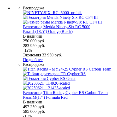
Распродажа
Велосипед Merida Ninety-Six RC 5000
Рама:L(18.5") Orange(Black)
В наличии
250 000
руб.
283 950
руб.
-
12
%
Экономия
33 950
руб.
Подробнее
Распродажа
Велосипед Titan Racing Cypher RS Carbon Team
Рама:M(17") Formula Red
В наличии
497 250
руб.
585 000
руб.
-
15
%