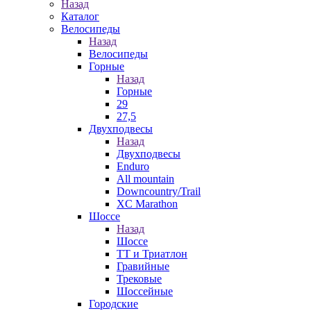
Назад
Каталог
Велосипеды
Назад
Велосипеды
Горные
Назад
Горные
29
27,5
Двухподвесы
Назад
Двухподвесы
Enduro
All mountain
Downcountry/Trail
XC Marathon
Шоссе
Назад
Шоссе
ТТ и Триатлон
Гравийные
Трековые
Шоссейные
Городские