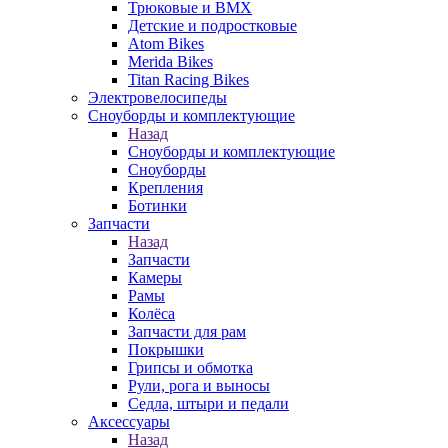
Трюковые и BMX
Детские и подростковые
Atom Bikes
Merida Bikes
Titan Racing Bikes
Электровелосипеды
Cноуборды и комплектующие
Назад
Cноуборды и комплектующие
Сноуборды
Крепления
Ботинки
Запчасти
Назад
Запчасти
Камеры
Рамы
Колёса
Запчасти для рам
Покрышки
Грипсы и обмотка
Рули, рога и выносы
Седла, штыри и педали
Аксессуары
Назад