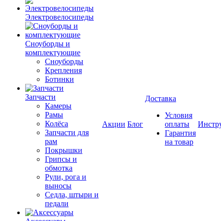
Электровелосипеды
Cноуборды и
комплектующие
Сноуборды
Крепления
Ботинки
Запчасти
Доставка
Камеры
Рамы
Условия
Колёса
Акции
Блог
оплаты
Инстр
Запчасти для
Гарантия
рам
на товар
Покрышки
Грипсы и
обмотка
Рули, рога и
выносы
Седла, штыри и
педали