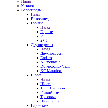
Назад
Каталог
Велосипеды
Назад
Велосипеды
Горные
Назад
Горные
29
27,5
Двухподвесы
Назад
Двухподвесы
Enduro
All mountain
Downcountry/Trail
XC Marathon
Шоссе
Назад
Шоссе
ТТ и Триатлон
Гравийные
Трековые
Шоссейные
Городские