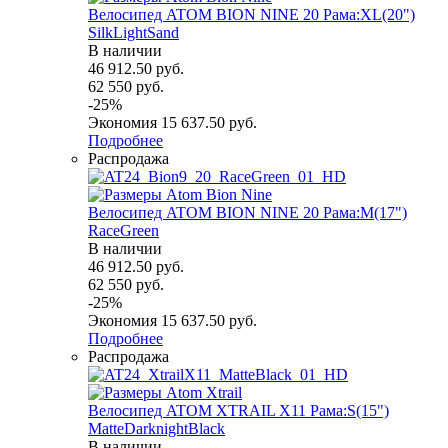
Велосипед ATOM BION NINE 20 Рама:XL(20")
SilkLightSand
В наличии
46 912.50
руб.
62 550
руб.
-
25
%
Экономия
15 637.50
руб.
Подробнее
Распродажа
Велосипед ATOM BION NINE 20 Рама:M(17")
RaceGreen
В наличии
46 912.50
руб.
62 550
руб.
-
25
%
Экономия
15 637.50
руб.
Подробнее
Распродажа
Велосипед ATOM XTRAIL X11 Рама:S(15")
MatteDarknightBlack
В наличии