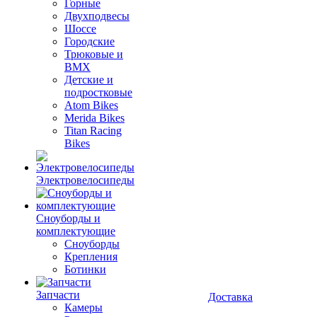
Горные
Двухподвесы
Шоссе
Городские
Трюковые и
BMX
Детские и
подростковые
Atom Bikes
Merida Bikes
Titan Racing
Bikes
Электровелосипеды
Cноуборды и
комплектующие
Сноуборды
Крепления
Ботинки
Запчасти
Доставка
Камеры