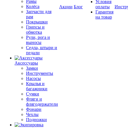
Рамы
Условия
Колёса
Акции
Блог
оплаты
Инстр
Запчасти для
Гарантия
рам
на товар
Покрышки
Грипсы и
обмотка
Рули, рога и
выносы
Седла, штыри и
педали
Аксессуары
Замки
Инструменты
Насосы
Крылья и
багажники
Сумки
Фляги и
флягодержатели
Фонари
Чехлы
Подножки