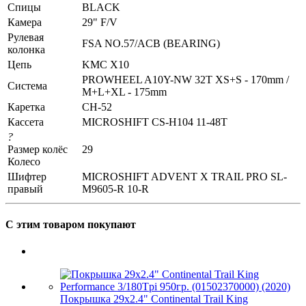
Спицы
BLACK
Камера
29" F/V
Рулевая
FSA NO.57/ACB (BEARING)
колонка
Цепь
KMC X10
PROWHEEL A10Y-NW 32T XS+S - 170mm /
Система
M+L+XL - 175mm
Каретка
CH-52
Кассета
MICROSHIFT CS-H104 11-48T
?
Размер колёс
29
Колесо
Шифтер
MICROSHIFT ADVENT X TRAIL PRO SL-
правый
M9605-R 10-R
С этим товаром покупают
Покрышка 29x2.4" Continental Trail King