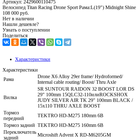
Артикул:
2429600110475
Велосипед Titan Racing Drone Sport Рама:L(19") Midnight Shine
108 000
руб.
Нет в наличии
Нашли дешевле?
Узнать о поступлении
Поделиться
Характеристики
Характеристики
Drone X6 Alloy 29er frame/ Hydroformed/
Рама
Internal cable routing/ Boost/ Thru Axle
SR SUNTOUR RAIDON 32 BOOST LOR DS
29" 100mm 15QLC32-110илиROCKSHOX
Вилка
JUDY SILVER AIR TK 29" 100mm BLACK /
15x110 THRU AXLE BOOST
Тормоз
TEKTRO HD-M275 180mm 6B
передний
Тормоз задний
TEKTRO HD-M275 160mm 6B
Переключатель
Microshift Advent X RD-M6205GM
задний