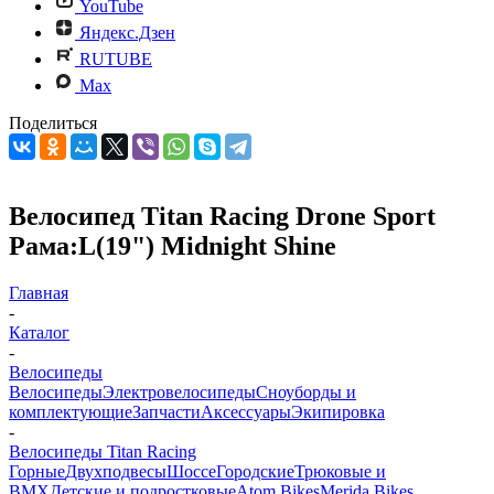
YouTube
Яндекс.Дзен
RUTUBE
Max
Поделиться
Велосипед Titan Racing Drone Sport
Рама:L(19") Midnight Shine
Главная
-
Каталог
-
Велосипеды
Велосипеды
Электровелосипеды
Cноуборды и
комплектующие
Запчасти
Аксессуары
Экипировка
-
Велосипеды Titan Racing
Горные
Двухподвесы
Шоссе
Городские
Трюковые и
BMX
Детские и подростковые
Atom Bikes
Merida Bikes