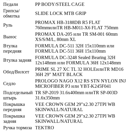
Педали
PP BODY/STEEL CAGE
Грипсы/
SLIDE LOCK MTB GRIP
обмотка
PROMAX HB-3188DB R5 FLAT
Руль
760mmилиTR HB-M011-X6 FLAT 750mm
PROMAX DA-205 или TR SM-001 60mm
Вынос
XS/S/M/L, 80mm XL
Втулка
FORMULA DC-511 32H 15x110mm или
передняя
FORMULA DC-511 36H 15x110mm
FORMULA DC-3248 Sealed Bearing 32H
Втулка задняя
12x148mm или FORMULA 36H 12x148mm
PRIME SL 27 XC TL 32 HOLEилиTR MD16
Обод/Вилсет
36H 29" MATT BLACK
PROLOGO NAGO X12 RS STN NYLON INJ
Седло
MICROFIBER P3 или YBT-K245F041
Подседельный
TR SP-2019 31.6x400mm илиTR SP-003D
штырь
31.6x350mm
Покрышка
VEE CROWN GEM 29"x2.30 27TPI WB
передняя
SKINWALL/NATURAL
Покрышка
VEE CROWN GEM 29"x2.30 27TPI WB
задняя
SKINWALL/NATURAL
Ручка тормоза
TEKTRO