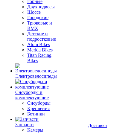
Горные
Двухподвесы
Шоссе
Городские
Трюковые и
BMX
Детские и
подростковые
Atom Bikes
Merida Bikes
Titan Racing
Bikes
Электровелосипеды
Cноуборды и
комплектующие
Сноуборды
Крепления
Ботинки
Запчасти
Доставка
Камеры