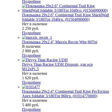
Подробнее
Покрышка 29x2.6" Continental Trail King ShieldWall
foldable 3/180Tpi 1040гр. (01504990000)
Нет в наличии
2 250
руб.
Подробнее
Покрышка 29x2.4" Maxxis Recon Wire 60Tpi
В наличии
2 900
руб.
Подробнее
Петух Titan Racing UDH Dropout, для оси
М12хP1.5
Нет в наличии
1 620
руб.
Подробнее
Покрышка 29x2.4" Continental Trail King ProTection
Apex foldable 3/180Tpi 960гр. (01014770000)
Нет в наличии
5 400
руб.
Подробнее