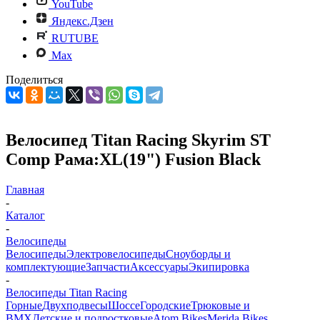
YouTube
Яндекс.Дзен
RUTUBE
Max
Поделиться
Велосипед Titan Racing Skyrim ST
Comp Рама:XL(19") Fusion Black
Главная
-
Каталог
-
Велосипеды
Велосипеды
Электровелосипеды
Cноуборды и
комплектующие
Запчасти
Аксессуары
Экипировка
-
Велосипеды Titan Racing
Горные
Двухподвесы
Шоссе
Городские
Трюковые и
BMX
Детские и подростковые
Atom Bikes
Merida Bikes