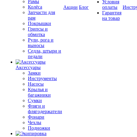
Рамы
Условия
Колёса
Акции
Блог
оплаты
Инстр
Запчасти для
Гарантия
рам
на товар
Покрышки
Грипсы и
обмотка
Рули, рога и
выносы
Седла, штыри и
педали
Аксессуары
Замки
Инструменты
Насосы
Крылья и
багажники
Сумки
Фляги и
флягодержатели
Фонари
Чехлы
Подножки