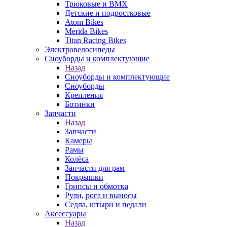
Трюковые и BMX
Детские и подростковые
Atom Bikes
Merida Bikes
Titan Racing Bikes
Электровелосипеды
Cноуборды и комплектующие
Назад
Cноуборды и комплектующие
Сноуборды
Крепления
Ботинки
Запчасти
Назад
Запчасти
Камеры
Рамы
Колёса
Запчасти для рам
Покрышки
Грипсы и обмотка
Рули, рога и выносы
Седла, штыри и педали
Аксессуары
Назад