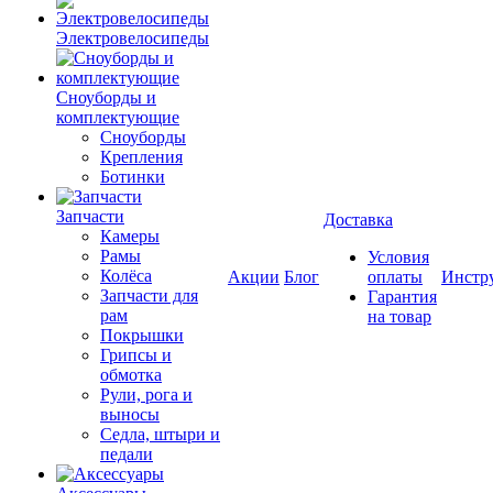
Электровелосипеды
Cноуборды и
комплектующие
Сноуборды
Крепления
Ботинки
Запчасти
Доставка
Камеры
Рамы
Условия
Колёса
Акции
Блог
оплаты
Инстр
Запчасти для
Гарантия
рам
на товар
Покрышки
Грипсы и
обмотка
Рули, рога и
выносы
Седла, штыри и
педали