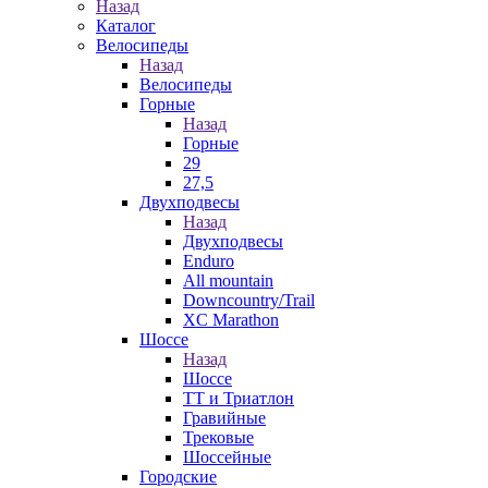
Назад
Каталог
Велосипеды
Назад
Велосипеды
Горные
Назад
Горные
29
27,5
Двухподвесы
Назад
Двухподвесы
Enduro
All mountain
Downcountry/Trail
XC Marathon
Шоссе
Назад
Шоссе
ТТ и Триатлон
Гравийные
Трековые
Шоссейные
Городские