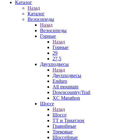
Каталог
Назад
Каталог
Велосипеды
Назад
Велосипеды
Горные
Назад
Горные
29
27,5
Двухподвесы
Назад
Двухподвесы
Enduro
All mountain
Downcountry/Trail
XC Marathon
Шоссе
Назад
Шоссе
ТТ и Триатлон
Гравийные
Трековые
Шоссейные