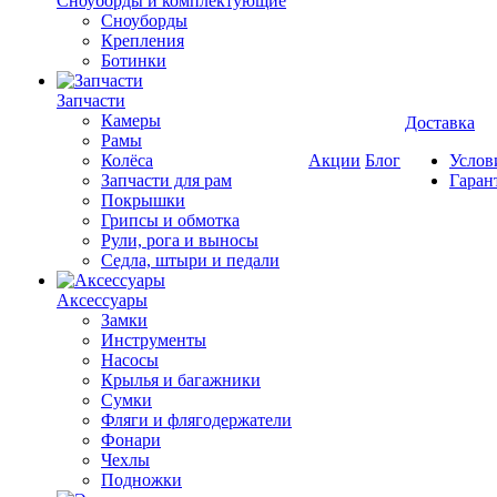
Cноуборды и комплектующие
Сноуборды
Крепления
Ботинки
Запчасти
Камеры
Доставка
Рамы
Колёса
Акции
Блог
Услов
Запчасти для рам
Гаран
Покрышки
Грипсы и обмотка
Рули, рога и выносы
Седла, штыри и педали
Аксессуары
Замки
Инструменты
Насосы
Крылья и багажники
Сумки
Фляги и флягодержатели
Фонари
Чехлы
Подножки