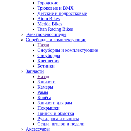
Городские
Трюковые и BMX
Детские и подростковые
Atom Bikes
Merida Bikes
Titan Racing Bikes
Электровелосипеды
Cноуборды и комплектующие
Назад
Cноуборды и комплектующие
Сноуборды
Крепления
Ботинки
Запчасти
Назад
Запчасти
Камеры
Рамы
Колёса
Запчасти для рам
Покрышки
Грипсы и обмотка
Рули, рога и выносы
Седла, штыри и педали
Аксессуары