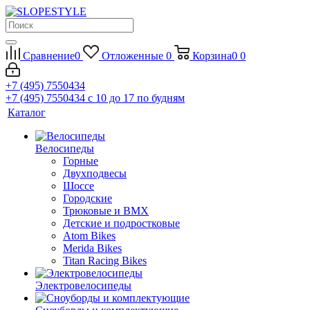
Сравнение
0
Отложенные
0
Корзина
0
0
+7 (495) 7550434
+7 (495) 7550434
с 10 до 17 по будням
Каталог
Велосипеды
Горные
Двухподвесы
Шоссе
Городские
Трюковые и BMX
Детские и подростковые
Atom Bikes
Merida Bikes
Titan Racing Bikes
Электровелосипеды