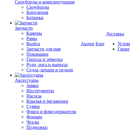
Cноуборды и комплектующие
Сноуборды
Крепления
Ботинки
Запчасти
Камеры
Доставка
Рамы
Колёса
Акции
Блог
Услов
Запчасти для рам
Гаран
Покрышки
Грипсы и обмотка
Рули, рога и выносы
Седла, штыри и педали
Аксессуары
Замки
Инструменты
Насосы
Крылья и багажники
Сумки
Фляги и флягодержатели
Фонари
Чехлы
Подножки