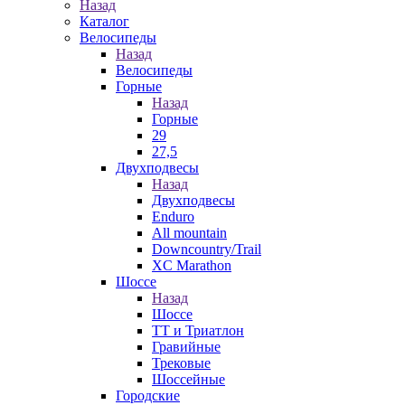
Назад
Каталог
Велосипеды
Назад
Велосипеды
Горные
Назад
Горные
29
27,5
Двухподвесы
Назад
Двухподвесы
Enduro
All mountain
Downcountry/Trail
XC Marathon
Шоссе
Назад
Шоссе
ТТ и Триатлон
Гравийные
Трековые
Шоссейные
Городские