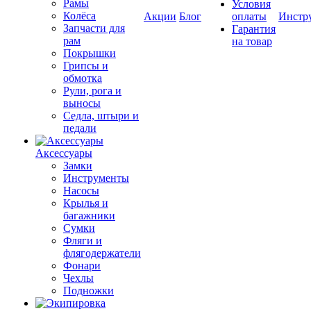
Рамы
Условия
Колёса
Акции
Блог
оплаты
Инстр
Запчасти для
Гарантия
рам
на товар
Покрышки
Грипсы и
обмотка
Рули, рога и
выносы
Седла, штыри и
педали
Аксессуары
Замки
Инструменты
Насосы
Крылья и
багажники
Сумки
Фляги и
флягодержатели
Фонари
Чехлы
Подножки