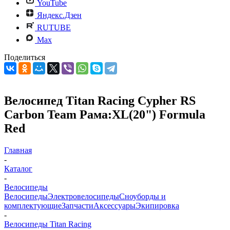
YouTube
Яндекс.Дзен
RUTUBE
Max
Поделиться
Велосипед Titan Racing Cypher RS
Carbon Team Рама:XL(20") Formula
Red
Главная
-
Каталог
-
Велосипеды
Велосипеды
Электровелосипеды
Cноуборды и
комплектующие
Запчасти
Аксессуары
Экипировка
-
Велосипеды Titan Racing