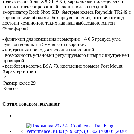
трансмиссия Sram XX SL AXS, карбоновый подседельный
штырь и интегрированный кокпит, вилка и задний
амортизатор Rock Shox SID, быстрые колёса Reynolds TR249 с
карбоновыми ободами. Без преувеличения, этот велосипед
достоин чемпионов, таких как наш амбассадор, Антон
Фолифоров!
- флип-чип для изменения геометрии: +/- 0.5 градуса угла
рулевой колонки и 5мм высоты каретки.
- внутренняя проводка тросов и гидролиний.
- возможность установки регулируемого штыря с внутренней
проводкой.
- резьбовая каретка BSA 73, крепление тормоза Post Mount.
Характеристики
?
Размер колёс
29
Колесо
С этим товаром покупают