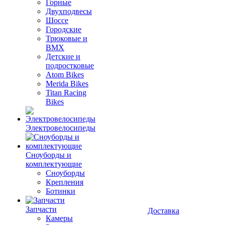
Горные
Двухподвесы
Шоссе
Городские
Трюковые и
BMX
Детские и
подростковые
Atom Bikes
Merida Bikes
Titan Racing
Bikes
Электровелосипеды
Cноуборды и
комплектующие
Сноуборды
Крепления
Ботинки
Запчасти
Доставка
Камеры