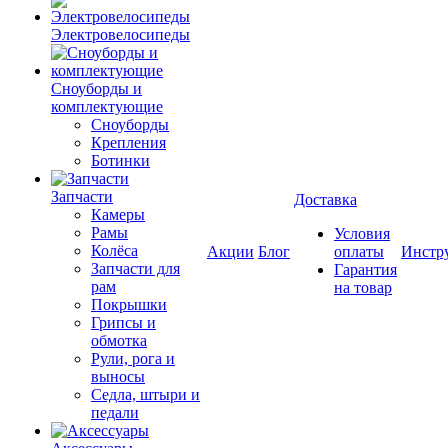
Электровелосипеды
Cноуборды и
комплектующие
Сноуборды
Крепления
Ботинки
Запчасти
Доставка
Камеры
Рамы
Условия
Колёса
Акции
Блог
оплаты
Инстр
Запчасти для
Гарантия
рам
на товар
Покрышки
Грипсы и
обмотка
Рули, рога и
выносы
Седла, штыри и
педали