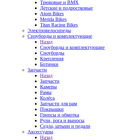
Трюковые и BMX
Детские и подростковые
Atom Bikes
Merida Bikes
Titan Racing Bikes
Электровелосипеды
Cноуборды и комплектующие
Назад
Cноуборды и комплектующие
Сноуборды
Крепления
Ботинки
Запчасти
Назад
Запчасти
Камеры
Рамы
Колёса
Запчасти для рам
Покрышки
Грипсы и обмотка
Рули, рога и выносы
Седла, штыри и педали
Аксессуары
Назад