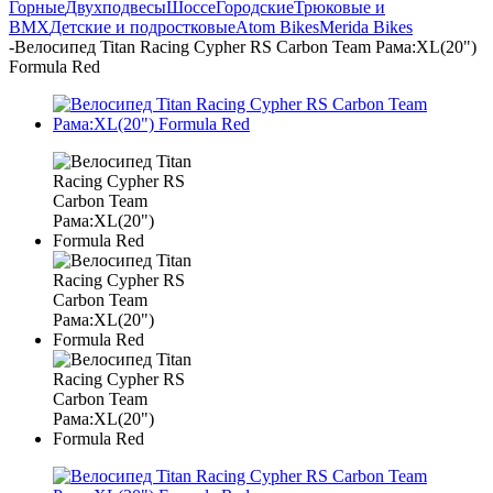
Горные
Двухподвесы
Шоссе
Городские
Трюковые и
BMX
Детские и подростковые
Atom Bikes
Merida Bikes
-
Велосипед Titan Racing Cypher RS Carbon Team Рама:XL(20")
Formula Red