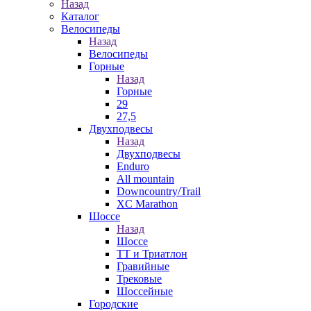
Назад
Каталог
Велосипеды
Назад
Велосипеды
Горные
Назад
Горные
29
27,5
Двухподвесы
Назад
Двухподвесы
Enduro
All mountain
Downcountry/Trail
XC Marathon
Шоссе
Назад
Шоссе
ТТ и Триатлон
Гравийные
Трековые
Шоссейные
Городские