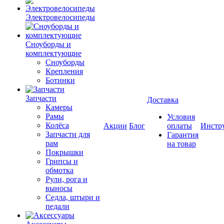
Электровелосипеды
Cноуборды и
комплектующие
Сноуборды
Крепления
Ботинки
Запчасти
Доставка
Камеры
Рамы
Условия
Колёса
Акции
Блог
оплаты
Инстр
Запчасти для
Гарантия
рам
на товар
Покрышки
Грипсы и
обмотка
Рули, рога и
выносы
Седла, штыри и
педали