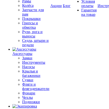
Рамы
Условия
Колёса
Акции
Блог
оплаты
Инстр
Запчасти для
Гарантия
рам
на товар
Покрышки
Грипсы и
обмотка
Рули, рога и
выносы
Седла, штыри и
педали
Аксессуары
Замки
Инструменты
Насосы
Крылья и
багажники
Сумки
Фляги и
флягодержатели
Фонари
Чехлы
Подножки