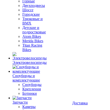
Горные
Двухподвесы
Шоссе
Городские
Трюковые и
BMX
Детские и
подростковые
Atom Bikes
Merida Bikes
Titan Racing
Bikes
Электровелосипеды
Cноуборды и
комплектующие
Сноуборды
Крепления
Ботинки
Запчасти
Доставка
Камеры