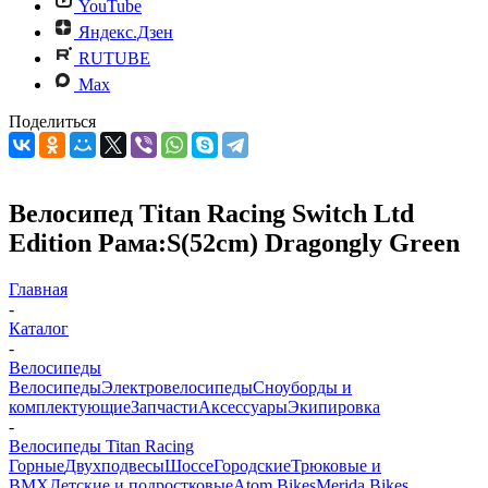
YouTube
Яндекс.Дзен
RUTUBE
Max
Поделиться
Велосипед Titan Racing Switch Ltd
Edition Рама:S(52cm) Dragongly Green
Главная
-
Каталог
-
Велосипеды
Велосипеды
Электровелосипеды
Cноуборды и
комплектующие
Запчасти
Аксессуары
Экипировка
-
Велосипеды Titan Racing
Горные
Двухподвесы
Шоссе
Городские
Трюковые и
BMX
Детские и подростковые
Atom Bikes
Merida Bikes