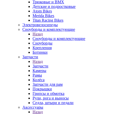
Трюковые и BMX
Детские и подростковые
Atom Bikes
Merida Bikes
Titan Racing Bikes
Электровелосипеды
Cноуборды и комплектующие
Назад
Cноуборды и комплектующие
Сноуборды
Крепления
Ботинки
Запчасти
Назад
Запчасти
Камеры
Рамы
Колёса
Запчасти для рам
Покрышки
Грипсы и обмотка
Рули, рога и выносы
Седла, штыри и педали
Аксессуары
Назад