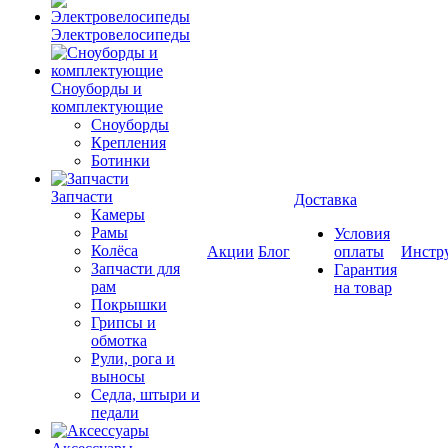
Электровелосипеды
Cноуборды и
комплектующие
Сноуборды
Крепления
Ботинки
Запчасти
Доставка
Камеры
Рамы
Условия
Колёса
Акции
Блог
оплаты
Инстр
Запчасти для
Гарантия
рам
на товар
Покрышки
Грипсы и
обмотка
Рули, рога и
выносы
Седла, штыри и
педали