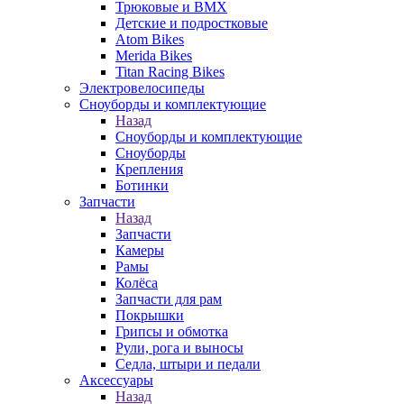
Трюковые и BMX
Детские и подростковые
Atom Bikes
Merida Bikes
Titan Racing Bikes
Электровелосипеды
Cноуборды и комплектующие
Назад
Cноуборды и комплектующие
Сноуборды
Крепления
Ботинки
Запчасти
Назад
Запчасти
Камеры
Рамы
Колёса
Запчасти для рам
Покрышки
Грипсы и обмотка
Рули, рога и выносы
Седла, штыри и педали
Аксессуары
Назад