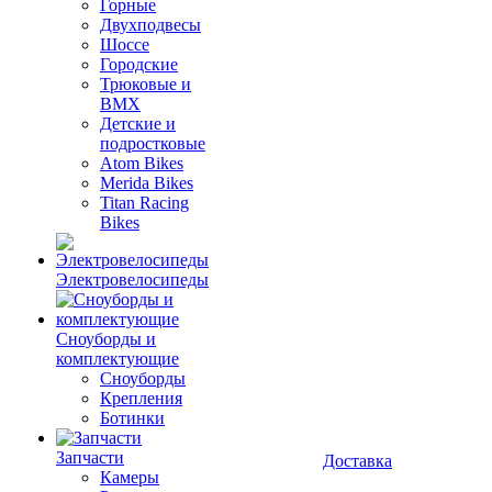
Горные
Двухподвесы
Шоссе
Городские
Трюковые и
BMX
Детские и
подростковые
Atom Bikes
Merida Bikes
Titan Racing
Bikes
Электровелосипеды
Cноуборды и
комплектующие
Сноуборды
Крепления
Ботинки
Запчасти
Доставка
Камеры