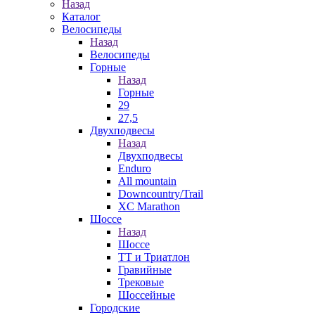
Назад
Каталог
Велосипеды
Назад
Велосипеды
Горные
Назад
Горные
29
27,5
Двухподвесы
Назад
Двухподвесы
Enduro
All mountain
Downcountry/Trail
XC Marathon
Шоссе
Назад
Шоссе
ТТ и Триатлон
Гравийные
Трековые
Шоссейные
Городские