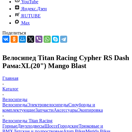
YouTube
Яндекс.Дзен
RUTUBE
Max
Поделиться
Велосипед Titan Racing Cypher RS Dash
Рама:XL(20") Mango Blast
Главная
-
Каталог
-
Велосипеды
Велосипеды
Электровелосипеды
Cноуборды и
комплектующие
Запчасти
Аксессуары
Экипировка
-
Велосипеды Titan Racing
Горные
Двухподвесы
Шоссе
Городские
Трюковые и
BMX
Детские и подростковые
Atom Bikes
Merida Bikes