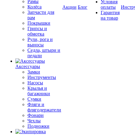
Рамы
Условия
Колёса
Акции
Блог
оплаты
Инстр
Запчасти для
Гарантия
рам
на товар
Покрышки
Грипсы и
обмотка
Рули, рога и
выносы
Седла, штыри и
педали
Аксессуары
Замки
Инструменты
Насосы
Крылья и
багажники
Сумки
Фляги и
флягодержатели
Фонари
Чехлы
Подножки