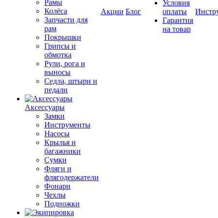
Рамы
Условия
Колёса
Акции
Блог
оплаты
Инстр
Запчасти для
Гарантия
рам
на товар
Покрышки
Грипсы и
обмотка
Рули, рога и
выносы
Седла, штыри и
педали
Аксессуары
Замки
Инструменты
Насосы
Крылья и
багажники
Сумки
Фляги и
флягодержатели
Фонари
Чехлы
Подножки