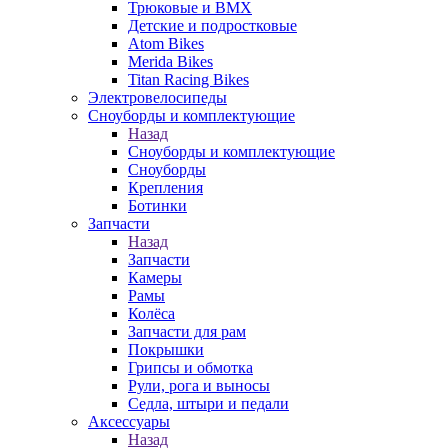
Трюковые и BMX
Детские и подростковые
Atom Bikes
Merida Bikes
Titan Racing Bikes
Электровелосипеды
Cноуборды и комплектующие
Назад
Cноуборды и комплектующие
Сноуборды
Крепления
Ботинки
Запчасти
Назад
Запчасти
Камеры
Рамы
Колёса
Запчасти для рам
Покрышки
Грипсы и обмотка
Рули, рога и выносы
Седла, штыри и педали
Аксессуары
Назад