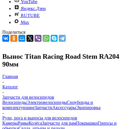
YouTube
Яндекс.Дзен
RUTUBE
Max
Поделиться
Вынос Titan Racing Road Stem RA204
90мм
Главная
-
Каталог
-
Запчасти для велосипедов
Велосипеды
Электровелосипеды
Cноуборды и
комплектующие
Запчасти
Аксессуары
Экипировка
-
Рули, рога и выносы для велосипедов
Камеры
Рамы
Колёса
Запчасти для рам
Покрышки
Грипсы и
обмотка
Седла, штыри и педали