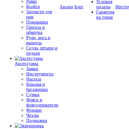
Рамы
Условия
Колёса
Акции
Блог
оплаты
Инстр
Запчасти для
Гарантия
рам
на товар
Покрышки
Грипсы и
обмотка
Рули, рога и
выносы
Седла, штыри и
педали
Аксессуары
Замки
Инструменты
Насосы
Крылья и
багажники
Сумки
Фляги и
флягодержатели
Фонари
Чехлы
Подножки