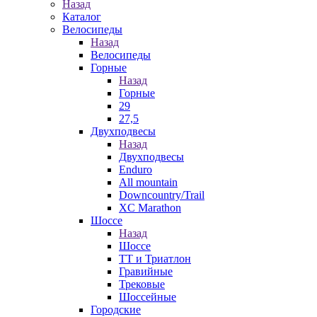
Назад
Каталог
Велосипеды
Назад
Велосипеды
Горные
Назад
Горные
29
27,5
Двухподвесы
Назад
Двухподвесы
Enduro
All mountain
Downcountry/Trail
XC Marathon
Шоссе
Назад
Шоссе
ТТ и Триатлон
Гравийные
Трековые
Шоссейные
Городские