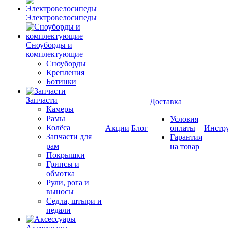
Электровелосипеды
Cноуборды и
комплектующие
Сноуборды
Крепления
Ботинки
Запчасти
Доставка
Камеры
Рамы
Условия
Колёса
Акции
Блог
оплаты
Инстр
Запчасти для
Гарантия
рам
на товар
Покрышки
Грипсы и
обмотка
Рули, рога и
выносы
Седла, штыри и
педали