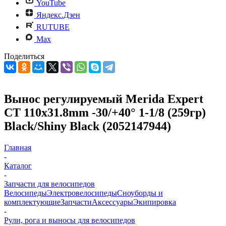
YouTube
Яндекс.Дзен
RUTUBE
Max
Поделиться
Вынос регулируемый Merida Expert
CT 110x31.8mm -30/+40° 1-1/8 (259гр)
Black/Shiny Black (2052147944)
Главная
-
Каталог
-
Запчасти для велосипедов
Велосипеды
Электровелосипеды
Cноуборды и
комплектующие
Запчасти
Аксессуары
Экипировка
-
Рули, рога и выносы для велосипедов