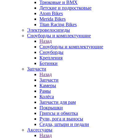
Трюковые и BMX
Детские и подростковые
Atom Bikes
Merida Bikes
Titan Racing Bikes
Электровелосипеды
Cноуборды и комплектующие
Назад
Cноуборды и комплектующие
Сноуборды
Крепления
Ботинки
Запчасти
Назад
Запчасти
Камеры
Рамы
Колёса
Запчасти для рам
Покрышки
Грипсы и обмотка
Рули, рога и выносы
Седла, штыри и педали
Аксессуары
Назад