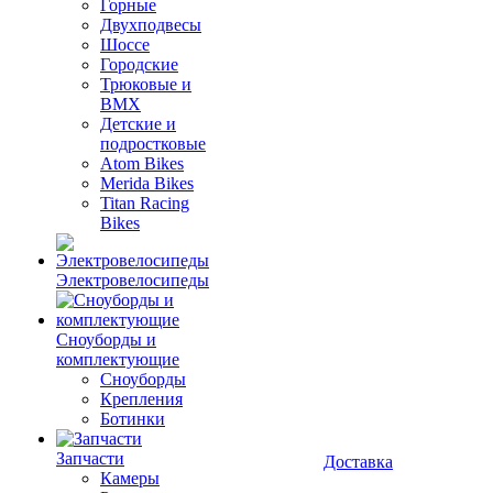
Горные
Двухподвесы
Шоссе
Городские
Трюковые и
BMX
Детские и
подростковые
Atom Bikes
Merida Bikes
Titan Racing
Bikes
Электровелосипеды
Cноуборды и
комплектующие
Сноуборды
Крепления
Ботинки
Запчасти
Доставка
Камеры