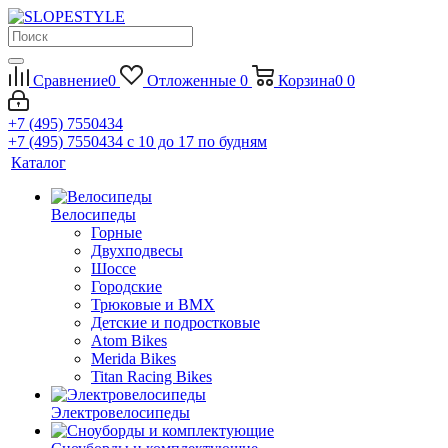
Сравнение
0
Отложенные
0
Корзина
0
0
+7 (495) 7550434
+7 (495) 7550434
с 10 до 17 по будням
Каталог
Велосипеды
Горные
Двухподвесы
Шоссе
Городские
Трюковые и BMX
Детские и подростковые
Atom Bikes
Merida Bikes
Titan Racing Bikes
Электровелосипеды