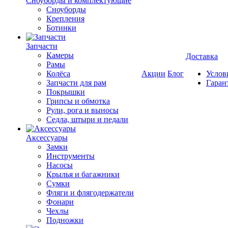
Cноуборды и комплектующие
Сноуборды
Крепления
Ботинки
Запчасти
Камеры
Доставка
Рамы
Колёса
Акции
Блог
Услов
Запчасти для рам
Гаран
Покрышки
Грипсы и обмотка
Рули, рога и выносы
Седла, штыри и педали
Аксессуары
Замки
Инструменты
Насосы
Крылья и багажники
Сумки
Фляги и флягодержатели
Фонари
Чехлы
Подножки