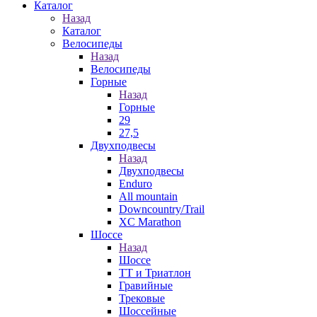
Каталог
Назад
Каталог
Велосипеды
Назад
Велосипеды
Горные
Назад
Горные
29
27,5
Двухподвесы
Назад
Двухподвесы
Enduro
All mountain
Downcountry/Trail
XC Marathon
Шоссе
Назад
Шоссе
ТТ и Триатлон
Гравийные
Трековые
Шоссейные