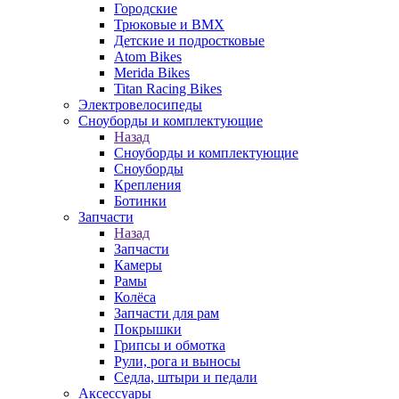
Городские
Трюковые и BMX
Детские и подростковые
Atom Bikes
Merida Bikes
Titan Racing Bikes
Электровелосипеды
Cноуборды и комплектующие
Назад
Cноуборды и комплектующие
Сноуборды
Крепления
Ботинки
Запчасти
Назад
Запчасти
Камеры
Рамы
Колёса
Запчасти для рам
Покрышки
Грипсы и обмотка
Рули, рога и выносы
Седла, штыри и педали
Аксессуары