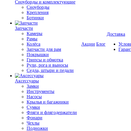
Cноуборды и комплектующие
Сноуборды
Крепления
Ботинки
Запчасти
Камеры
Доставка
Рамы
Колёса
Акции
Блог
Услов
Запчасти для рам
Гаран
Покрышки
Грипсы и обмотка
Рули, рога и выносы
Седла, штыри и педали
Аксессуары
Замки
Инструменты
Насосы
Крылья и багажники
Сумки
Фляги и флягодержатели
Фонари
Чехлы
Подножки