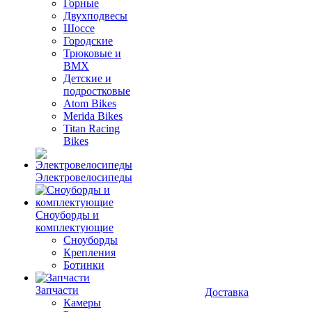
Горные
Двухподвесы
Шоссе
Городские
Трюковые и
BMX
Детские и
подростковые
Atom Bikes
Merida Bikes
Titan Racing
Bikes
Электровелосипеды
Cноуборды и
комплектующие
Сноуборды
Крепления
Ботинки
Запчасти
Доставка
Камеры