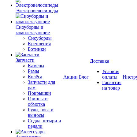
Электровелосипеды
Cноуборды и
комплектующие
Сноуборды
Крепления
Ботинки
Запчасти
Доставка
Камеры
Рамы
Условия
Колёса
Акции
Блог
оплаты
Инстр
Запчасти для
Гарантия
рам
на товар
Покрышки
Грипсы и
обмотка
Рули, рога и
выносы
Седла, штыри и
педали