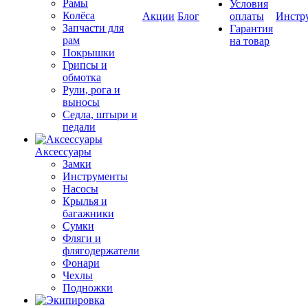
Рамы
Условия
Колёса
Акции
Блог
оплаты
Инстр
Запчасти для
Гарантия
рам
на товар
Покрышки
Грипсы и
обмотка
Рули, рога и
выносы
Седла, штыри и
педали
Аксессуары
Замки
Инструменты
Насосы
Крылья и
багажники
Сумки
Фляги и
флягодержатели
Фонари
Чехлы
Подножки