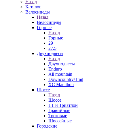
Назад
Каталог
Велосипеды
Назад
Велосипеды
Горные
Назад
Горные
29
27,5
Двухподвесы
Назад
Двухподвесы
Enduro
All mountain
Downcountry/Trail
XC Marathon
Шоссе
Назад
Шоссе
ТТ и Триатлон
Гравийные
Трековые
Шоссейные
Городские