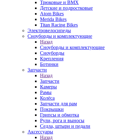
Трюковые и BMX
Детские и подростковые
Atom Bikes
Merida Bikes
Titan Racing Bikes
Электровелосипеды
Cноуборды и комплектующие
Назад
Cноуборды и комплектующие
Сноуборды
Крепления
Ботинки
Запчасти
Назад
Запчасти
Камеры
Рамы
Колёса
Запчасти для рам
Покрышки
Грипсы и обмотка
Рули, рога и выносы
Седла, штыри и педали
Аксессуары
Назад