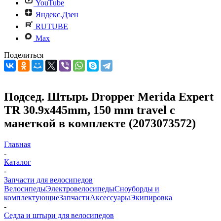
YouTube
Яндекс.Дзен
RUTUBE
Max
Поделиться
Подсед. Штырь Dropper Merida Expert
TR 30.9x445mm, 150 mm travel с
манеткой в комплекте (2073073572)
Главная
-
Каталог
-
Запчасти для велосипедов
Велосипеды
Электровелосипеды
Cноуборды и
комплектующие
Запчасти
Аксессуары
Экипировка
-
Седла и штыри для велосипедов