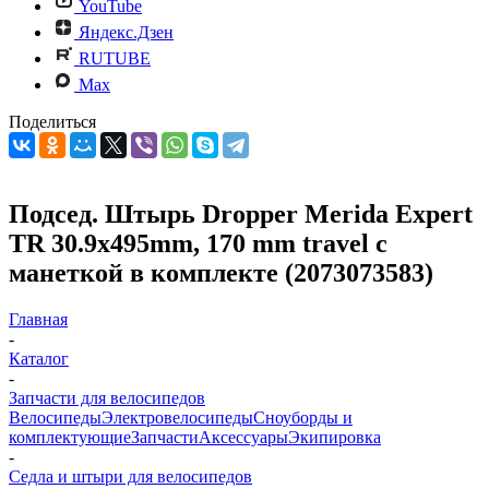
YouTube
Яндекс.Дзен
RUTUBE
Max
Поделиться
Подсед. Штырь Dropper Merida Expert
TR 30.9x495mm, 170 mm travel с
манеткой в комплекте (2073073583)
Главная
-
Каталог
-
Запчасти для велосипедов
Велосипеды
Электровелосипеды
Cноуборды и
комплектующие
Запчасти
Аксессуары
Экипировка
-
Седла и штыри для велосипедов