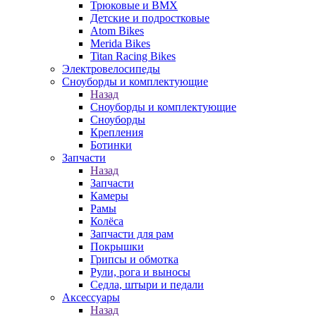
Трюковые и BMX
Детские и подростковые
Atom Bikes
Merida Bikes
Titan Racing Bikes
Электровелосипеды
Cноуборды и комплектующие
Назад
Cноуборды и комплектующие
Сноуборды
Крепления
Ботинки
Запчасти
Назад
Запчасти
Камеры
Рамы
Колёса
Запчасти для рам
Покрышки
Грипсы и обмотка
Рули, рога и выносы
Седла, штыри и педали
Аксессуары
Назад