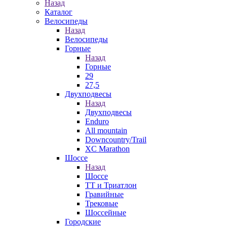
Назад
Каталог
Велосипеды
Назад
Велосипеды
Горные
Назад
Горные
29
27,5
Двухподвесы
Назад
Двухподвесы
Enduro
All mountain
Downcountry/Trail
XC Marathon
Шоссе
Назад
Шоссе
ТТ и Триатлон
Гравийные
Трековые
Шоссейные
Городские