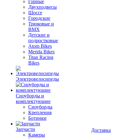
Горные
Двухподвесы
Шоссе
Городские
Трюковые и
BMX
Детские и
подростковые
Atom Bikes
Merida Bikes
Titan Racing
Bikes
Электровелосипеды
Cноуборды и
комплектующие
Сноуборды
Крепления
Ботинки
Запчасти
Доставка
Камеры