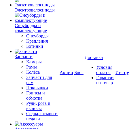
Электровелосипеды
Cноуборды и
комплектующие
Сноуборды
Крепления
Ботинки
Запчасти
Доставка
Камеры
Рамы
Условия
Колёса
Акции
Блог
оплаты
Инстр
Запчасти для
Гарантия
рам
на товар
Покрышки
Грипсы и
обмотка
Рули, рога и
выносы
Седла, штыри и
педали