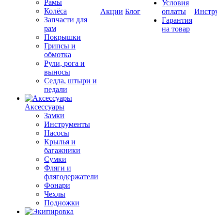
Рамы
Условия
Колёса
Акции
Блог
оплаты
Инстр
Запчасти для
Гарантия
рам
на товар
Покрышки
Грипсы и
обмотка
Рули, рога и
выносы
Седла, штыри и
педали
Аксессуары
Замки
Инструменты
Насосы
Крылья и
багажники
Сумки
Фляги и
флягодержатели
Фонари
Чехлы
Подножки