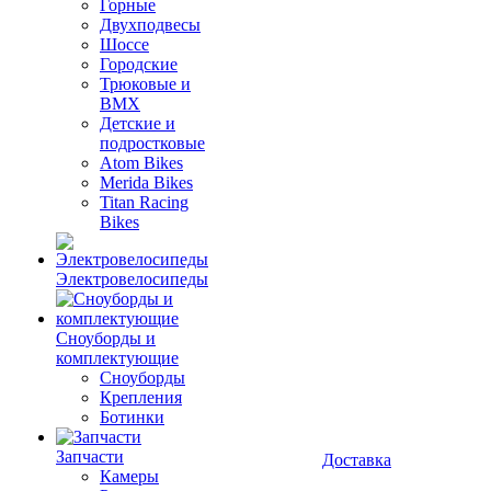
Горные
Двухподвесы
Шоссе
Городские
Трюковые и
BMX
Детские и
подростковые
Atom Bikes
Merida Bikes
Titan Racing
Bikes
Электровелосипеды
Cноуборды и
комплектующие
Сноуборды
Крепления
Ботинки
Запчасти
Доставка
Камеры