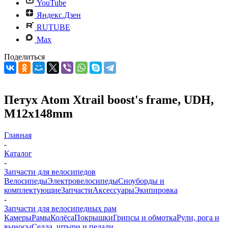
YouTube
Яндекс.Дзен
RUTUBE
Max
Поделиться
Петух Atom Xtrail boost's frame, UDH,
M12x148mm
Главная
-
Каталог
-
Запчасти для велосипедов
Велосипеды
Электровелосипеды
Cноуборды и
комплектующие
Запчасти
Аксессуары
Экипировка
-
Запчасти для велосипедных рам
Камеры
Рамы
Колёса
Покрышки
Грипсы и обмотка
Рули, рога и
выносы
Седла, штыри и педали