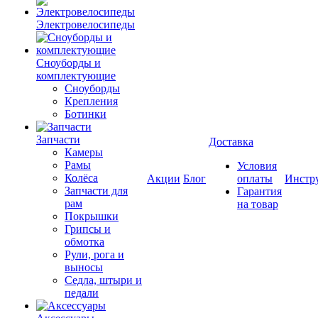
Электровелосипеды
Cноуборды и
комплектующие
Сноуборды
Крепления
Ботинки
Запчасти
Доставка
Камеры
Рамы
Условия
Колёса
Акции
Блог
оплаты
Инстр
Запчасти для
Гарантия
рам
на товар
Покрышки
Грипсы и
обмотка
Рули, рога и
выносы
Седла, штыри и
педали