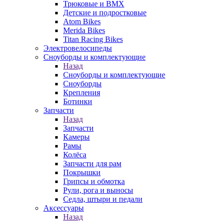
Трюковые и BMX
Детские и подростковые
Atom Bikes
Merida Bikes
Titan Racing Bikes
Электровелосипеды
Cноуборды и комплектующие
Назад
Cноуборды и комплектующие
Сноуборды
Крепления
Ботинки
Запчасти
Назад
Запчасти
Камеры
Рамы
Колёса
Запчасти для рам
Покрышки
Грипсы и обмотка
Рули, рога и выносы
Седла, штыри и педали
Аксессуары
Назад