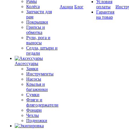
Рамы
Условия
Колёса
Акции
Блог
оплаты
Инстр
Запчасти для
Гарантия
рам
на товар
Покрышки
Грипсы и
обмотка
Рули, рога и
выносы
Седла, штыри и
педали
Аксессуары
Замки
Инструменты
Насосы
Крылья и
багажники
Сумки
Фляги и
флягодержатели
Фонари
Чехлы
Подножки