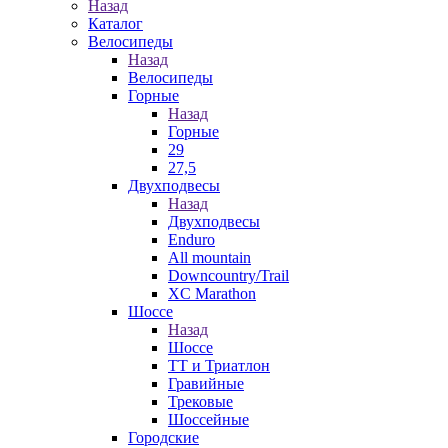
Назад
Каталог
Велосипеды
Назад
Велосипеды
Горные
Назад
Горные
29
27,5
Двухподвесы
Назад
Двухподвесы
Enduro
All mountain
Downcountry/Trail
XC Marathon
Шоссе
Назад
Шоссе
ТТ и Триатлон
Гравийные
Трековые
Шоссейные
Городские